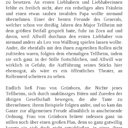
zu besetzen. An ersten Liebhabern und Liebhaberinnen
fehlte es freilich nicht, aber ein redseliges altes Fräulein
und einen etwas rauhen invaliden Papa wollte niemand
übernehmen. Einer der besten Freunde des Generals,
welcher schon vor dreißig Jahren den Major Tellheim mit
dem größten Beifall gespielt hatte, fuhr im Zorn auf und
davon, weil Allwill durchaus den ersten Liebhaber von
niemand anders als Leo von Wallburg spielen lassen wollte.
Andre, die ebenfalls mit den ihnen zugeteilten Rollen nicht
zufrieden waren, folgten dem ehemaligen Tellheim, indem
sie sich ganz in der Stille fortschlichen, und Allwill war
wirklich in Gefahr, die Aufführung seines Stücks hier
ebensogut, als wäre es ein öffentliches Theater, an
Rollenneid scheitern zu sehen.
Endlich ließ Frau von Grünborn, die Nichte jenes
Tellheims, sich durch unablässiges Bitten und Zureden der
übrigen Gesellschaft bewegen, die alte Tante zu
übernehmen; ihrem Beispiele folgten andre, und so kam das
Ganze zur allgemeinen Freude allmählich in anscheinende
Ordnung. Frau von Grünborn brütete indessen ganz im
stillen noch über einen großen Plan, denn so ganz gutwillig
konnte sie sich doch nicht entschließen, in einer, ihrer