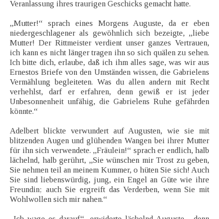
Veranlassung ihres traurigen Geschicks gemacht hatte.
„Mutter!“ sprach eines Morgens Auguste, da er eben
niedergeschlagener als gewöhnlich sich bezeigte, „liebe
Mutter! Der Rittmeister verdient unser ganzes Vertrauen,
ich kann es nicht länger tragen ihn so sich quälen zu sehen.
Ich bitte dich, erlaube, daß ich ihm alles sage, was wir aus
Ernestos Briefe von den Umständen wissen, die Gabrielens
Vermählung begleiteten. Was du allen andern mit Recht
verhehlst, darf er erfahren, denn gewiß er ist jeder
Unbesonnenheit unfähig, die Gabrielens Ruhe gefährden
könnte.“
Adelbert blickte verwundert auf Augusten, wie sie mit
blitzenden Augen und glühenden Wangen bei ihrer Mutter
für ihn sich verwendete. „Fräulein!“ sprach er endlich, halb
lächelnd, halb gerührt, „Sie wünschen mir Trost zu geben,
Sie nehmen teil an meinem Kummer, o hüten Sie sich! Auch
Sie sind liebenswürdig, jung, ein Engel an Güte wie ihre
Freundin; auch Sie ergreift das Verderben, wenn Sie mit
Wohlwollen sich mir nahen.“
„Ich wage es darauf“, erwiderte lächelnd Auguste, „denn