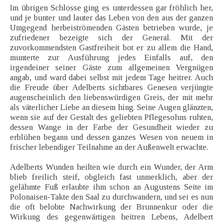
Im übrigen Schlosse ging es unterdessen gar fröhlich her,
und je bunter und lauter das Leben von den aus der ganzen
Umgegend herbeiströmenden Gästen betrieben wurde, je
zufriedener bezeigte sich der General. Mit der
zuvorkommendsten Gastfreiheit bot er zu allem die Hand,
munterte zur Ausführung jedes Einfalls auf, den
irgendeiner seiner Gäste zum allgemeinen Vergnügen
angab, und ward dabei selbst mit jedem Tage heitrer. Auch
die Freude über Adelberts sichtbares Genesen verjüngte
augenscheinlich den liebenswürdigen Greis, der mit mehr
als väterlicher Liebe an diesem hing. Seine Augen glänzten,
wenn sie auf der Gestalt des geliebten Pflegesohns ruhten,
dessen Wange in der Farbe der Gesundheit wieder zu
erblühen begann und dessen ganzes Wesen von neuem in
frischer lebendiger Teilnahme an der Außenwelt erwachte.
Adelberts Wunden heilten wie durch ein Wunder, der Arm
blieb freilich steif, obgleich fast unmerklich, aber der
gelähmte Fuß erlaubte ihm schon an Augustens Seite im
Polonaisen-Takte den Saal zu durchwandern, und sei es nun
die oft belobte Nachwirkung der Brunnenkur oder die
Wirkung des gegenwärtigen heitren Lebens, Adelbert