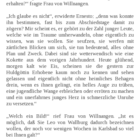
erhalten?“ fragte Frau von Willnangen.
„Ich glaube es nicht“, erwiderte Ernesto; „denn was konnte
ihn bestimmen, fast bis zum Abschiedstage damit zu
zögern? Mir scheint es, er gehört zu der Zahl junger Leute,
welche wie im Traume umherwandeln, ohne eigentlich zu
wissen, was sie wollen. Sie seufzen, sie werfen mit
zärtlichen Blicken um sich, sie tun bedeutend, alles ohne
Plan und Zweck. Dabei sind sie wetterwendisch wie eine
Kokette aus dem vorigen Jahrhundert. Heute glühend,
morgen kalt wie Eis, scheinen sie die gestern zur
Huldgöttin Erhobene kaum noch zu kennen und sehen
gelassen und eigentlich nicht ohne heimliches Behagen
drein, wenn es ihnen gelingt, ein helles Auge zu trüben,
eine jugendliche Wange erbleichen oder erröten zu machen
und ein unerfahrnes junges Herz in schmerzliche Unruhe
zu versetzen.“
„Welch ein Bild!“ rief Frau von Willnangen. „Ist es
möglich, daß Sie Leo von Wallburg dadurch bezeichnen
wollen, der noch vor wenigen Wochen in Karlsbad so viel
bei Ihnen galt?“