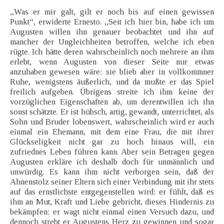
„Was er mir galt, gilt er noch bis auf einen gewissen
Punkt“, erwiderte Ernesto. „Seit ich hier bin, habe ich um
Augusten willen ihn genauer beobachtet und ihn auf
mancher der Ungleichheiten betroffen, welche ich eben
rügte. Ich hätte deren wahrscheinlich noch mehrere an ihm
erlebt, wenn Augusten von dieser Seite nur etwas
anzuhaben gewesen wäre; sie blieb aber in vollkommner
Ruhe, wenigstens äußerlich, und da mußte er das Spiel
freilich aufgeben. Übrigens streite ich ihm keine der
vorzüglichen Eigenschaften ab, um derentwillen ich ihn
sonst schätzte. Er ist hübsch, artig, gewandt, unterrichtet, als
Sohn und Bruder lobenswert, wahrscheinlich wird er auch
einmal ein Ehemann, mit dem eine Frau, die mit ihrer
Glückseligkeit nicht gar zu hoch hinaus will, ein
zufriednes Leben führen kann. Aber sein Betragen gegen
Augusten erkläre ich deshalb doch für unmännlich und
unwürdig. Es kann ihm nicht verborgen sein, daß der
Ahnenstolz seiner Eltern sich einer Verbindung mit ihr stets
auf das ernstlichste entgegenstellen wird; er fühlt, daß es
ihm an Mut, Kraft und Liebe gebricht, dieses Hindernis zu
bekämpfen; er wagt nicht einmal einen Versuch dazu, und
dennoch strebt er Augustens Herz zu gewinnen und sogar