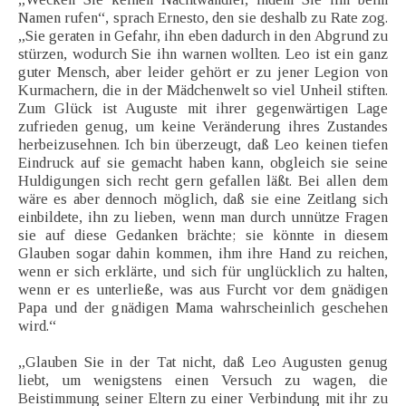
Namen rufen“, sprach Ernesto, den sie deshalb zu Rate zog.
„Sie geraten in Gefahr, ihn eben dadurch in den Abgrund zu
stürzen, wodurch Sie ihn warnen wollten. Leo ist ein ganz
guter Mensch, aber leider gehört er zu jener Legion von
Kurmachern, die in der Mädchenwelt so viel Unheil stiften.
Zum Glück ist Auguste mit ihrer gegenwärtigen Lage
zufrieden genug, um keine Veränderung ihres Zustandes
herbeizusehnen. Ich bin überzeugt, daß Leo keinen tiefen
Eindruck auf sie gemacht haben kann, obgleich sie seine
Huldigungen sich recht gern gefallen läßt. Bei allen dem
wäre es aber dennoch möglich, daß sie eine Zeitlang sich
einbildete, ihn zu lieben, wenn man durch unnütze Fragen
sie auf diese Gedanken brächte; sie könnte in diesem
Glauben sogar dahin kommen, ihm ihre Hand zu reichen,
wenn er sich erklärte, und sich für unglücklich zu halten,
wenn er es unterließe, was aus Furcht vor dem gnädigen
Papa und der gnädigen Mama wahrscheinlich geschehen
wird.“
„Glauben Sie in der Tat nicht, daß Leo Augusten genug
liebt, um wenigstens einen Versuch zu wagen, die
Beistimmung seiner Eltern zu einer Verbindung mit ihr zu