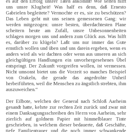
es auf den Erfolg unsrer Taten ankommt! Wie selten hilft
uns unsre Klugheit! Was half es denn, daß Ernesto
Gabrielen begleitete? Vermochte er es, sie zu beschützen?
Das Leben geht mit uns seinen gemessenen Gang; wir
werden mitgezogen; unsre besten, überdachtesten Plane
scheitern heute am Zufall, unsre Unbesonnenheiten
schlagen morgen uns und andern zum Glück aus. Was hilft
es, darüber zu klügeln? Laßt uns nur immer das Gute
ernstlich wollen und üben und uns darein ergeben, wenn es
anders wird als wir dachten oder wenn aus unseren an sich
gleichgültigen Handlungen ein unvorhergesehenes Übel
entspringt. Der Zukunft vorgreifen wollen, ist vermessen.
Nicht umsonst bietet uns die Vorzeit so manches Beispiel
von Orakeln, die gerade das angedrohte Unheil
herbeiführten, weil die Menschen zu ängstlich strebten, ihm
auszuweichen.“
Der Eilbote, welchen der General nach Schloß Aarheim
gesandt hatte, kehrte zur rechten Zeit zurück und zwar mit
einem Danksagungsschreiben des Herrn von Aarheim, sehr
zierlich auf goldnem Papier mit himmelblauer Tinte
geschrieben, in welchem dieser bedauerte, daß Geschäfte,
tiefe Familientrauer und die noch immer schwankende