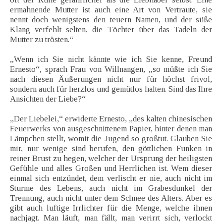
ermahnende Mutter ist auch eine Art von Vertraute, sie
nennt doch wenigstens den teuern Namen, und der süße
Klang verfehlt selten, die Töchter über das Tadeln der
Mutter zu trösten.“
„Wenn ich Sie nicht kännte wie ich Sie kenne, Freund
Ernesto“, sprach Frau von Willnangen, „so müßte ich Sie
nach diesen Äußerungen nicht nur für höchst frivol,
sondern auch für herzlos und gemütlos halten. Sind das Ihre
Ansichten der Liebe?“
„Der Liebelei,“ erwiderte Ernesto, „des kalten chinesischen
Feuerwerks von ausgeschnittenem Papier, hinter denen man
Lämpchen stellt, womit die Jugend so großtut. Glauben Sie
mir, nur wenige sind berufen, den göttlichen Funken in
reiner Brust zu hegen, welcher der Ursprung der heiligsten
Gefühle und alles Großen und Herrlichen ist. Wem dieser
einmal sich entzündet, dem verlischt er nie, auch nicht im
Sturme des Lebens, auch nicht im Grabesdunkel der
Trennung, auch nicht unter dem Schnee des Alters. Aber es
gibt auch luftige Irrlichter für die Menge, welche ihnen
nachjagt. Man läuft, man fällt, man verirrt sich, verlockt