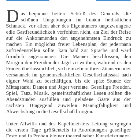
D
as bequeme heitere Schloß des Generals, die
schönen Umgebungen im bunten herbstlichen
Schmuck, vor allem aber des Eigentümers ungezwungene
edle Gastfreundlichkeit verfehlten nicht, am Ziel der Reise
auf die Ankommenden den angenehmsten Eindruck zu
machen. Ein möglichst freier Lebensplan, der jedermann
zufriedenstellen sollte, kam bald zur Sprache und ward
förmlich angenommen. Die Männer beschlossen, den
Morgen den Freuden der Jagd zu weihen, während es den
Frauen überlassen blieb, sich einzeln in ihren Zimmern oder
versammelt im gemeinschaftlichen Gesellschaftssaal nach
eigner Wahl zu beschäftigen, bis die späte Stunde der
Mittagstafel Damen und Jäger vereinte. Gesellige Freuden,
Spiel, Tanz, Musik, gemeinschaftliches Lesen sollten die
Abendstunden ausfüllen und geladene Gäste aus der
nächsten Umgegend zuweilen Mannigfaltigkeit und
Abwechslung in die Gesellschaft bringen.
Unter Allwills und des Kapellmeisters Leitung vergingen
die ersten Tage größtenteils in Anordnungen geselliger
Feste und in Proben kleiner theatralischer Kunstleistungen,