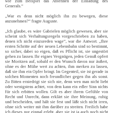
wie zum Beispiel das Ablehnen der Einladung des
Generals.“
„War es denn nicht möglich ihn zu bewegen, diese
anzunehmen?“ fragte Auguste.
„Ich glaube, es wäre Gabrielen möglich gewesen, aber sie
scheint sich Verhaltungsregeln vorgeschrieben zu haben,
denen ich nicht einzureden wage“, war die Antwort. „Ihre
ersten Schritte auf der neuen Lebensbahn sind so bestimmt,
so sicher, dabei so eigen, daß es Pflicht ist, sie ungestört
gehen zu lassen. Ihr eignes Vergnügen, jeden Genuß opfert
sie Moritzen auf, sobald er den Wunsch davon nur äußert,
ohne es der Mühe wert zu achten, ihm merken zu lassen,
daß sie ihm ein Opfer bringt. Im Gegenteil, sie ist gerade in
solchen Momenten noch freundlicher gegen ihn als sonst.
Zu Bitten erniedrigt sie sich nie, denn wen man nicht liebt
oder wenigstens achtet, von dem kann ein edler Sinn nichts
für sich erbitten wollen. Gilt es aber ihrem Gefühle von
Recht und Unrecht, dann erklärt sie ihre Meinung, ruhig
und bescheiden, und hält sie fest und läßt sich nicht irren,
ohne sich weiter mit ihm darüber zu streiten. Freilich habe
ich dieses nur einmal erlebt, aber sie ist ja auch noch nicht