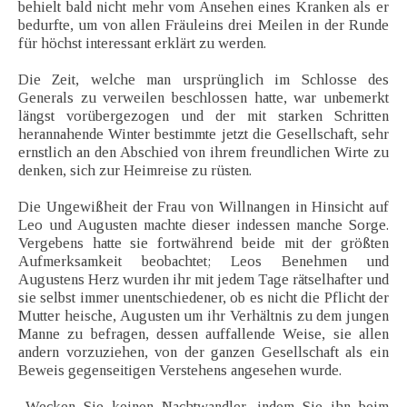
behielt bald nicht mehr vom Ansehen eines Kranken als er
bedurfte, um von allen Fräuleins drei Meilen in der Runde
für höchst interessant erklärt zu werden.
Die Zeit, welche man ursprünglich im Schlosse des
Generals zu verweilen beschlossen hatte, war unbemerkt
längst vorübergezogen und der mit starken Schritten
herannahende Winter bestimmte jetzt die Gesellschaft, sehr
ernstlich an den Abschied von ihrem freundlichen Wirte zu
denken, sich zur Heimreise zu rüsten.
Die Ungewißheit der Frau von Willnangen in Hinsicht auf
Leo und Augusten machte dieser indessen manche Sorge.
Vergebens hatte sie fortwährend beide mit der größten
Aufmerksamkeit beobachtet; Leos Benehmen und
Augustens Herz wurden ihr mit jedem Tage rätselhafter und
sie selbst immer unentschiedener, ob es nicht die Pflicht der
Mutter heische, Augusten um ihr Verhältnis zu dem jungen
Manne zu befragen, dessen auffallende Weise, sie allen
andern vorzuziehen, von der ganzen Gesellschaft als ein
Beweis gegenseitigen Verstehens angesehen wurde.
„Wecken Sie keinen Nachtwandler, indem Sie ihn beim