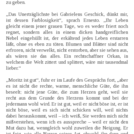
zu geben.
„Das Unerträglichste bei Gabrielens Geschick, dünkt mir,
ist dessen Farblosigkeit“, sprach Ernesto. „Ihr Leben
gleicht einem jener grauen Tage, wo es weder friert noch
regnet, sondern alles in einem dicken handgreiflichen
Nebel eingehüllt ist, der erkältend jedes Leben erstarren
läßt, ohne es eben zu töten. Blumen und Blätter sind nicht
erfroren, nicht verwelkt, nicht erstorben, aber sie sehen aus,
als wären sie das alles. Ein rechtschaffner Orkan, in
welchem die Welt zittert und splittert, wäre mir tausendmal
lieber.“
„Moritz ist gut“, fuhr er im Laufe des Gesprächs fort, „aber
es ist nicht die rechte, warme, menschliche Güte, die ihn
beseelt; nicht jene Güte, die zum Herzen geht, weil sie
recht aus dem Grunde des Herzens kommt und bei der
jedermann wohl wird. Er ist gut, weil er nicht böse ist, er ist
nicht böse, weil es sich nicht schicken will, weil nichts
dabei herauskommt, weil – ich weiß, Sie werden mich nicht
mißverstehen, wenn ich es ausspreche – weil er nicht den
Mut dazu hat, wenngleich wohl zuweilen die Neigung. Er
ist feig, wie alle Narren seiner Art, obwohl ihn dann und