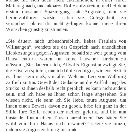
Meinung nach, undankbaren Rolle aufzutreten, und bei dem
ersten einsamen Spaziergang mit Augusten, den sie
herbeizuführen wußte, nahm sie Gelegenheit, zu
versuchen, ob es ihr nicht gelingen könne, diese ihren
Wünschen günstig zu stimmen.
„Sie dauern mich unbeschreiblich, liebes Fräulein von
Willnangen“, wendete sie das Gespräch nach unendlichen
Liebkosungen gegen Augusten, sobald sie weit genug vom
Hause entfernt waren, um keine Lauscher fürchten zu
müssen. „Sie dauern mich, Allwills Eigensinn zwingt Sie,
die Elise zu spielen, und ich fühle recht gut, wie entsetzlich
es Ihnen sein muß, vor aller Welt mit Leo von Wallburg
zärtlich zu tun. Gewiß der Gedanke an die Aufführung des
Stücks ist Ihnen deshalb recht peinlich, es kann nicht anders
sein, und ich habe es Ihnen schon lange angesehen. Sie
wissen nicht, sie sehr ich Sie liebe, teure Auguste, um
Ihnen einen Beweis davon zu geben, habe ich ganz in der
Stille Ihre Rolle neben der meinen gelernt, und bin nun
imstande, Ihnen einen Tausch anzubieten. Das hätten Sie
wohl von Ihrer Nanny nicht erwartet?“ setzte sie hinzu,
indem sie Augusten feurig umarmte.