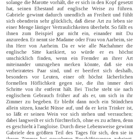
solange die Marotte vorhält, die er sich in den Kopf gesetzt
hat, seinen Ehestand auf englische Weise zu führen.
Gabriele gewinnt dadurch unendlich an Freiheit und fühlt
sich obendrein sehr glücklich, daß diese Art zu leben sie
einer Menge lästiger Vertraulichkeiten überhebt. So fällt es
ihnen zum Beispiel gar nicht ein, einander mit Du
anzureden. Er nennt sie Madame oder Frau von Aarheim, sie
ihn Herr von Aarheim. Da er wie alle Nachahmer die
englische Sitte karikiert, so würde er es höchst
unschicklich finden, wenn ein Fremder an ihrer Art
miteinander umzugehen merken könnte, daß sie ein
verheiratetes Paar sind, und er beeifert sich deshalb,
besonders vor Leuten, einer oft höchst lächerlichen
formellen Höflichkeit gegen sie, die ihn immer drei
Schritte von ihr entfernt hält. Bei Tische steht sie nach
englischem Gebrauch früher auf als er, um sich in ihr
Zimmer zu begeben. Er bleibt dann noch ein Stündchen
allein sitzen, knackt Nüsse auf, und da er kein Trinker ist,
so läßt er seinen Wein vor sich stehen und verrauchen;
dabei langweilt er sich fürchterlich, ohne es zu achten, denn
es geschieht à l'angloise. Durch diese Lebensweise gewinnt
Gabriele den größten Teil des Tages für sich, den sie in
ihrem Zimmer bei gewohnten Beschäftigungen zubringt,