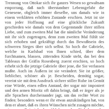
Trennung von Ottokar sich ihr ganzes Wesen so gewaltsam
emporrang, daß nach überstandner Lebensgefahr die
Genesene, obgleich immer dieselbe, uns damals wie in
einem verklärten erhöhten Zustande erschien. Jetzt ist sie
von jeder Hoffnung auf eine glückliche Zukunft
geschieden wie damals von dem Gegenstande ihrer stillen
Liebe, und zum zweiten Mal hat die nämliche Veränderung
mit ihr sich zugetragen, denn zum zweiten Mal fühlt sie
sich erhoben und gekräftigt durch das Bewußtsein des
schweren Sieges über sich selbst. So hoch die Gabriele,
welche in Karlsbad von Ihnen schied, über dem
furchtsamen, blassen, zitternden Kinde steht, das bei den
Tableaux der Gräfin Rosenberg zuerst erschien, so hoch
erhebt sich die jetzige Gabriele über jene, die Sie verlassen
mußte. Auch im Äußern ist sie verändert. Sie ist größer,
lieblicher, schöner als je. Bescheiden, demütig sogar,
vereint sie mit dem Ausdruck sichrer stiller Ruhe im Gemüt
eine Würde, einen edlen Anstand, der sogar mir imponiert
und den armen Moritz oft dahin bringt, daß er ärger als je
alle Sprachen durcheinander jagt, um das rechte Wort zu
finden; besonders wenn er ihr etwas anzukündigen hat, von
dem er ahnet, daß es ihren Wünschen nicht zusagen möchte,