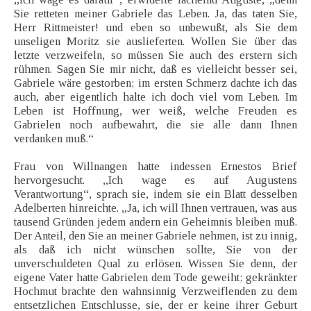
Sie retteten meiner Gabriele das Leben. Ja, das taten Sie,
Herr Rittmeister! und eben so unbewußt, als Sie dem
unseligen Moritz sie auslieferten. Wollen Sie über das
letzte verzweifeln, so müssen Sie auch des erstern sich
rühmen. Sagen Sie mir nicht, daß es vielleicht besser sei,
Gabriele wäre gestorben; im ersten Schmerz dachte ich das
auch, aber eigentlich halte ich doch viel vom Leben. Im
Leben ist Hoffnung, wer weiß, welche Freuden es
Gabrielen noch aufbewahrt, die sie alle dann Ihnen
verdanken muß.“
Frau von Willnangen hatte indessen Ernestos Brief
hervorgesucht. „Ich wage es auf Augustens
Verantwortung“, sprach sie, indem sie ein Blatt desselben
Adelberten hinreichte. „Ja, ich will Ihnen vertrauen, was aus
tausend Gründen jedem andern ein Geheimnis bleiben muß.
Der Anteil, den Sie an meiner Gabriele nehmen, ist zu innig,
als daß ich nicht wünschen sollte, Sie von der
unverschuldeten Qual zu erlösen. Wissen Sie denn, der
eigene Vater hatte Gabrielen dem Tode geweiht; gekränkter
Hochmut brachte den wahnsinnig Verzweiflenden zu dem
entsetzlichen Entschlusse, sie, der er keine ihrer Geburt