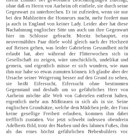
ohne daß es Herrn von Aarheim oft einfiele, sie durch seine
Gegenwart zu unterbrechen. Er ist zufrieden, wenn sie nur
bei den Mahlzeiten die Honneurs macht, mehr fordert man
ja auch in England von keiner Lady. Leider aber hat diese
Nachahmung englischer Sitte uns auch um ihre Gegenwart
hier im Schlosse gebracht. Moritz behauptet, ein
neuvermähltes Paar dürfe wohl gleich nach der Hochzeit
auf Reisen gehen, was leider Gabrielens Gesundheit nicht
erlaubt hat, aber während der Flitterwochen sich in
Gesellschaft zu zeigen, wäre unschicklich, undelikat und
gemein, und eigentlich müsse er sich wundern, wie man
ihm nur habe so etwas zumuten können. Ich glaube aber der
Ursache seiner Weigerung besser auf den Grund zu sehen,
sie heißt Eifersucht, Eifersucht ohne bestimmten
Gegenstand und deshalb um so gefährlicher. Herr von
Aarheim möchte alle Welt von Gabrielen entfernt halten,
eigentlich mehr aus Mißtrauen in sich als in sie. Seine
englischen Grundsätze, welche dem Mädchen jede, der Frau
keine gesellige Freiheit erlauben, kommen ihm dabei
trefflich zustatten. Vor jetzt schwebt indessen obendrein
Adelberts Bild, trotz der Narben und des lahmen Fußes, ihm
als das eines höchst gefährlichen Nebenbuhlers vor.