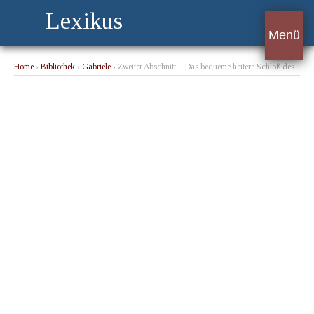
Lexikus
Menü
Home
›
Bibliothek
›
Gabriele
› Zweiter Abschnitt. - Das bequeme heitere Schloß des
Generals, die schönen Umgebungen im bunten herbstlichen Schmuck, vor allem aber
des Eigentümers ungezwungene edle Gastfreundlichkeit ...