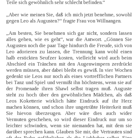
Teile sich gewöhnlich sehr schlecht befinden.“
„Aber wie meinen Sie, daß ich mich jetzt benehme, sowohl
gegen Leo als Augusten?“ fragte Frau von Willnangen.
„Am besten, Sie benehmen sich gar nicht, sondern lassen
alles gehen, wie es geht“, war die Antwort. „Gönnen Sie
Augusten noch die paar Tage hindurch die Freude, sich von
Leo adorieren zu lassen, die Trennung kann wohl einen
halb erstickten Seufzer kosten, vielleicht wird auch beim
Abschied ein Tränchen mit den Augenwimpern zerdrückt
werden müssen, aber dabei bleibt es gewiß. In vier Wochen
gedenkt sie Leos nur noch als eines vortrefflichen Partners
bei Tanz und Spiel und vermißt ihn höchstens, wenn sie auf
der Promenade ihren Shawl selbst tragen muß. Auguste
steht zu hoch über den gewöhnlichen Mädchen, als daß
Leos Koketterie wirklich hätte Eindruck auf ihr Herz
machen können, und schon ihre ungetrübte Heiterkeit muß
Sie hievon überzeugen. Aber wäre dies auch wider
Vermuten geschehen, so wird dieser Eindruck nur um so
leichter schwinden, wenn sie niemanden hat, mit dem sie
darüber sprechen kann. Glauben Sie mir, die Vertrauten sind
oft der Ruhe gefährlicher als die Liebhaber selbst. Eine