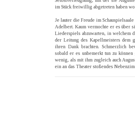
Selbstverleugnung, mit der sie Auguste
im Stück freiwillig abgetreten haben wol
Je lauter die Freude im Schauspielsaale 
Adelbert. Kaum vermochte er es über si
Liederspiels abzuwarten, in welchem d
der Leitung des Kapellmeisters dem ga
ihren Dank brachten. Schmerzlich be
sobald er es unbemerkt tun zu können g
wenig, als mit ihm zugleich auch Augus
ein an das Theater stoßendes Nebenzimm