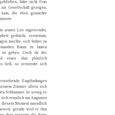
eblieben, hätte nicht Frau
 zur Gesellschaft gezogen,
 kam, die eben gemachte
üsterte.
em armen Leo zugewendet,
keit gedrückt, verstimmt,
gen mochte, sich früher zu
iemanden Raum zu lauten
 zu geben. Doch da der
d eines ihm plötzlich
 ließ, so zerstreute sich
erstrebende Empfindungen
 seinem Zimmer allein sich
 den Schlummer. So wenig es
sich ernstlich um Augusten
in diesem Moment unendlich
nswert, gerade weil er ihm
en aber peinigte ihn Reue