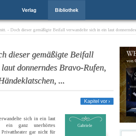
Verlag
Bibliothek
nitt. - Doch dieser gemäßigte Beifall verwandelte sich in ein laut donnernd
ch dieser gemäßigte Beifall
n laut donnerndes Bravo-Rufen,
Händeklatschen, ...
Kapitel vor ›
rwandelte sich in ein laut
n ein ganz unerhörtes
Gabriele
rivattheater gar nicht für