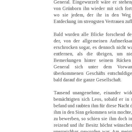
General. Eingewurzelt wäre er steheng
von Grünborn ihn wieder mit sich fort
wo sie jedem, der ihr in den Weg
Entdeckung im strengsten Vertrauen zufl
Bald wurden alle Blicke forschend d
der, von der allgemeinen Aufmerksam
erschrocken sogar, es dennoch nicht wa
entfernen, als die übrigen, um n
Bemerkungen hinter seinem Rücken
General sich unter dem Vorwan
überkommenen Geschäfts entschuldigen
bald darauf die ganze Gesellschaft.
Tausend unangenehme, einander wid
bemächtigten sich Leos, sobald er in
befand und raubten ihm für diese Nacht
ihm in den Sinn gekommen sein mochte, 
zu bewerben, so schien sie ihm doch 
reizend und ihr Besitz höchst wünsche
unerreichbar geworden war. Am meist