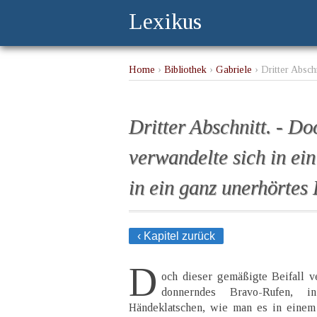
Lexikus
Home
›
Bibliothek
›
Gabriele
› Dritter Absch
Händeklatschen, ...
Dritter Abschnitt. - Do
verwandelte sich in ei
in ein ganz unerhörtes 
‹ Kapitel zurück
D
och dieser gemäßigte Beifall ve
donnerndes Bravo-Rufen, i
Händeklatschen, wie man es in einem P