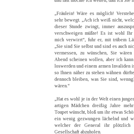
und fast möchte ich wetten, daß ich Sie 
„Fräulein! Wäre es möglich! Verstehe
sehr bewegt. „Ach ich weiß nicht, wel
dieser Stunde zwingt, immer auszuspr
verschweigen müßte! Es ist wohl Ihr
mich verwirrt“, fuhr er, mit trübem Läc
„Sie sind Sie selbst und sind es auch n
vermessen, zu wünschen, Sie wären 
Abend scheinen wollen, aber ich kann
loswerden und einem armen Invaliden is
so Ihnen näher zu stehen wähnen dürfte.
dennoch bleiben, was Sie sind, wenng
wären.“
„Hat es wohl je in der Welt einen jung
artigen Mädchen dreißig Jahre mehr
Toupet wünscht, bloß um ihr etwas Schö
ein wenig gezwungen lächelnd und wa
welcher der General ihr plötzlich 
Gesellschaft abzuholen.