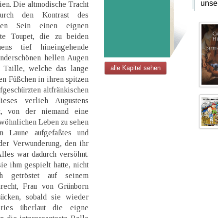
unse
hien. Die altmodische Tracht
durch den Kontrast des
hen Sein einen eignen
te Toupet, die zu beiden
hens tief hineingehende
underschönen hellen Augen
e Taille, welche das lange
alle Kapitel sehen
tten Füßchen in ihren spitzen
geschürzten altfränkischen
dieses verlieh Augustens
t, von der niemand eine
ewöhnlichen Leben zu sehen
en Laune aufgefaßtes und
 der Verwunderung, den ihr
Alles war dadurch versöhnt.
e ihm gespielt hatte, nicht
ch getröstet auf seinem
urecht, Frau von Grünborn
ücken, sobald sie wieder
ries überlaut die eigne