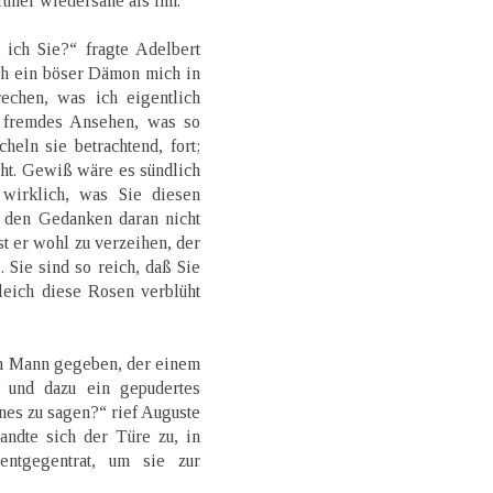
früher wiedersähe als ihn.“
 ich Sie?“ fragte Adelbert
ch ein böser Dämon mich in
echen, was ich eigentlich
 fremdes Ansehen, was so
heln sie betrachtend, fort;
icht. Gewiß wäre es sündlich
wirklich, was Sie diesen
 den Gedanken daran nicht
t er wohl zu verzeihen, der
 Sie sind so reich, daß Sie
leich diese Rosen verblüht
en Mann gegeben, der einem
 und dazu ein gepudertes
nes zu sagen?“ rief Auguste
ndte sich der Türe zu, in
entgegentrat, um sie zur