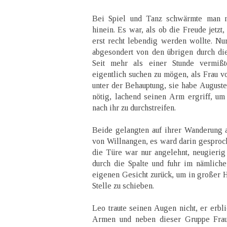
Bei Spiel und Tanz schwärmte man no
hinein. Es war, als ob die Freude jetzt
erst recht lebendig werden wollte. Nur
abgesondert von den übrigen durch di
Seit mehr als einer Stunde vermiß
eigentlich suchen zu mögen, als Frau v
unter der Behauptung, sie habe Auguste
nötig, lachend seinen Arm ergriff, u
nach ihr zu durchstreifen.
Beide gelangten auf ihrer Wanderung 
von Willnangen, es ward darin gesproch
die Türe war nur angelehnt, neugierig
durch die Spalte und fuhr im nämlic
eigenen Gesicht zurück, um in großer H
Stelle zu schieben.
Leo traute seinen Augen nicht, er erbl
Armen und neben dieser Gruppe Fra