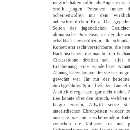
möglich halten sollte, als Auguste ersc
erteilt jungen Personen immer 
Scheinenwollen mit dem wirklic
unbeschreiblichen Reiz. Das gepuder
Seiten des jugendlichen Gesichtc
altmodische Dormeuse, aus der die w
schalkhaft herausblitzten, die schlank
Korsett erst recht versichtbarte, die ne
Hackenschuhen, die man bei der hochauf
Cirkassienne deutlich sah, alles 
Erscheinung eine wunderbare Anmu
Ahnung haben konnte, der sie nur im g
gewohnt war. Ihr mit der heiterst
durchgeführtes Spiel ließ den Taumel
Anblick erregt hatte, gar nicht enden. 
Leo konnte über den Streich, welchen si
länger zürnen, Allwill setzte si
unterirdischen Ehrenposten wieder z
umarmte sie mit anscheinendem Entz
zwischen die Kulissen trat und p