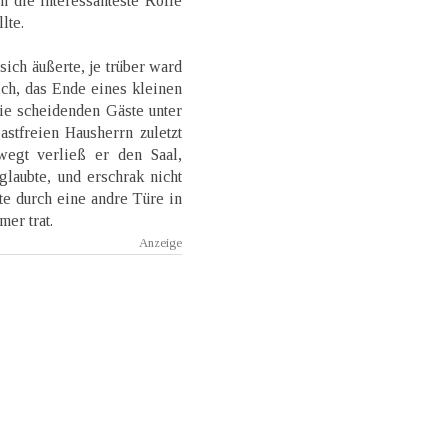
n die interessanteste Rolle
lte.
sich äußerte, je trüber ward
ch, das Ende eines kleinen
ie scheidenden Gäste unter
stfreien Hausherrn zuletzt
wegt verließ er den Saal,
laubte, und erschrak nicht
te durch eine andre Türe in
er trat.