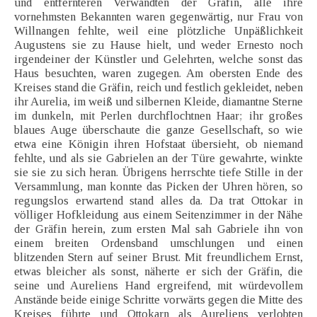
und entfernteren Verwandten der Gräfin, alle ihre
vornehmsten Bekannten waren gegenwärtig, nur Frau von
Willnangen fehlte, weil eine plötzliche Unpäßlichkeit
Augustens sie zu Hause hielt, und weder Ernesto noch
irgendeiner der Künstler und Gelehrten, welche sonst das
Haus besuchten, waren zugegen. Am obersten Ende des
Kreises stand die Gräfin, reich und festlich gekleidet, neben
ihr Aurelia, im weiß und silbernen Kleide, diamantne Sterne
im dunkeln, mit Perlen durchflochtnen Haar; ihr großes
blaues Auge überschaute die ganze Gesellschaft, so wie
etwa eine Königin ihren Hofstaat übersieht, ob niemand
fehlte, und als sie Gabrielen an der Türe gewahrte, winkte
sie sie zu sich heran. Übrigens herrschte tiefe Stille in der
Versammlung, man konnte das Picken der Uhren hören, so
regungslos erwartend stand alles da. Da trat Ottokar in
völliger Hofkleidung aus einem Seitenzimmer in der Nähe
der Gräfin herein, zum ersten Mal sah Gabriele ihn von
einem breiten Ordensband umschlungen und einen
blitzenden Stern auf seiner Brust. Mit freundlichem Ernst,
etwas bleicher als sonst, näherte er sich der Gräfin, die
seine und Aureliens Hand ergreifend, mit würdevollem
Anstände beide einige Schritte vorwärts gegen die Mitte des
Kreises führte und Ottokarn als Aureliens verlobten