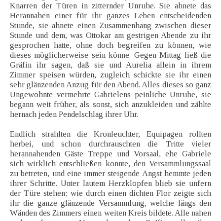
Knarren der Türen in zitternder Unruhe. Sie ahnete das
Herannahen einer für ihr ganzes Leben entscheidenden
Stunde, sie ahnete einen Zusammenhang zwischen dieser
Stunde und dem, was Ottokar am gestrigen Abende zu ihr
gesprochen hatte, ohne doch begreifen zu können, wie
dieses möglicherweise sein könne. Gegen Mittag ließ die
Gräfin ihr sagen, daß sie und Aurelia allein in ihrem
Zimmer speisen würden, zugleich schickte sie ihr einen
sehr glänzenden Anzug für den Abend. Alles dieses so ganz
Ungewohnte vermehrte Gabrielens peinliche Unruhe, sie
begann weit früher, als sonst, sich anzukleiden und zählte
hernach jeden Pendelschlag ihrer Uhr.
Endlich strahlten die Kronleuchter, Equipagen rollten
herbei, und schon durchrauschten die Tritte vieler
herannahenden Gäste Treppe und Vorsaal, ehe Gabriele
sich wirklich entschließen konnte, den Versammlungssaal
zu betreten, und eine immer steigende Angst hemmte jeden
ihrer Schritte. Unter lautem Herzklopfen blieb sie unfern
der Türe stehen; wie durch einen dichten Flor zeigte sich
ihr die ganze glänzende Versammlung, welche längs den
Wänden des Zimmers einen weiten Kreis bildete. Alle nahen