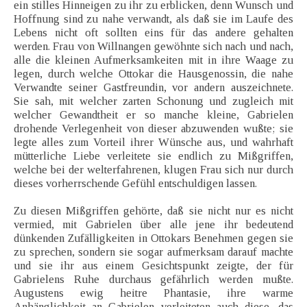
ein stilles Hinneigen zu ihr zu erblicken, denn Wunsch und
Hoffnung sind zu nahe verwandt, als daß sie im Laufe des
Lebens nicht oft sollten eins für das andere gehalten
werden. Frau von Willnangen gewöhnte sich nach und nach,
alle die kleinen Aufmerksamkeiten mit in ihre Waage zu
legen, durch welche Ottokar die Hausgenossin, die nahe
Verwandte seiner Gastfreundin, vor andern auszeichnete.
Sie sah, mit welcher zarten Schonung und zugleich mit
welcher Gewandtheit er so manche kleine, Gabrielen
drohende Verlegenheit von dieser abzuwenden wußte; sie
legte alles zum Vorteil ihrer Wünsche aus, und wahrhaft
mütterliche Liebe verleitete sie endlich zu Mißgriffen,
welche bei der welterfahrenen, klugen Frau sich nur durch
dieses vorherrschende Gefühl entschuldigen lassen.
Zu diesen Mißgriffen gehörte, daß sie nicht nur es nicht
vermied, mit Gabrielen über alle jene ihr bedeutend
dünkenden Zufälligkeiten in Ottokars Benehmen gegen sie
zu sprechen, sondern sie sogar aufmerksam darauf machte
und sie ihr aus einem Gesichtspunkt zeigte, der für
Gabrielens Ruhe durchaus gefährlich werden mußte.
Augustens ewig heitre Phantasie, ihre warme
Anhänglichkeit an Gabrielen verleiteten auch diese, das