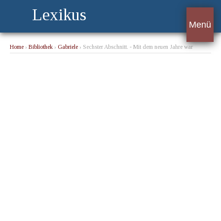
Lexikus
Menü
Home
›
Bibliothek
›
Gabriele
› Sechster Abschnitt. - Mit dem neuen Jahre war
endlich der Zeitpunkt erschienen, der eine gänzliche Umänderung in Gabrielens ihr
allmählich lieb gewordner Lebensweise hervorbrachte. Von nun an ward sie die
beständige Begleiterin ihrer Tante ...