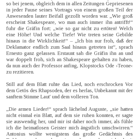
so bei jenem, obgleich dem in allen Zeitungen Gepriesenen
in jeder Pause seines Vortrags von einem großen Teil der
Anwesenden lauter Beifall gezollt worden war. „Wie groß
erscheint Shakespeare, wo man auch immer ihn antrifft!“
fuhr die Gräfin fort; „wie so gar nicht zu ertöten! Welch
eine Höhe! Und welche Tiefe! Wie treten seine Gebilde
hinaus in die Wirklichkeit!“ – „Ich bin nur froh, daß der
Deklamator endlich zum Saal hinaus getreten ist“, sprach
Ernesto ganz gelassen. Erstaunt sah die Gräfin ihn an und
war doppelt froh, sich an Shakespeare gehalten zu haben,
da nun auch der Professor anfing, Klopstocks Ode ›Teone‹
zu rezitieren.
Still auf dem Blatt ruhte das Lied, noch erschrocken Vor
dem Getös des Rhapsoden, der es herlas, Unbekannt mit der
sanftem Stimme Laut' und dem volleren Ton.
„Die armen Lieder!“ sprach lächelnd Auguste, „sie hatten
nicht einmal ein Blatt, auf dem sie ruhen konnten, er sagte
sie auswendig her, und mir ist daher noch immer, als fühle
ich die heimatlosen Geister mich ängstlich umschwirren.“
Antonius wollte wenigstens das große Gedächtnis des