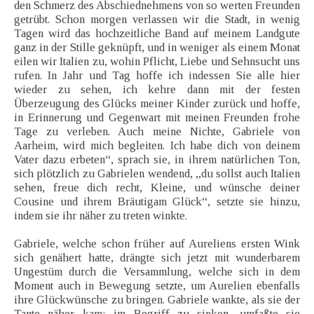
den Schmerz des Abschiednehmens von so werten Freunden
getrübt. Schon morgen verlassen wir die Stadt, in wenig
Tagen wird das hochzeitliche Band auf meinem Landgute
ganz in der Stille geknüpft, und in weniger als einem Monat
eilen wir Italien zu, wohin Pflicht, Liebe und Sehnsucht uns
rufen. In Jahr und Tag hoffe ich indessen Sie alle hier
wieder zu sehen, ich kehre dann mit der festen
Überzeugung des Glücks meiner Kinder zurück und hoffe,
in Erinnerung und Gegenwart mit meinen Freunden frohe
Tage zu verleben. Auch meine Nichte, Gabriele von
Aarheim, wird mich begleiten. Ich habe dich von deinem
Vater dazu erbeten“, sprach sie, in ihrem natürlichen Ton,
sich plötzlich zu Gabrielen wendend, „du sollst auch Italien
sehen, freue dich recht, Kleine, und wünsche deiner
Cousine und ihrem Bräutigam Glück“, setzte sie hinzu,
indem sie ihr näher zu treten winkte.
Gabriele, welche schon früher auf Aureliens ersten Wink
sich genähert hatte, drängte sich jetzt mit wunderbarem
Ungestüm durch die Versammlung, welche sich in dem
Moment auch in Bewegung setzte, um Aurelien ebenfalls
ihre Glückwünsche zu bringen. Gabriele wankte, als sie der
Tante näher kam; im Begriff zu sinken, umfaßte sie