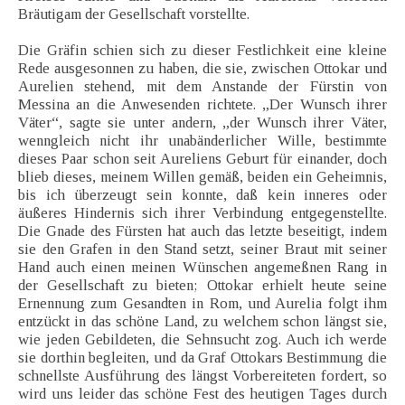
Bräutigam der Gesellschaft vorstellte.
Die Gräfin schien sich zu dieser Festlichkeit eine kleine
Rede ausgesonnen zu haben, die sie, zwischen Ottokar und
Aurelien stehend, mit dem Anstande der Fürstin von
Messina an die Anwesenden richtete. „Der Wunsch ihrer
Väter“, sagte sie unter andern, „der Wunsch ihrer Väter,
wenngleich nicht ihr unabänderlicher Wille, bestimmte
dieses Paar schon seit Aureliens Geburt für einander, doch
blieb dieses, meinem Willen gemäß, beiden ein Geheimnis,
bis ich überzeugt sein konnte, daß kein inneres oder
äußeres Hindernis sich ihrer Verbindung entgegenstellte.
Die Gnade des Fürsten hat auch das letzte beseitigt, indem
sie den Grafen in den Stand setzt, seiner Braut mit seiner
Hand auch einen meinen Wünschen angemeßnen Rang in
der Gesellschaft zu bieten; Ottokar erhielt heute seine
Ernennung zum Gesandten in Rom, und Aurelia folgt ihm
entzückt in das schöne Land, zu welchem schon längst sie,
wie jeden Gebildeten, die Sehnsucht zog. Auch ich werde
sie dorthin begleiten, und da Graf Ottokars Bestimmung die
schnellste Ausführung des längst Vorbereiteten fordert, so
wird uns leider das schöne Fest des heutigen Tages durch