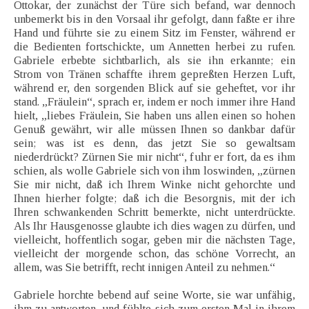
Ottokar, der zunächst der Türe sich befand, war dennoch
unbemerkt bis in den Vorsaal ihr gefolgt, dann faßte er ihre
Hand und führte sie zu einem Sitz im Fenster, während er
die Bedienten fortschickte, um Annetten herbei zu rufen.
Gabriele erbebte sichtbarlich, als sie ihn erkannte; ein
Strom von Tränen schaffte ihrem gepreßten Herzen Luft,
während er, den sorgenden Blick auf sie geheftet, vor ihr
stand. „Fräulein“, sprach er, indem er noch immer ihre Hand
hielt, „liebes Fräulein, Sie haben uns allen einen so hohen
Genuß gewährt, wir alle müssen Ihnen so dankbar dafür
sein; was ist es denn, das jetzt Sie so gewaltsam
niederdrückt? Zürnen Sie mir nicht“, fuhr er fort, da es ihm
schien, als wolle Gabriele sich von ihm loswinden, „zürnen
Sie mir nicht, daß ich Ihrem Winke nicht gehorchte und
Ihnen hierher folgte; daß ich die Besorgnis, mit der ich
Ihren schwankenden Schritt bemerkte, nicht unterdrückte.
Als Ihr Hausgenosse glaubte ich dies wagen zu dürfen, und
vielleicht, hoffentlich sogar, geben mir die nächsten Tage,
vielleicht der morgende schon, das schöne Vorrecht, an
allem, was Sie betrifft, recht innigen Anteil zu nehmen.“
Gabriele horchte bebend auf seine Worte, sie war unfähig,
ihm zu antworten, und fühlte sich zum ersten Mal in ihrem