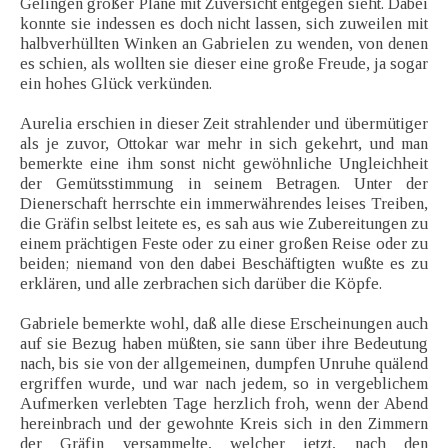
Gelingen großer Pläne mit Zuversicht entgegen sieht. Dabei
konnte sie indessen es doch nicht lassen, sich zuweilen mit
halbverhüllten Winken an Gabrielen zu wenden, von denen
es schien, als wollten sie dieser eine große Freude, ja sogar
ein hohes Glück verkünden.
Aurelia erschien in dieser Zeit strahlender und übermütiger
als je zuvor, Ottokar war mehr in sich gekehrt, und man
bemerkte eine ihm sonst nicht gewöhnliche Ungleichheit
der Gemütsstimmung in seinem Betragen. Unter der
Dienerschaft herrschte ein immerwährendes leises Treiben,
die Gräfin selbst leitete es, es sah aus wie Zubereitungen zu
einem prächtigen Feste oder zu einer großen Reise oder zu
beiden; niemand von den dabei Beschäftigten wußte es zu
erklären, und alle zerbrachen sich darüber die Köpfe.
Gabriele bemerkte wohl, daß alle diese Erscheinungen auch
auf sie Bezug haben müßten, sie sann über ihre Bedeutung
nach, bis sie von der allgemeinen, dumpfen Unruhe quälend
ergriffen wurde, und war nach jedem, so in vergeblichem
Aufmerken verlebten Tage herzlich froh, wenn der Abend
hereinbrach und der gewohnte Kreis sich in den Zimmern
der Gräfin versammelte, welcher jetzt, nach den