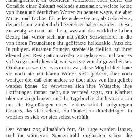
Gemälde einer Zukunft vollends auszumalen, welche keine
von ihnen mit deutlichen Worten zu nennen wagte, die aber
Mutter und Tochter für jedes andere Gemüt, als Gabrielens,
dennoch nur zu deutlich bezeichnet haben würden. Diese,
zu wenig vertraut mit allem, was auf das wirkliche Leben
Bezug hat, verlor sich nur mit süßer Schwärmerei in die
von ihren Freundinnen ihr geöffnete helldunkle Aussicht.
In ruhigen, einsamen Stunden strebte sie freilich, zu ihrer
ehemaligen Resignation wieder zu gelangen, und war es
sich so gar nicht bewußt, wie weit sie von ihr gewichen sei.
Ottokarn zu werden, was er ihr war, diese Möglichkeit hatte
sie noch nie mit klaren Worten sich gedacht, aber noch
weniger die, daß eine andere so über alles von ihm geliebt
werden könne. So verwirrten sich ihre Wünsche, ihre
Hoffnungen immer mehr, sie vermied sogar, zur Klarheit
über sie zu gelangen, und ihr Tagebuch enthielt von nun an
nur die Ergießungen eines leidenschaftlich aufgeregten
Gemüts, das sich scheut, ein Dunkel zu durchdringen, in
welches es sich vor sich selbst verhüllt.
Der Winter zog allmählich fort, die Tage wurden länger,
und im wärmeren Sonnenstrahl erglänzten schon die