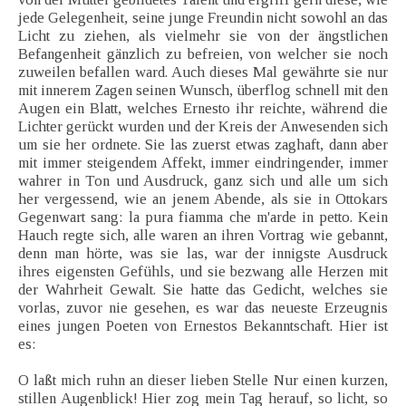
jede Gelegenheit, seine junge Freundin nicht sowohl an das
Licht zu ziehen, als vielmehr sie von der ängstlichen
Befangenheit gänzlich zu befreien, von welcher sie noch
zuweilen befallen ward. Auch dieses Mal gewährte sie nur
mit innerem Zagen seinen Wunsch, überflog schnell mit den
Augen ein Blatt, welches Ernesto ihr reichte, während die
Lichter gerückt wurden und der Kreis der Anwesenden sich
um sie her ordnete. Sie las zuerst etwas zaghaft, dann aber
mit immer steigendem Affekt, immer eindringender, immer
wahrer in Ton und Ausdruck, ganz sich und alle um sich
her vergessend, wie an jenem Abende, als sie in Ottokars
Gegenwart sang: la pura fiamma che m'arde in petto. Kein
Hauch regte sich, alle waren an ihren Vortrag wie gebannt,
denn man hörte, was sie las, war der innigste Ausdruck
ihres eigensten Gefühls, und sie bezwang alle Herzen mit
der Wahrheit Gewalt. Sie hatte das Gedicht, welches sie
vorlas, zuvor nie gesehen, es war das neueste Erzeugnis
eines jungen Poeten von Ernestos Bekanntschaft. Hier ist
es:
O laßt mich ruhn an dieser lieben Stelle Nur einen kurzen,
stillen Augenblick! Hier zog mein Tag herauf, so licht, so