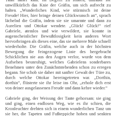
unwillkürlich das Knie der Gräfin, um sich aufrecht zu
halten. „Wunderliches Kind, wie stürmisch ist deine
Freude! Hier, hier bringe deinen Glückwunsch an“, sprach
lächelnd die Gräfin, indem sie sie umarmte und dann zu
Aurelien und Ottokar wendete. „Glück! Glück!“ rief
Gabriele, atemlos und wie verwildert, sie konnte in
augenscheinlicher Bewußtlosigkeit kein anderes Wort
hervorbringen als dieses eine, das sie mehrere Male schnell
wiederholte. Die Gräfin, welche auch in der höchsten
Bewegung die feingezogene Linie des hergebracht
Schicklichen nie aus den Augen verlor, wurde von dem
Aufsehen beunruhigt, welches Gabrielens sonderbares
Benehmen unter den Zunächststehenden schon zu erregen
begann. Sie schob sie daher mit sanfter Gewalt der Türe zu,
durch welche Ottokar hereingetreten war. „Dorthin,
dorthin“, flüsterte sie ihr leise ins Ohr, „erhole dich erst
von deiner ausgelassenen Freude und dann kehre wieder.“
Gabriele ging, der Weisung der Tante gehorsam; sie ging
und ging, einen endlosen Weg, wie es ihr schien, die
Kronleuchter drehten sich in einem wunderlichen Tanz um
sie her, die Tapeten und Fußteppiche hoben und senkten