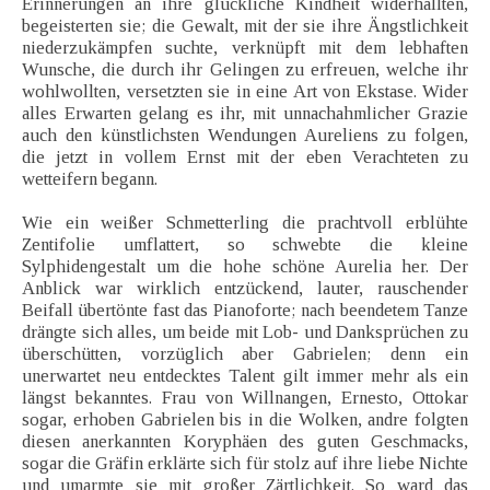
Erinnerungen an ihre glückliche Kindheit widerhallten,
begeisterten sie; die Gewalt, mit der sie ihre Ängstlichkeit
niederzukämpfen suchte, verknüpft mit dem lebhaften
Wunsche, die durch ihr Gelingen zu erfreuen, welche ihr
wohlwollten, versetzten sie in eine Art von Ekstase. Wider
alles Erwarten gelang es ihr, mit unnachahmlicher Grazie
auch den künstlichsten Wendungen Aureliens zu folgen,
die jetzt in vollem Ernst mit der eben Verachteten zu
wetteifern begann.
Wie ein weißer Schmetterling die prachtvoll erblühte
Zentifolie umflattert, so schwebte die kleine
Sylphidengestalt um die hohe schöne Aurelia her. Der
Anblick war wirklich entzückend, lauter, rauschender
Beifall übertönte fast das Pianoforte; nach beendetem Tanze
drängte sich alles, um beide mit Lob- und Danksprüchen zu
überschütten, vorzüglich aber Gabrielen; denn ein
unerwartet neu entdecktes Talent gilt immer mehr als ein
längst bekanntes. Frau von Willnangen, Ernesto, Ottokar
sogar, erhoben Gabrielen bis in die Wolken, andre folgten
diesen anerkannten Koryphäen des guten Geschmacks,
sogar die Gräfin erklärte sich für stolz auf ihre liebe Nichte
und umarmte sie mit großer Zärtlichkeit. So ward das