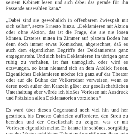
seinem Kabinett lesen und sich dabei das gerade für ihn
Passende auswählen kann.“
„Dabei sind sie gewöhnlich in offenbarem Zwiespalt mit
sich selbst“, setzte Ernesto hinzu. „Deklamieren mit Aktion
oder ohne Aktion, das ist die Frage, die sie nie lösen
können. Ersteres mitten im Zimmer auf plattem Boden hat
denn doch immer etwas Komisches, abgerechnet, daß es
auch dem eigentlichen Begriffe des Deklamierens ganz
entgegensteht. Und sich beim Deklamieren im übrigen ganz
ruhig zu verhalten, ist fast unmöglich, oder wird es
erzwungen, so kann niemand sich an dem Anblick freuen.
Eigentliches Deklamieren möchte ich ganz auf das Theater
oder auf die Bühne der Volksredner verweisen, wenn es
deren noch außer den Kanzeln gäbe; zur gesellschaftlichen
Unterhaltung aber würde ich bloßes Vorlesen mit Ausdruck
und Präzision allen Deklamatorien vorziehen.“
Es ward über diesen Gegenstand noch viel hin und her
gestritten, bis Ernesto Gabrielen aufforderte, den Streit zu
beenden und der Gesellschaft zu zeigen, was er mit
Vorlesen eigentlich meine. Er kannte ihr schönes, sorgfältig
von der Mutter gebildetes Talent und ergriff gern diese, wie