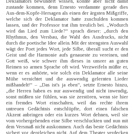
Deklamators bewundert wissen, konnte aber nicht damit
zustande kommen, denn Ernesto verdammte gerade dies
Aus-dem-Kopfe-Hersagen als einen der ärgsten Mißgriffe,
welche sich der Deklamator hatte zuschulden kommen
lassen, und der Professor trat ihm treulich bei. „Wodurch
wird das Lied zum Liede?“ sprach dieser; „durch den
Rhythmus, den Versbau, die Wahl des Ausdrucks, nicht
durch die poetische Idee allein. Mit der strengsten Auswahl
wägt der Poet jedes Wort, jede Silbe, überall sucht er den
Geist und die Harmonie aufs genaueste zu vereinen, und
Gott weiß, wie schwer ihm dieses in unsrer an guten
Reimen so armen Sprache oft wird. Verzweifeln müßte er,
wenn er es anhörte, wie solch ein Deklamator alle seine
Mühe vernichtet und die auswendig gelernten Lieder
mißhandelt!“ – „Das ist's ja eben“, setzte Ernesto hinzu,
„die Herren haben es nur auswendig und nicht inwendig,
sonst müßten sie fühlen, was sie zerstören, wenn sie hier
ein fremdes Wort einschalten, weil das rechte ihrem
untreuen Gedächtnis entschlüpfte, dort einen falschen
Akzent anbringen oder ein kurzes Wort dehnen, weil sie
vom vorhergehenden eine Silbe verschluckten und nun mit
dem Versmaß nicht auskommen. Auch das beste Gedächtnis
sichert vor dergleichen nicht. Auf dem Theater verdecken