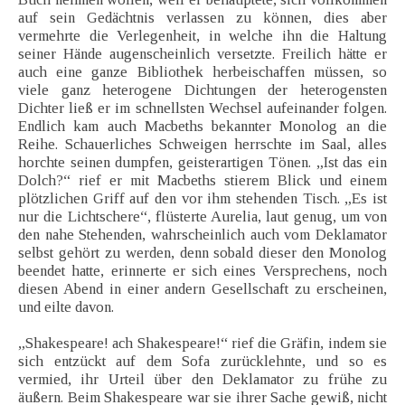
auf sein Gedächtnis verlassen zu können, dies aber
vermehrte die Verlegenheit, in welche ihn die Haltung
seiner Hände augenscheinlich versetzte. Freilich hätte er
auch eine ganze Bibliothek herbeischaffen müssen, so
viele ganz heterogene Dichtungen der heterogensten
Dichter ließ er im schnellsten Wechsel aufeinander folgen.
Endlich kam auch Macbeths bekannter Monolog an die
Reihe. Schauerliches Schweigen herrschte im Saal, alles
horchte seinen dumpfen, geisterartigen Tönen. „Ist das ein
Dolch?“ rief er mit Macbeths stierem Blick und einem
plötzlichen Griff auf den vor ihm stehenden Tisch. „Es ist
nur die Lichtschere“, flüsterte Aurelia, laut genug, um von
den nahe Stehenden, wahrscheinlich auch vom Deklamator
selbst gehört zu werden, denn sobald dieser den Monolog
beendet hatte, erinnerte er sich eines Versprechens, noch
diesen Abend in einer andern Gesellschaft zu erscheinen,
und eilte davon.
„Shakespeare! ach Shakespeare!“ rief die Gräfin, indem sie
sich entzückt auf dem Sofa zurücklehnte, und so es
vermied, ihr Urteil über den Deklamator zu frühe zu
äußern. Beim Shakespeare war sie ihrer Sache gewiß, nicht