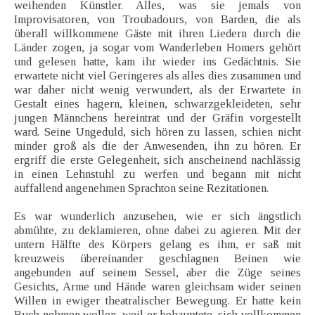
weihenden Künstler. Alles, was sie jemals von
Improvisatoren, von Troubadours, von Barden, die als
überall willkommene Gäste mit ihren Liedern durch die
Länder zogen, ja sogar vom Wanderleben Homers gehört
und gelesen hatte, kam ihr wieder ins Gedächtnis. Sie
erwartete nicht viel Geringeres als alles dies zusammen und
war daher nicht wenig verwundert, als der Erwartete in
Gestalt eines hagern, kleinen, schwarzgekleideten, sehr
jungen Männchens hereintrat und der Gräfin vorgestellt
ward. Seine Ungeduld, sich hören zu lassen, schien nicht
minder groß als die der Anwesenden, ihn zu hören. Er
ergriff die erste Gelegenheit, sich anscheinend nachlässig
in einen Lehnstuhl zu werfen und begann mit nicht
auffallend angenehmen Sprachton seine Rezitationen.
Es war wunderlich anzusehen, wie er sich ängstlich
abmühte, zu deklamieren, ohne dabei zu agieren. Mit der
untern Hälfte des Körpers gelang es ihm, er saß mit
kreuzweis übereinander geschlagnen Beinen wie
angebunden auf seinem Sessel, aber die Züge seines
Gesichts, Arme und Hände waren gleichsam wider seinen
Willen in ewiger theatralischer Bewegung. Er hatte kein
Buch nehmen wollen, weil er behauptete, sich vollkommen