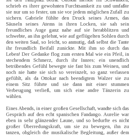
schrieb es ihrer gewohnten Furchtsamkeit zu und umfaßte
sie nur um so fester, um sie vor jedem möglichen Zufall zu
sichern. Gabriele fühlte den Druck seines Armes, das
Säuseln seines Atems in ihren Locken, sie sah sein
freundliches Auge ganz nahe auf sie herabblitzen und
schwebte, an ihn gelehnt, wie auf geflügelten Sohlen durch
den weiten Saal, so leicht, so anmutig, daß selbst die Tante
ihr freundlich Beifall zunickte. Mit ihm so durch das
Leben! Der Gedanke flog zum ersten Mal wie ein Pfeil, in
stechendem Schmerz, durch ihr Innres; ein unendlich
betrübendes Gefühl bewegte sie fast bis zum Weinen, und
noch nie hatte sie sich so vereinzelt, so ganz verlassen
gefühlt, als da Ottokar nach beendigtem Walzer sie zu
einem Sitz führte und sie dann mit einer stummen
Verbeugung verließ, um sich eine andre Tänzerin zu
wählen.
Eines Abends, in einer großen Gesellschaft, wandte sich das
Gespräch auf den echt spanischen Fandango. Aurelie war
eben in sehr glänzender Laune, und so bedurfte es nicht
großer Überredungskraft, um sie zu bewegen, ihn zu
tanzen, obgleich die musikalische Begleitung, außer dem