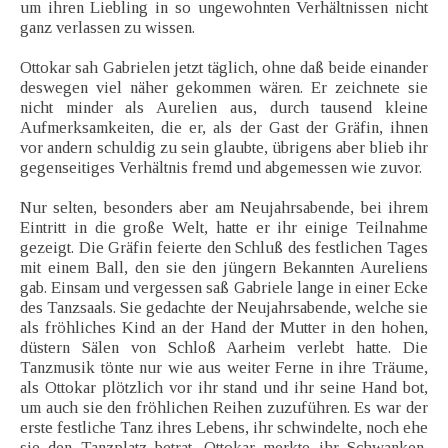
um ihren Liebling in so ungewohnten Verhältnissen nicht
ganz verlassen zu wissen.
Ottokar sah Gabrielen jetzt täglich, ohne daß beide einander
deswegen viel näher gekommen wären. Er zeichnete sie
nicht minder als Aurelien aus, durch tausend kleine
Aufmerksamkeiten, die er, als der Gast der Gräfin, ihnen
vor andern schuldig zu sein glaubte, übrigens aber blieb ihr
gegenseitiges Verhältnis fremd und abgemessen wie zuvor.
Nur selten, besonders aber am Neujahrsabende, bei ihrem
Eintritt in die große Welt, hatte er ihr einige Teilnahme
gezeigt. Die Gräfin feierte den Schluß des festlichen Tages
mit einem Ball, den sie den jüngern Bekannten Aureliens
gab. Einsam und vergessen saß Gabriele lange in einer Ecke
des Tanzsaals. Sie gedachte der Neujahrsabende, welche sie
als fröhliches Kind an der Hand der Mutter in den hohen,
düstern Sälen von Schloß Aarheim verlebt hatte. Die
Tanzmusik tönte nur wie aus weiter Ferne in ihre Träume,
als Ottokar plötzlich vor ihr stand und ihr seine Hand bot,
um auch sie den fröhlichen Reihen zuzuführen. Es war der
erste festliche Tanz ihres Lebens, ihr schwindelte, noch ehe
sie den Tanzplatz betrat. Ottokar merkte ihr Schwanken,