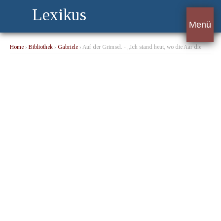
Lexikus
Menü
Home
›
Bibliothek
›
Gabriele
› Auf der Grimsel. - „Ich stand heut, wo die Aar die
dunkeln Wellen von gräßlicher Höhe hinabstürzt. ...