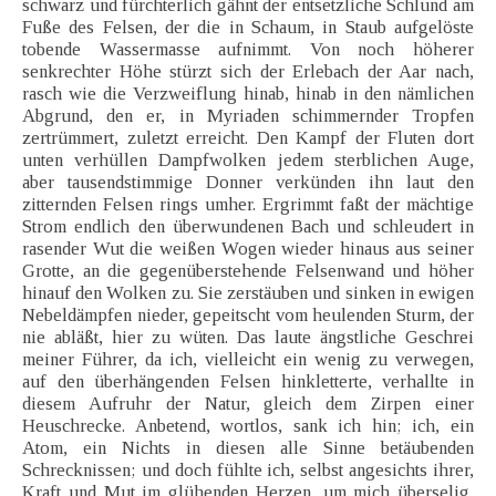
schwarz und fürchterlich gähnt der entsetzliche Schlund am
Fuße des Felsen, der die in Schaum, in Staub aufgelöste
tobende Wassermasse aufnimmt. Von noch höherer
senkrechter Höhe stürzt sich der Erlebach der Aar nach,
rasch wie die Verzweiflung hinab, hinab in den nämlichen
Abgrund, den er, in Myriaden schimmernder Tropfen
zertrümmert, zuletzt erreicht. Den Kampf der Fluten dort
unten verhüllen Dampfwolken jedem sterblichen Auge,
aber tausendstimmige Donner verkünden ihn laut den
zitternden Felsen rings umher. Ergrimmt faßt der mächtige
Strom endlich den überwundenen Bach und schleudert in
rasender Wut die weißen Wogen wieder hinaus aus seiner
Grotte, an die gegenüberstehende Felsenwand und höher
hinauf den Wolken zu. Sie zerstäuben und sinken in ewigen
Nebeldämpfen nieder, gepeitscht vom heulenden Sturm, der
nie abläßt, hier zu wüten. Das laute ängstliche Geschrei
meiner Führer, da ich, vielleicht ein wenig zu verwegen,
auf den überhängenden Felsen hinkletterte, verhallte in
diesem Aufruhr der Natur, gleich dem Zirpen einer
Heuschrecke. Anbetend, wortlos, sank ich hin; ich, ein
Atom, ein Nichts in diesen alle Sinne betäubenden
Schrecknissen; und doch fühlte ich, selbst angesichts ihrer,
Kraft und Mut im glühenden Herzen, um mich überselig,