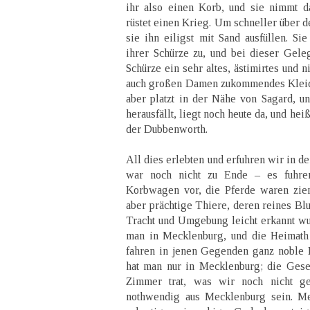
ihr also einen Korb, und sie nimmt da
rüstet einen Krieg. Um schneller über 
sie ihn eiligst mit Sand ausfüllen. Si
ihrer Schürze zu, und bei dieser Gele
Schürze ein sehr altes, ästimirtes und n
auch großen Damen zukommendes Kleidu
aber platzt in der Nähe von Sagard, u
herausfällt, liegt noch heute da, und heiß
der Dubbenworth.
All dies erlebten und erfuhren wir in d
war noch nicht zu Ende – es fuhre
Korbwagen vor, die Pferde waren zieml
aber prächtige Thiere, deren reines Blu
Tracht und Umgebung leicht erkannt w
man in Mecklenburg, und die Heimath 
fahren in jenen Gegenden ganz noble L
hat man nur in Mecklenburg; die Gese
Zimmer trat, was wir noch nicht ge
nothwendig aus Mecklenburg sein. Me