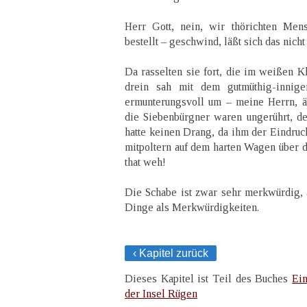
Herr Gott, nein, wir thörichten Me
bestellt – geschwind, läßt sich das nich
Da rasselten sie fort, die im weißen Kl
drein sah mit dem gutmüthig-innig
ermunterungsvoll um – meine Herrn, ä
die Siebenbürgner waren ungerührt, de
hatte keinen Drang, da ihm der Eindruc
mitpoltern auf dem harten Wagen über d
that weh!
Die Schabe ist zwar sehr merkwürdig, 
Dinge als Merkwürdigkeiten.
‹ Kapitel zurück
Dieses Kapitel ist Teil des Buches
Ei
der Insel Rügen