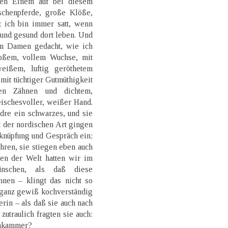
gen Einem auf bei diesem
schenpferde, große Klöße,
; ich bin immer satt, wenn
 und gesund dort leben. Und
en Damen gedacht, wie ich
oßem, vollem Wuchse, mit
eißem, luftig geröthetem
, mit tüchtiger Gutmüthigkeit
en Zähnen und dichtem,
eischesvoller, weißer Hand.
dre ein schwarzes, und sie
 der nordischen Art gingen
nknüpfung und Gespräch ein;
hren, sie stiegen eben auch
ten der Welt hatten wir im
ünschen, als daß diese
nnen – klingt das nicht so
 ganz gewiß kochverständig
rin – als daß sie auch nach
utraulich fragten sie auch:
enkammer?