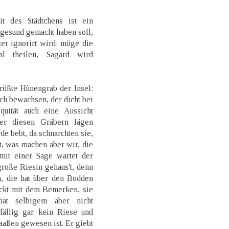
t des Städtchens ist ein
gesund gemacht haben soll,
ter ignorirt wird; möge die
al theilen, Sagard wird
rößte Hünengrab der Insel:
h bewachsen, der dicht bei
quität auch eine Aussicht
ter diesen Gräbern lägen
e bebt, da schnarchten sie,
t, was machen aber wir, die
it einer Sage wartet der
roße Riesin gehaus't, denn
n, die hat über den Bodden
ckt mit dem Bemerken, sie
at selbigem aber nicht
fällig gar kein Riese und
aßen gewesen ist. Er giebt