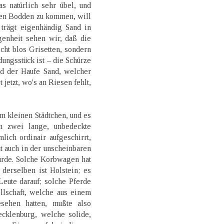
s natürlich sehr übel, und
den Bodden zu kommen, will
e trägt eigenhändig Sand in
genheit sehen wir, daß die
icht blos Grisetten, sondern
ngsstück ist – die Schürze
nd der Haufe Sand, welcher
t jetzt, wo's an Riesen fehlt,
em kleinen Städtchen, und es
n zwei lange, unbedeckte
ich ordinair aufgeschirrt,
t auch in der unscheinbaren
urde. Solche Korbwagen hat
derselben ist Holstein; es
eute darauf; solche Pferde
llschaft, welche aus einem
sehen hatten, mußte also
cklenburg, welche solide,