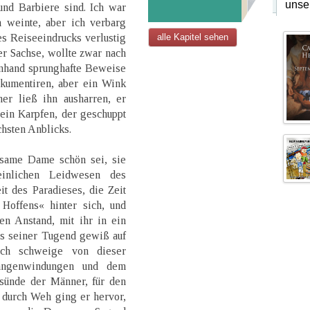
unse
und Barbiere sind. Ich war
n weinte, aber ich verbarg
s Reiseeindrucks verlustig
alle Kapitel sehen
er Sachse, wollte zwar nach
nhand sprunghafte Beweise
kumentiren, aber ein Wink
er ließ ihn ausharren, er
ein Karpfen, der geschuppt
chsten Anblicks.
usame Dame schön sei, sie
inlichen Leidwesen des
t des Paradieses, die Zeit
Hoffens« hinter sich, und
n Anstand, mit ihr in ein
was seiner Tugend gewiß auf
 Ich schweige von dieser
langenwindungen und dem
bsünde der Männer, für den
rt durch Weh ging er hervor,