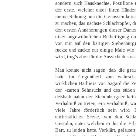
sondern auch Hausknechte, Postillone 
der erste, welcher unter ihren Hände
meine Rührung, um die Genossen keine
zu machen, das nächste Schlachtopfer, d
den ersten Annäherungen dieser Dame
einer ungewöhnlichen Betheiligung do
von mir auf den bärtigen Siebenbürgn
ruckte und zuckte nur einige Male wie 
wird, trug's aber für die Aussicht des nä
Man konnte nicht sagen, daß die gra
hatte im Gegentheil zum wahrsche
wirklichen Barbiers von Sagard die Zei
der »zarten Sehnsucht und des süßen 
deßhalb nahm der Siebenbürgner keine
Verhältniß zu treten, ein Verhältniß, 
viele Jahre förderlich sein wird.
unchristlichen Scene, von den Sch
Gestöhn, unter welchen er für die Er
Bart, zu leiden hatte. Verklärt, geläute