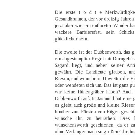
Die erste t o d t e Merkwürdigkei
Gesundbrunnen, der vor dreißig Jahren 
jetzt aber wie ein entlarvter Wunderthä
wackere Barbiersfrau sein Schicks
glücklicher sein.
Die zweite ist der Dubbenworth, das g
ein abgestumpfter Kegel mit Dorngebüsc
Sagard liegt, und neben seiner Anti
gewährt. Die Landleute glauben, un
Riesen, und wenn beim Unwetter die Erd
oder wendeten sich um. Das ist ganz gu
wir keine Hünengräber haben? Auch m
Dubbenworth auf: In Jasmund hat eine g
es giebt auch große und kleine Riese
hinüber zum Fürsten von Rügen geschi
wünsche ihn zu heurathen. Dies h
wünschenswerth geschienen, da er zu
ohne Verlangen nach so großen Gliedma