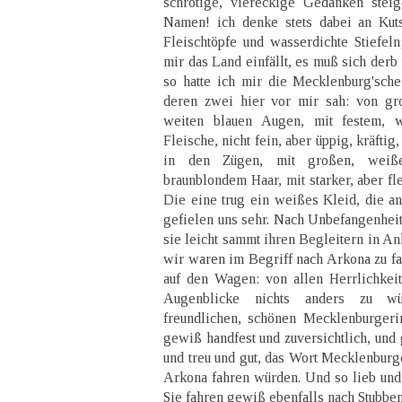
schrotige, viereckige Gedanken stei
Namen! ich denke stets dabei an Kut
Fleischtöpfe und wasserdichte Stiefeln
mir das Land einfällt, es muß sich derb
so hatte ich mir die Mecklenburg'sch
deren zwei hier vor mir sah: von gr
weiten blauen Augen, mit festem, w
Fleische, nicht fein, aber üppig, kräftig
in den Zügen, mit großen, weiß
braunblondem Haar, mit starker, aber fl
Die eine trug ein weißes Kleid, die an
gefielen uns sehr. Nach Unbefangenheit
sie leicht sammt ihren Begleitern in A
wir waren im Begriff nach Arkona zu fa
auf den Wagen: von allen Herrlichkei
Augenblicke nichts anders zu w
freundlichen, schönen Mecklenburgeri
gewiß handfest und zuversichtlich, und
und treu und gut, das Wort Mecklenburge
Arkona fahren würden. Und so lieb und z
Sie fahren gewiß ebenfalls nach Stubb