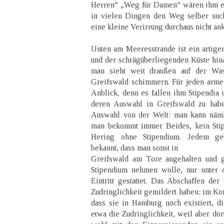
Herren“ „Weg für Damen“ wären ihm e
in vielen Dingen den Weg selber such
eine kleine Verirrung durchaus nicht an
Unten am Meeresstrande ist ein artig
und der schrägüberliegenden Küste hina
man sieht weit draußen auf der Wa
Greifswald schimmern. Für jeden armen
Anblick, denn es fallen ihm Stipendia 
deren Auswahl in Greifswald zu habe
Auswahl von der Welt: man kann näml
man bekommt immer Beides, kein Stip
Hering ohne Stipendium. Jedem geb
bekannt, dass man sonst in
Greifswald am Tore angehalten und g
Stipendium nehmen wolle, nur unter 
Eintritt gestattet. Das Abschaffen de
Zudringlichkeit gemildert haben; im Ko
dass sie in Hamburg noch existiert, di
etwa die Zudringlichkeit, weil aber dor