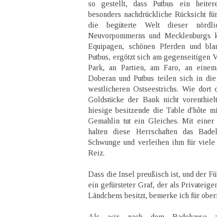
so gestellt, dass Putbus ein heiter
besonders nachdrückliche Rücksicht fü
die begüterte Welt dieser nördlic
Neuvorpommerns und Mecklenburgs k
Equipagen, schönen Pferden und blan
Putbus, ergötzt sich am gegenseitigen V
Park, an Partien, am Faro, an einem 
Doberan und Putbus teilen sich in di
westlicheren Ostseestrichs. Wie dort 
Goldstücke der Bank nicht vorenthielt
hiesige besitzende die Table d'hôte mi
Gemahlin tut ein Gleiches. Mit einer s
halten diese Herrschaften das Bade
Schwunge und verleihen ihm für viele
Reiz.
Dass die Insel preußisch ist, und der Fü
ein gefürsteter Graf, der als Privateig
Ländchens besitzt, bemerke ich für oberfl
Als wir nach dem Badehause zu