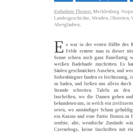
Enthaltene Themen:
Mecklenburg-Vorpo
Landesgeschichte, Wenden, Obotriten, 
Aberglauben,
E
s war in der ersten Hälfte des 
Felde erntete man in dieser nö
Sonne schien noch ganz flanellartig 
weißen Badehaufe zuschritten. Es hat
Säulen geschmücktes Ansehen, und wec
Siebenbürgner fanden es leichtsinnig, 
zu baden, und ließen uns allein durc
Strande schreiten. Tafeln an den 
Inschriften, wo die Damen gehen und
bekundeten uns, in welch ein zivilisie
seien, wo anständiger Scham gehuldig
ein Kasino und eine Partie Boston zu f
seufzte, alte, wendische Zustände wä
Czernebogs, keine Inschriften mit r