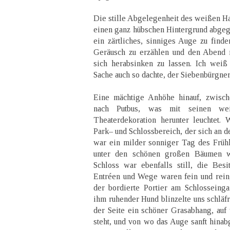
Die stille Abgelegenheit des weißen Hau
einen ganz hübschen Hintergrund abgeg
ein zärtliches, sinniges Auge zu find
Geräusch zu erzählen und den Abend m
sich herabsinken zu lassen. Ich weiß
Sache auch so dachte, der Siebenbürgner
Eine mächtige Anhöhe hinauf, zwisch
nach Putbus, was mit seinen we
Theaterdekoration herunter leuchtet. 
Park– und Schlossbereich, der sich an d
war ein milder sonniger Tag des Frühhe
unter den schönen großen Bäumen war
Schloss war ebenfalls still, die Besi
Entréen und Wege waren fein und rein,
der bordierte Portier am Schlosseing
ihm ruhender Hund blinzelte uns schläfr
der Seite ein schöner Grasabhang, au
steht, und von wo das Auge sanft hinabg