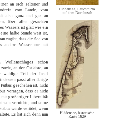
erner an sich seltener und
Hiddensee, Leuchtturm
ndrein vom Lande, vom
auf dem Dornbusch
hlt also ganz und gar an
en, über alles gesuchten
s Wassers ist glatt wie ein
eine halbe Stunde weit ist,
an zugibt, dass die See von
es andere Wasser nur mit
Wellenschlages schon
rsucht, an der Ostküste, an
r waldige Teil der Insel
indessen passt aller übrige
Putbus geschehen ist, nicht
us verargen, dass er nicht
mit großartiger Liberalität
nissen vernichte, und seine
Putbus würde verödet, wenn
Hiddensee, historische
ltete. Es hat sich denn nun
Karte 1829