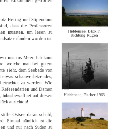
ndres Abkommen getroffen
rotz Hering und Stipendium
nd, dass die Professoren
Hiddensee, Blick in
hen mussten, um lesen zu
Richtung Rügen
dsatz erfunden worden ist.
 wir uns ins Meer. Ich kann
me, welche man bei gutem
nte sieht, dem Seebade von
t etwas schamverletzendes,
etrachtet zu werden. Wie
en Referendarien und Damen
Hiddensee, Fischer 1963
, tubusbewaffnet auf diesen
ück anrichten!
 stille Ostsee daran schuld,
rd. Einmal nämlich ist die
sen und nur nach Süden zu