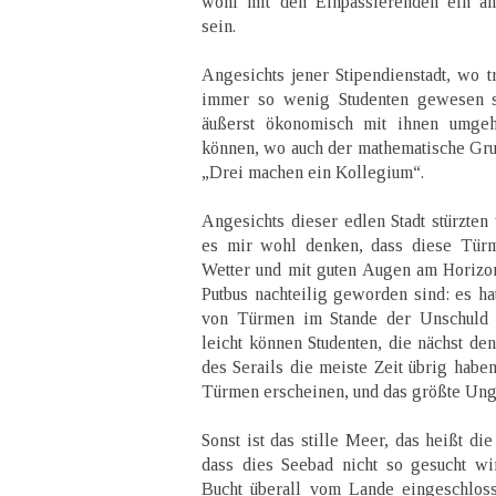
wohl mit den Einpassierenden ein a
sein.
Angesichts jener Stipendienstadt, wo t
immer so wenig Studenten gewesen si
äußerst ökonomisch mit ihnen umge
können, wo auch der mathematische Grun
„Drei machen ein Kollegium“.
Angesichts dieser edlen Stadt stürzten
es mir wohl denken, dass diese Tür
Wetter und mit guten Augen am Horizo
Putbus nachteilig geworden sind: es ha
von Türmen im Stande der Unschuld b
leicht können Studenten, die nächst d
des Serails die meiste Zeit übrig haben
Türmen erscheinen, und das größte Ungl
Sonst ist das stille Meer, das heißt die
dass dies Seebad nicht so gesucht wi
Bucht überall vom Lande eingeschlos