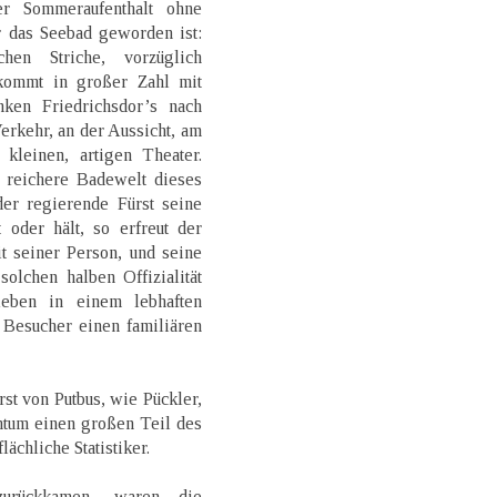
er Sommeraufenthalt ohne
r das Seebad geworden ist:
hen Striche, vorzüglich
ommt in großer Zahl mit
ken Friedrichsdor’s nach
erkehr, an der Aussicht, am
kleinen, artigen Theater.
e reichere Badewelt dieses
der regierende Fürst seine
 oder hält, so erfreut der
t seiner Person, und seine
olchen halben Offizialität
leben in einem lebhaften
 Besucher einen familiären
rst von Putbus, wie Pückler,
entum einen großen Teil des
ächliche Statistiker.
rückkamen, waren die