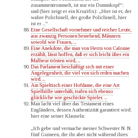
zusammentrommelt, ist nur ein Dummkopf“;
und (hier zeigt er ein Kruzifix): „Hier ist er, der
wahre Polichinell, der große Polichinell, hier
ist er ...“
Eine Gesellschaft vornehmer und reicher Leute,
aus zwanzig Personen bestehend, Männern
sowohl wie Frauen, ...
Eine Anekdote, die man von Herrn von Calonne
erzählt, lässt hoffen, daß er sich leicht über ein
Malheur trösten wird, ...
Das Parlament beschäftigt sich mit einer
Angelegenheit, die viel von sich reden machen
wird. ...
Am Spieltisch einer Hofdame, die eine Art
Spielhölle unterhält, trafen sich ebenso
glückliche wie geschickte Spieler. ...
Man lacht viel über das Testament eines
Engländers, dessen Authentizität garantiert wird;
hier eine seiner Klauseln:
„Ich gebe und vermache meiner Schwester N. N.
fünf Guineen, die ihr aber nicht während ihres