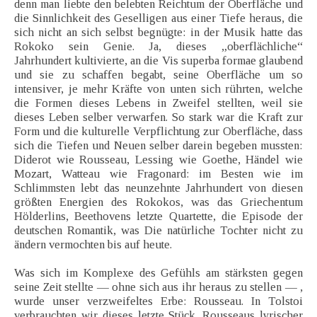
denn man liebte den belebten Reichtum der Oberfläche und
die Sinnlichkeit des Geselligen aus einer Tiefe heraus, die
sich nicht an sich selbst begnügte: in der Musik hatte das
Rokoko sein Genie. Ja, dieses „oberflächliche“
Jahrhundert kultivierte, an die Vis superba formae glaubend
und sie zu schaffen begabt, seine Oberfläche um so
intensiver, je mehr Kräfte von unten sich rührten, welche
die Formen dieses Lebens in Zweifel stellten, weil sie
dieses Leben selber verwarfen. So stark war die Kraft zur
Form und die kulturelle Verpflichtung zur Oberfläche, dass
sich die Tiefen und Neuen selber darein begeben mussten:
Diderot wie Rousseau, Lessing wie Goethe, Händel wie
Mozart, Watteau wie Fragonard: im Besten wie im
Schlimmsten lebt das neunzehnte Jahrhundert von diesen
größten Energien des Rokokos, was das Griechentum
Hölderlins, Beethovens letzte Quartette, die Episode der
deutschen Romantik, was Die natürliche Tochter nicht zu
ändern vermochten bis auf heute.
Was sich im Komplexe des Gefühls am stärksten gegen
seine Zeit stellte — ohne sich aus ihr heraus zu stellen — ,
wurde unser verzweifeltes Erbe: Rousseau. In Tolstoi
verbrauchten wir dieses letzte Stück. Rousseaus lyrischer