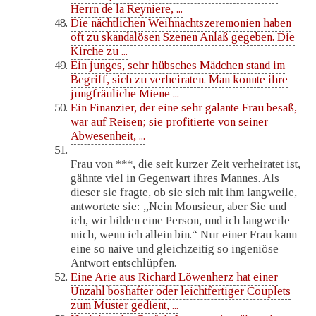
Herrn de la Reyniere, ...
Die nächtlichen Weihnachtszeremonien haben
oft zu skandalösen Szenen Anlaß gegeben. Die
Kirche zu ...
Ein junges, sehr hübsches Mädchen stand im
Begriff, sich zu verheiraten. Man konnte ihre
jungfräuliche Miene ...
Ein Finanzier, der eine sehr galante Frau besaß,
war auf Reisen; sie profitierte von seiner
Abwesenheit, ...
Frau von ***, die seit kurzer Zeit verheiratet ist,
gähnte viel in Gegenwart ihres Mannes. Als
dieser sie fragte, ob sie sich mit ihm langweile,
antwortete sie: „Nein Monsieur, aber Sie und
ich, wir bilden eine Person, und ich langweile
mich, wenn ich allein bin.“ Nur einer Frau kann
eine so naive und gleichzeitig so ingeniöse
Antwort entschlüpfen.
Eine Arie aus Richard Löwenherz hat einer
Unzahl boshafter oder leichtfertiger Couplets
zum Muster gedient, ...