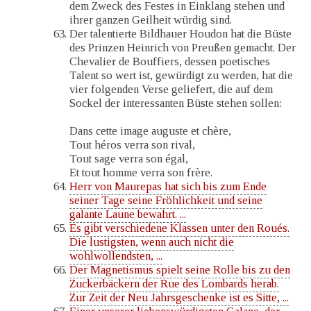
dem Zweck des Festes in Einklang stehen und
ihrer ganzen Geilheit würdig sind.
Der talentierte Bildhauer Houdon hat die Büste
des Prinzen Heinrich von Preußen gemacht. Der
Chevalier de Bouffiers, dessen poetisches
Talent so wert ist, gewürdigt zu werden, hat die
vier folgenden Verse geliefert, die auf dem
Sockel der interessanten Büste stehen sollen:
Dans cette image auguste et chère,
Tout héros verra son rival,
Tout sage verra son égal,
Et tout homme verra son frère.
Herr von Maurepas hat sich bis zum Ende
seiner Tage seine Fröhlichkeit und seine
galante Laune bewahrt. ...
Es gibt verschiedene Klassen unter den Roués.
Die lustigsten, wenn auch nicht die
wohlwollendsten, ...
Der Magnetismus spielt seine Rolle bis zu den
Zuckerbäckern der Rue des Lombards herab.
Zur Zeit der Neu Jahrsgeschenke ist es Sitte, ...