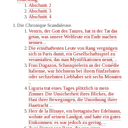
Abschnitt. 2
Abschnitt. 3
Abschnitt. 4
Die Chronique Scandaleuse.
Vestris, der Gott des Tanzes, hat in der Tat das
getan, was unsere Weltleute ein Ende machen
nennen ...
Die ernsthaftesten Leute von Rang vergnügen
sich in Paris damit, ein Gesellschaftsspiel zu
veranstalten, das man Mystifikationen nennt, ...
Frau Dugazon, Schauspielerin an der Comédie
Italienne, war höchstens bei ihrem fünfzehnten
oder sechzehnten Liebhaber seit sechs Monaten
...
Liguria trat eines Tages plötzlich in mein
Zimmer. Die Unsicherheit ihres Blickes, die
Hast ihrer Bewegungen, die Unordnung ihrer
Haartracht ...
Herr de la Blinaye, ein bretagnischer Edelmann,
wohnte auf seinem Landgut, und hatte ein gutes
Einkommen; es war jedoch zu gering, ...