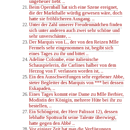
ungeheuer liebt. ...
Beim Opernball hat sich eine Szene ereignet,
die der Markthalle würdig gewesen wäre, doch
hatte sie fröhlicheren Ausgang. ...
Unter der Zahl unserer Freudenmädchen finden
sich unter anderen auch zwei sehr schöne und
sehr unverschämte, ...
Der Marquis von L., der von den Reizen Mlle
Fermels sehr eingenommen ist, begibt sich
eines Tages zu ihr und bittet ...
Adeline Colombe, eine italienische
Schauspielerin, die Carlines halber von dem
Herzog von F. verlassen worden ist, ...
Ein den Ausschweifungen sehr ergebener Abbe,
steter Begleiter des Marquis von *** bei dessen
Eskapaden, ...
Eines Tages kommt eine Dame zu Mlle Berbier,
Modistin der Königin, mehrere Hüte bei ihr zu
bestellen, ...
Ein Schöngeist, der Herr Palissot 12), dessen
lebhafte Spottsucht seine Talente überwiegt,
hatte gegen den Abbé ...
Vor einiger Zeit hat man die Verfügungen,