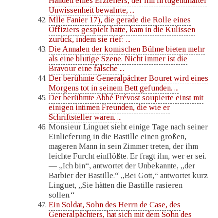
Händen eines Erziehers, der ihn in tugendhafter
Unwissenheit bewahrte, ...
Mlle Fanier 17), die gerade die Rolle eines
Offiziers gespielt hatte, kam in die Kulissen
zurück, indem sie rief: ...
Die Annalen der komischen Bühne bieten mehr
als eine blutige Szene. Nicht immer ist die
Bravour eine falsche ...
Der berühmte Generalpächter Bouret wird eines
Morgens tot in seinem Bett gefunden. ...
Der berühmte Abbé Prévost soupierte einst mit
einigen intimen Freunden, die wie er
Schriftsteller waren. ...
Monsieur Linguet sieht einige Tage nach seiner
Einlieferung in die Bastille einen großen,
mageren Mann in sein Zimmer treten, der ihm
leichte Furcht einflößte. Er fragt ihn, wer er sei.
— „Ich bin“, antwortet der Unbekannte, „der
Barbier der Bastille.“ „Bei Gott,“ antwortet kurz
Linguet, „Sie hätten die Bastille rasieren
sollen.“
Ein Soldat, Sohn des Herrn de Case, des
Generalpächters, hat sich mit dem Sohn des