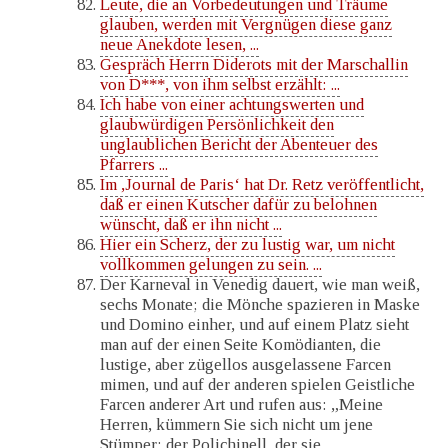
Leute, die an Vorbedeutungen und Träume
glauben, werden mit Vergnügen diese ganz
neue Anekdote lesen, ...
Gespräch Herrn Diderots mit der Marschallin
von D***, von ihm selbst erzählt: ...
Ich habe von einer achtungswerten und
glaubwürdigen Persönlichkeit den
unglaublichen Bericht der Abenteuer des
Pfarrers ...
Im ,Journal de Paris‘ hat Dr. Retz veröffentlicht,
daß er einen Kutscher dafür zu belohnen
wünscht, daß er ihn nicht ...
Hier ein Scherz, der zu lustig war, um nicht
vollkommen gelungen zu sein. ...
Der Karneval in Venedig dauert, wie man weiß,
sechs Monate; die Mönche spazieren in Maske
und Domino einher, und auf einem Platz sieht
man auf der einen Seite Komödianten, die
lustige, aber zügellos ausgelassene Farcen
mimen, und auf der anderen spielen Geistliche
Farcen anderer Art und rufen aus: „Meine
Herren, kümmern Sie sich nicht um jene
Stümper; der Polichinell, der sie