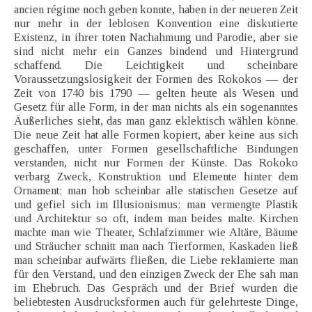
ancien régime noch geben konnte, haben in der neueren Zeit
nur mehr in der leblosen Konvention eine diskutierte
Existenz, in ihrer toten Nachahmung und Parodie, aber sie
sind nicht mehr ein Ganzes bindend und Hintergrund
schaffend. Die Leichtigkeit und scheinbare
Voraussetzungslosigkeit der Formen des Rokokos — der
Zeit von 1740 bis 1790 — gelten heute als Wesen und
Gesetz für alle Form, in der man nichts als ein sogenanntes
Äußerliches sieht, das man ganz eklektisch wählen könne.
Die neue Zeit hat alle Formen kopiert, aber keine aus sich
geschaffen, unter Formen gesellschaftliche Bindungen
verstanden, nicht nur Formen der Künste. Das Rokoko
verbarg Zweck, Konstruktion und Elemente hinter dem
Ornament; man hob scheinbar alle statischen Gesetze auf
und gefiel sich im Illusionismus; man vermengte Plastik
und Architektur so oft, indem man beides malte. Kirchen
machte man wie Theater, Schlafzimmer wie Altäre, Bäume
und Sträucher schnitt man nach Tierformen, Kaskaden ließ
man scheinbar aufwärts fließen, die Liebe reklamierte man
für den Verstand, und den einzigen Zweck der Ehe sah man
im Ehebruch. Das Gespräch und der Brief wurden die
beliebtesten Ausdrucksformen auch für gelehrteste Dinge,