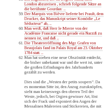
London abzureisen , schrieb folgende Sätze an
die berühmte Gourdan: ...
Der Marquis von Bièvre lieferte bei Prault, dem
Drucker, das Manuskript seiner Komödie „Le
Séducteur“ ab, ...
Man weiß, daß Herr le Mierre von der
Académie Francaise nicht gerade ein Narziß zu
nennen ist, und daß ...
Die Theatereröffnung des Mgr. Grafen von
Beaujolais fand im Palais Royal am 23. Oktober
1784 statt. ...
Man hat soeben eine neue Obszönität entdeckt,
die bisher unbekannt war und die wert ist, unter
die großen Erfindungen des Jahrhunderts
gezählt zu werden.
Dies sind die „Westen der petits soupers“. Da
es momentan Sitte ist, den Anzug zuzuknöpfen,
sieht man keineswegs den oberen Teil der
Weste, jedoch, bei Orgien gewisser Art, löst
sich der Frack und exponiert den Augen der
Messalinen Malereien und Stickereien, die mit