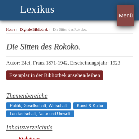
Lexikus
Menü
Home
›
Digitale Bibliothek
›
Die Sitten des Rokoko.
Die Sitten des Rokoko.
Autor: Blei, Franz 1871-1942, Erscheinungsjahr: 1923
Exemplar in der Bibliothek ansehen/leihen
Themenbereiche
Politik, Gesellschaft, Wirtschaft
Kunst & Kultur
Landwirtschaft, Natur und Umwelt
Inhaltsverzeichnis
Einleitung.