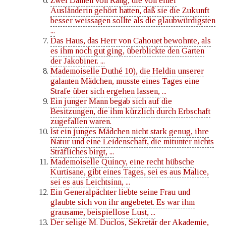
Zwei Damen von Rang, die von einer
Ausländerin gehört hatten, daß sie die Zukunft
besser weissagen sollte als die glaubwürdigsten
...
Das Haus, das Herr von Cahouet bewohnte, als
es ihm noch gut ging, überblickte den Garten
der Jakobiner. ...
Mademoiselle Duthé 10), die Heldin unserer
galanten Mädchen, musste eines Tages eine
Strafe über sich ergehen lassen, ...
Ein junger Mann begab sich auf die
Besitzungen, die ihm kürzlich durch Erbschaft
zugefallen waren.
Ist ein junges Mädchen nicht stark genug, ihre
Natur und eine Leidenschaft, die mitunter nichts
Sträfliches birgt, ...
Mademoiselle Quincy, eine recht hübsche
Kurtisane, gibt eines Tages, sei es aus Malice,
sei es aus Leichtsinn, ...
Ein Generalpächter liebte seine Frau und
glaubte sich von ihr angebetet. Es war ihm
grausame, beispiellose Lust, ...
Der selige M. Duclos, Sekretär der Akademie,