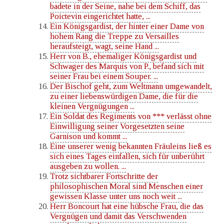
badete in der Seine, nahe bei dem Schiff, das
Poictevin eingerichtet hatte, ...
Ein Königsgardist, der hinter einer Dame von
hohem Rang die Treppe zu Versailles
heraufsteigt, wagt, seine Hand ...
Herr von B., ehemaliger Königsgardist und
Schwager des Marquis von P., befand sich mit
seiner Frau bei einem Souper. ...
Der Bischof geht, zum Weltmann umgewandelt,
zu einer liebenswürdigen Dame, die für die
kleinen Vergnügungen ...
Ein Soldat des Regiments von *** verlässt ohne
Einwilligung seiner Vorgesetzten seine
Garnison und kommt ...
Eine unserer wenig bekannten Fräuleins ließ es
sich eines Tages einfallen, sich für unberührt
ausgeben zu wollen. ...
Trotz sichtbarer Fortschritte der
philosophischen Moral sind Menschen einer
gewissen Klasse unter uns noch weit ...
Herr Boncourt hat eine hübsche Frau, die das
Vergnügen und damit das Verschwenden