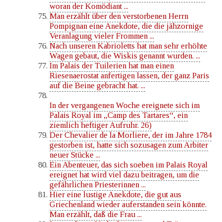
woran der Komödiant ...
Man erzählt über den verstorbenen Herrn
Pompignan eine Anekdote, die die jähzornige
Veranlagung vieler Frommen ...
Nach unseren Kabrioletts hat man sehr erhöhte
Wagen gebaut, die Wiskis genannt wurden. ...
Im Palais der Tuilerien hat man einen
Riesenaerostat anfertigen lassen, der ganz Paris
auf die Beine gebracht hat. ...
In der vergangenen Woche ereignete sich im
Palais Royal im „Camp des Tartares“, ein
ziemlich heftiger Aufruhr. 26)
Der Chevalier de la Morliere, der im Jahre 1784
gestorben ist, hatte sich sozusagen zum Arbiter
neuer Stücke ...
Ein Abenteuer, das sich soeben im Palais Royal
ereignet hat wird viel dazu beitragen, um die
gefährlichen Priesterinnen ...
Hier eine lustige Anekdote, die gut aus
Griechenland wieder auferstanden sein könnte.
Man erzählt, daß die Frau ...