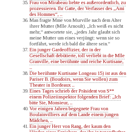
Frau von Mirabeau liebte es außerordentlich, zu
prozessieren. Ihr Gatte, der Verfasser des „Ami
des Hommes“, ...
Man fragte Mme von Murville nach dem Alter
ihrer Mutter (Mlle Arnoult). „Ich weiß es nicht
mehr,“ antwortete sie, „jedes Jahr glaubt sich
meine Mutter um eines verjüngt; wenn sie so
fortfährt, werde ich bald die ältere sein.“
Ein junger Gardeoffizier, der in der
Gesellschaft debütierte, toll verliebt in die Mlle
Granville, eine berühmte und reiche Kurtisane,
...
Die berühmte Kurtisane Longeau 15) ist aus den
Pariser B. (Boudoirs, wenn Sie wollen) zum
Theater in Bordeaux ...
Eines Tages schrieb der Präsident von S**
einem Polizeiinspektor folgenden Brief: „Ich
bitte Sie, Monsieur, ...
Vor einigen Jahren begegnete Frau von
Boulainvilliers auf dem Lande einem jungen
Mädchen, ...
Ein junger Herr von Rang, der kaum den