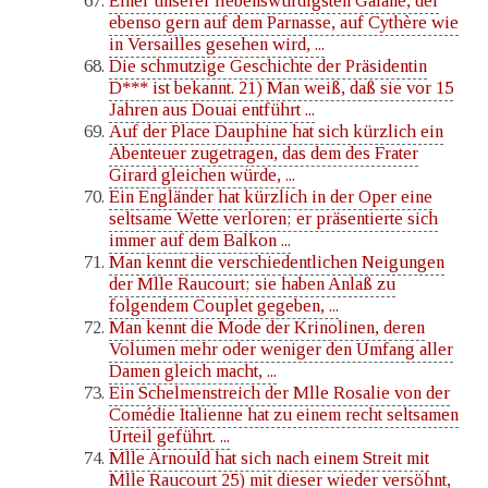
Einer unserer liebenswürdigsten Galane, der
ebenso gern auf dem Parnasse, auf Cythère wie
in Versailles gesehen wird, ...
Die schmutzige Geschichte der Präsidentin
D*** ist bekannt. 21) Man weiß, daß sie vor 15
Jahren aus Douai entführt ...
Auf der Place Dauphine hat sich kürzlich ein
Abenteuer zugetragen, das dem des Frater
Girard gleichen würde, ...
Ein Engländer hat kürzlich in der Oper eine
seltsame Wette verloren; er präsentierte sich
immer auf dem Balkon ...
Man kennt die verschiedentlichen Neigungen
der Mlle Raucourt; sie haben Anlaß zu
folgendem Couplet gegeben, ...
Man kennt die Mode der Krinolinen, deren
Volumen mehr oder weniger den Umfang aller
Damen gleich macht, ...
Ein Schelmenstreich der Mlle Rosalie von der
Comédie Italienne hat zu einem recht seltsamen
Urteil geführt. ...
Mlle Arnould hat sich nach einem Streit mit
Mlle Raucourt 25) mit dieser wieder versöhnt,