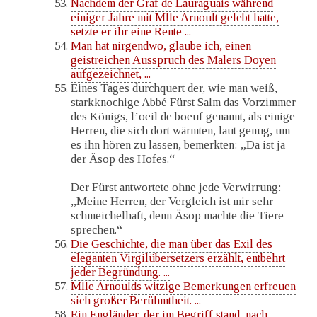
Nachdem der Graf de Lauraguais während
einiger Jahre mit Mlle Arnoult gelebt hatte,
setzte er ihr eine Rente ...
Man hat nirgendwo, glaube ich, einen
geistreichen Ausspruch des Malers Doyen
aufgezeichnet, ...
Eines Tages durchquert der, wie man weiß,
starkknochige Abbé Fürst Salm das Vorzimmer
des Königs, l’oeil de boeuf genannt, als einige
Herren, die sich dort wärmten, laut genug, um
es ihn hören zu lassen, bemerkten: „Da ist ja
der Äsop des Hofes.“
Der Fürst antwortete ohne jede Verwirrung:
„Meine Herren, der Vergleich ist mir sehr
schmeichelhaft, denn Äsop machte die Tiere
sprechen.“
Die Geschichte, die man über das Exil des
eleganten Virgilübersetzers erzählt, entbehrt
jeder Begründung. ...
Mlle Arnoulds witzige Bemerkungen erfreuen
sich großer Berühmtheit. ...
Ein Engländer, der im Begriff stand, nach