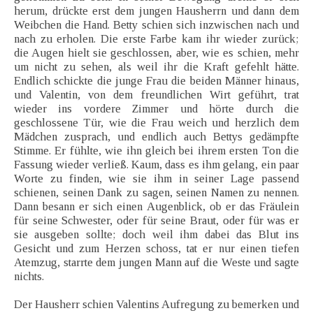
herum, drückte erst dem jungen Hausherrn und dann dem
Weibchen die Hand. Betty schien sich inzwischen nach und
nach zu erholen. Die erste Farbe kam ihr wieder zurück;
die Augen hielt sie geschlossen, aber, wie es schien, mehr
um nicht zu sehen, als weil ihr die Kraft gefehlt hätte.
Endlich schickte die junge Frau die beiden Männer hinaus,
und Valentin, von dem freundlichen Wirt geführt, trat
wieder ins vordere Zimmer und hörte durch die
geschlossene Tür, wie die Frau weich und herzlich dem
Mädchen zusprach, und endlich auch Bettys gedämpfte
Stimme. Er fühlte, wie ihn gleich bei ihrem ersten Ton die
Fassung wieder verließ. Kaum, dass es ihm gelang, ein paar
Worte zu finden, wie sie ihm in seiner Lage passend
schienen, seinen Dank zu sagen, seinen Namen zu nennen.
Dann besann er sich einen Augenblick, ob er das Fräulein
für seine Schwester, oder für seine Braut, oder für was er
sie ausgeben sollte; doch weil ihm dabei das Blut ins
Gesicht und zum Herzen schoss, tat er nur einen tiefen
Atemzug, starrte dem jungen Mann auf die Weste und sagte
nichts.
Der Hausherr schien Valentins Aufregung zu bemerken und