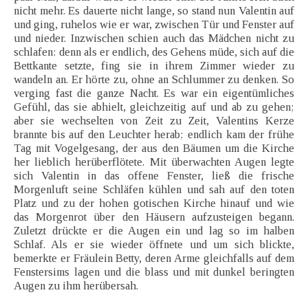
nicht mehr. Es dauerte nicht lange, so stand nun Valentin auf
und ging, ruhelos wie er war, zwischen Tür und Fenster auf
und nieder. Inzwischen schien auch das Mädchen nicht zu
schlafen: denn als er endlich, des Gehens müde, sich auf die
Bettkante setzte, fing sie in ihrem Zimmer wieder zu
wandeln an. Er hörte zu, ohne an Schlummer zu denken. So
verging fast die ganze Nacht. Es war ein eigentümliches
Gefühl, das sie abhielt, gleichzeitig auf und ab zu gehen;
aber sie wechselten von Zeit zu Zeit, Valentins Kerze
brannte bis auf den Leuchter herab; endlich kam der frühe
Tag mit Vogelgesang, der aus den Bäumen um die Kirche
her lieblich herüberflötete. Mit überwachten Augen legte
sich Valentin in das offene Fenster, ließ die frische
Morgenluft seine Schläfen kühlen und sah auf den toten
Platz und zu der hohen gotischen Kirche hinauf und wie
das Morgenrot über den Häusern aufzusteigen begann.
Zuletzt drückte er die Augen ein und lag so im halben
Schlaf. Als er sie wieder öffnete und um sich blickte,
bemerkte er Fräulein Betty, deren Arme gleichfalls auf dem
Fenstersims lagen und die blass und mit dunkel beringten
Augen zu ihm herübersah.