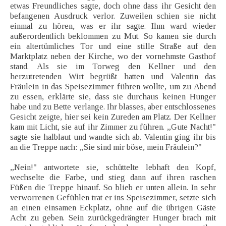
etwas Freundliches sagte, doch ohne dass ihr Gesicht den
befangenen Ausdruck verlor. Zuweilen schien sie nicht
einmal zu hören, was er ihr sagte. Ihm ward wieder
außerordentlich beklommen zu Mut. So kamen sie durch
ein altertümliches Tor und eine stille Straße auf den
Marktplatz neben der Kirche, wo der vornehmste Gasthof
stand. Als sie im Torweg den Kellner und den
herzutretenden Wirt begrüßt hatten und Valentin das
Fräulein in das Speisezimmer führen wollte, um zu Abend
zu essen, erklärte sie, dass sie durchaus keinen Hunger
habe und zu Bette verlange. Ihr blasses, aber entschlossenes
Gesicht zeigte, hier sei kein Zureden am Platz. Der Kellner
kam mit Licht, sie auf ihr Zimmer zu führen. „Gute Nacht!"
sagte sie halblaut und wandte sich ab. Valentin ging ihr bis
an die Treppe nach: „Sie sind mir böse, mein Fräulein?"
„Nein!" antwortete sie, schüttelte lebhaft den Kopf,
wechselte die Farbe, und stieg dann auf ihren raschen
Füßen die Treppe hinauf. So blieb er unten allein. In sehr
verworrenen Gefühlen trat er ins Speisezimmer, setzte sich
an einen einsamen Eckplatz, ohne auf die übrigen Gäste
Acht zu geben. Sein zurückgedrängter Hunger brach mit