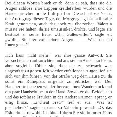
Bei diesen Worten brach er ab, denn er sah, dass sie die
Augen schloss, ihre Lippen kreidefarben wurden und die
Hände unsicher in die Luft griffen. Die schlaflose Nacht,
die Aufregung dieser Tage, der Morgengang hatten ihr alle
Kraft genommen, auch das noch zu überstehen. Valentin
musste sie halten, da sie umzusinken drohte, und legte sie
bestürzt an seine Brust. „Um Gotteswillen", sagte er,
„wollen Sie hier vor meinen Augen — — Was hab' ich
Ihnen getan?"
„Ich kann nicht mehr!" war ihre ganze Antwort. Sie
versuchte sich aufzurichten und aus seinen Armen zu lösen,
aber sogleich fühlte sie, dass sie zu schwach war,
ungestützt zu gehen. Mit wieder zufallenden Augen ließ sie
sich von ihm führen, von der Straße weg dem Hause zu, da
sonst ein Ruheplatz nirgends zu erblicken war. Der
Hausherr trat soeben wieder hervor, einen Wanderstock und
ein paar Handschuhe in der Hand. Sowie er die Beiden sah
und das totblasse Fräulein in des Anderen Armen, sprang er
eilig hinzu. „Linchen! Frau!" rief er aus. „Was ist
geschehen?" sagte er dann zu Valentin gewandt. „O, das
Fräulein ist unwohl! Ich bitte, führen Sie sie in unser Haus