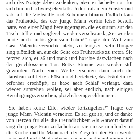
sich das Nötige dabei zudenken; aber er lächelte nur für
sich hin und schwieg ebenfalls. Jeder trat an ein Fenster und
sah auf die Viehställe und Scheunen hinaus. Endlich kam
das Frühstück, das der junge Mann vorhin leise bestellt
hatte, von einer Magd hereingetragen, die es stumm auf den
Tisch stellte und sogleich wieder verschwand. „Sie werden
heute noch nichts genossen haben!" sagte der Wirt zum
Gast, Valentin versuchte nicht, zu leugnen, sein Hunger
sing plötzlich an, auf die Seite des Frühstücks zu treten. Sie
fetzten sich, er aß und trank und horchte dazwischen nach
der geschlossenen Tür. Bettys Stimme war wieder still
geworden. Nach einer Weile erschien dann auch die
Hausfrau auf leisen Füßen und berichtete, das Fräulein sei
offenbar erschöpft, es habe nach Schlaf verlangt, dann
wieder aufstehen wollen, sei aber endlich, nach einigen
Beruhigungsversuchen, plötzlich eingeschlummert.
„Sie haben keine Eile, wieder fortzugehen?" fragte der
junge Mann. Valentin verneinte. Es sei gut so, und er danke
von Herzen für alle die Freundlichkeit. Als Antwort darauf
sing die junge Frau zu lächeln an: sie müsse nun leider in
die Küche und ihr Mann nach der Ziegelei; der Herr werde
es ja wohl nicht übel nehmen, wenn man ihn auf einige Zeit