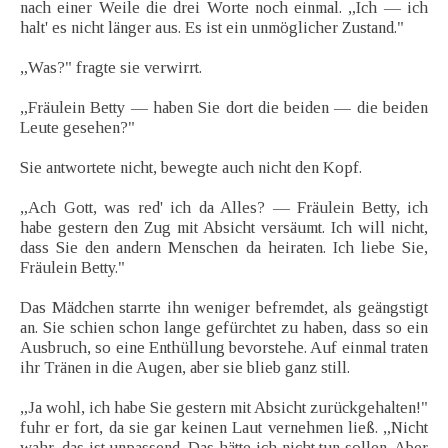
nach einer Weile die drei Worte noch einmal. „Ich — ich
halt' es nicht länger aus. Es ist ein unmöglicher Zustand."
„Was?" fragte sie verwirrt.
„Fräulein Betty — haben Sie dort die beiden — die beiden
Leute gesehen?"
Sie antwortete nicht, bewegte auch nicht den Kopf.
„Ach Gott, was red' ich da Alles? — Fräulein Betty, ich
habe gestern den Zug mit Absicht versäumt. Ich will nicht,
dass Sie den andern Menschen da heiraten. Ich liebe Sie,
Fräulein Betty."
Das Mädchen starrte ihn weniger befremdet, als geängstigt
an. Sie schien schon lange gefürchtet zu haben, dass so ein
Ausbruch, so eine Enthüllung bevorstehe. Auf einmal traten
ihr Tränen in die Augen, aber sie blieb ganz still.
„Ja wohl, ich habe Sie gestern mit Absicht zurückgehalten!"
fuhr er fort, da sie gar keinen Laut vernehmen ließ. „Nicht
wahr, das ist unpassend. Das hätte ich nicht tun sollen. Aber