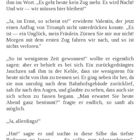
ihm ins Wort. „Es geht heute kein Zug mehr. Es wird Nacht!
Und wir — wir müssen hier bleiben!"
„Ja, im Ernst, so scheint es!" erwiderte Valentin, der jetzt
einen Anflug von Triumph nicht unterdrücken konnte. „Es
ist — ein Unglück, mein Fräulein. Zürnen Sie mir nur nicht!
Morgen mit dem ersten Zug fahren wir nach, und so ist
nichts verloren."
„So ist wenigstens Zeit gewonnen!" wollte er eigentlich
sagen; aber er behielt es bei sich. Ein zurückgedrängtes
Jauchzen saß ihm in der Kehle, dass sie wenigstens für
heute nicht von ihm zu trennen sei. Er ging neben ihr her, da
sie nun unruhig nach dem Bahnhofsgebäude zurücklief,
sah ihr nach den Augen, und glaubte zu sehen, dass auch sie
sich schon zu fassen begann. „Man erwartet Sie heute
Abend ganz bestimmt?" fragte er endlich, so sanft als
möglich.
„Ja, allerdings!"
„Hm!" sagte er und suchte in diese Silbe das tiefste
Bedauern zu legen. — „So sollte man telegraphieren",