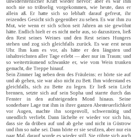
unwiderstehlicher Kraft wieder hervor; aber es war ihm
noch nie so trübselig vorgekommen, wie heute, dass er
allein aß. Er hatte sich so lebhaft darauf gefreut, ihr
reizendes Gesicht sich gegenüber zu sehen. Es war ihm zu
Mut, wie wenn er sich schon seit Jahren an sie gewöhnt
hätte. Endlich hielt er es nicht mehr aus, so dazusitzen, ließ
den Rest seines Weines und den Rest seines Hungers
stehen und zog sich gleichfalls zurück. Es war erst neun
Uhr. Ihm kam es vor, als hätte er den längsten und
inhaltreichsten aller Tage erlebt — aber nur im Traum; und
so weiterträumend schwankte er, wie vom Wein trunken
gemacht, die Treppe hinauf.
Sein Zimmer lag neben dem des Fräuleins; er hörte sie auf
und ab gehen, sie war also nicht zu Bett. Ihm widerstand es
gleichfalls, sich zu Bette zu legen. Er ließ sein Licht
brennen, setzte sich auf sein Sopha und starrte durch das
Fenster in den aufsteigenden Mond hinaus. Seine
sonderbare Lage trat ihm in ihrer ganzen Abenteuerlichkeit
vor Augen, machte ihn sorgenvoll, schwermütig und
unendlich verliebt. Dann lächelte er wieder vor sich hin,
dass sie da drüben auf und ab gehe und nicht in Güstrow
und ihm so nahe sei. Dann hörte er sie seufzen, aber nur ein
paar Mal, darauf wurde es wieder still. Sie rührte sich auch