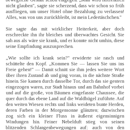
nicht glauben", sagte sie scherzend, dass wir schon so früh
ausfliegen, um unser Hotel ohne Bezahlung zu verlassen!
Alles, was von uns zurückbleibt, ist mein Ledertäschchen."
Sie sagte das mit wirklicher Heiterkeit, aber doch
erschreckte ihn ihr bleiches und überwachtes Gesicht. Sie
sah aus als wäre sie krank, und er konnte nicht umhin, diese
seine Empfindung auszusprechen.
„Wie sollte ich krank sein?" erwiderte sie rasch und
schüttelte den Kopf. „Kommen Sie — lassen Sie uns ins
Freie gehen!" — Damit schnitt sie ihm jedes weitere Wort
über ihren Zustand ab und ging voran, in die nächste Straße
hinein. Sie kamen durch dasselbe Tor, durch das sie gestern
eingezogen waren, zur Stadt hinaus und am Bahnhof vorbei
und auf die große, von Bäumen eingefasste Chaussee, die
quer durch das ebene Land auf die Waldhügel zuführte. Auf
den weiten Wiesen rechts und links weideten bunte Herden,
deren Farben in der Morgensonne glänzten; dazwischen
zog sich ein kleiner Fluss in äußerst eigensinnigen
Windungen hin. Feiner Nebelduft stieg von seinen
blitzenden Schlangenbewegungen auf; auch von den