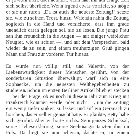
sich selbst überließe. Wenn irgend etwas vorfiele, so möge
er sie nur rufen. „Da ist auch die neueste Zeitung!" setzte
sie, wie zu seinem Trost, hinzu. Walentin nahm die Zeitung
sogleich in die Hand und versicherte, dass ihm grade
unendlich daran gelegen sei, sie zu lesen. Die junge Frau
sah ihm freundlich in die Augen — mit einiger weiblicher
Neugier, wie es schien —, und mit dem Versprechen, bald
wieder da zu sein, und einem treuherzigen Gruß gingen
Mann und Frau zur vorderen Tür hinaus.
Es wurde nun völlig still, und Valentin, von der
Liebenswürdigkeit dieser Menschen gerührt, von der
sonderbaren Situation überwältigt, warf sich in eine
Sophaecke, um die neuesten Weltbegebenheiten zu
studieren. Schon im ersten Berliner Artikel blieb er stecken
— bei der Frage, ob es noch in diesem Jahr zum Krieg mit
Frankreich kommen werde, oder nicht —, um die Zeitung
ein wenig tiefer sinken zu lassen und auf ein Geräusch zu
horchen, das er selber gemacht hatte. Er glaubte, Betty habe
sich gerührt. Aber er hörte nichts. Sein ganzes Schicksal,
seine Liebeserklärung, seine Seelenangst tanzten ihm im
Puls. Da liegt sie nun nebenan, dachte er, in einem