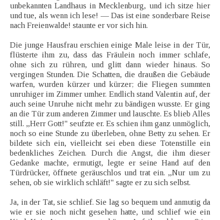
unbekannten Landhaus in Mecklenburg, und ich sitze hier
und tue, als wenn ich lese! — Das ist eine sonderbare Reise
nach Freienwalde! staunte er vor sich hin.
Die junge Hausfrau erschien einige Male leise in der Tür,
flüsterte ihm zu, dass das Fräulein noch immer schlafe,
ohne sich zu rühren, und glitt dann wieder hinaus. So
vergingen Stunden. Die Schatten, die draußen die Gebäude
warfen, wurden kürzer und kürzer; die Fliegen summten
unruhiger im Zimmer umher. Endlich stand Valentin auf, der
auch seine Unruhe nicht mehr zu bändigen wusste. Er ging
an die Tür zum anderen Zimmer und lauschte. Es blieb Alles
still. „Herr Gott!" seufzte er. Es schien ihm ganz unmöglich,
noch so eine Stunde zu überleben, ohne Betty zu sehen. Er
bildete sich ein, vielleicht sei eben diese Totenstille ein
bedenkliches Zeichen. Durch die Angst, die ihm dieser
Gedanke machte, ermutigt, legte er seine Hand auf den
Türdrücker, öffnete geräuschlos und trat ein. „Nur um zu
sehen, ob sie wirklich schläft!" sagte er zu sich selbst.
Ja, in der Tat, sie schlief. Sie lag so bequem und anmutig da
wie er sie noch nicht gesehen hatte, und schlief wie ein