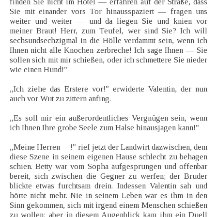
finden Sie nicht im Hotel — erfahren auf der Straße, dass
Sie mit einander vors Tor hinausspaziert — fragen uns
weiter und weiter — und da liegen Sie und knien vor
meiner Braut! Herr, zum Teufel, wer sind Sie? Ich will
sechsundsechzigmal in die Hölle verdammt sein, wenn ich
Ihnen nicht alle Knochen zerbreche! Ich sage Ihnen — Sie
sollen sich mit mir schießen, oder ich schmettere Sie nieder
wie einen Hund!"
„Ich ziehe das Erstere vor!" erwiderte Valentin, der nun
auch vor Wut zu zittern anfing.
„Es soll mir ein außerordentliches Vergnügen sein, wenn
ich Ihnen Ihre grobe Seele zum Halse hinausjagen kann!"
„Meine Herren —!" rief jetzt der Landwirt dazwischen, dem
diese Szene in seinem eigenen Hause schlecht zu behagen
schien. Betty war vom Sopha aufgesprungen und offenbar
bereit, sich zwischen die Gegner zu werfen; der Bruder
blickte etwas furchtsam drein. Indessen Valentin sah und
hörte nicht mehr. Nie in seinem Leben war es ihm in den
Sinn gekommen, sich mit irgend einem Menschen schießen
zu wollen; aber in diesem Augenblick kam ihm ein Duell