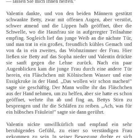
— lassen Sie mich Ihnen helfen."
Valentin dankte, und von den beiden Männern gestützt
schwankte Betty, zwar mit offenen Augen, aber verstört,
schwer atmend und die Lippen halb geöffnet, über die
Schwelle, wo die Hausfrau sie in aufgeregter Teilnahme
empfing. Sogleich lief das junge Weib an die nächste Tür,
und man trat in ein großes, freundlich kühles Gemach und
von da in ein zweites, das Wohnzimmer der Frau. Hier
ließen sie Betty auf das Sopha nieder und Valentin drückte
sie sanft gegen die Lehne zurück. Nach ein paar
Augenblicken kam die junge Frau durch eine andere Tür
herein, ein Fläschchen mit Kölnischem Wasser und eine
Essigkruke in der Hand. „Das wollen wir schon machen!"
sagte sie geschäftig. Der Mann wollte ihr das Fläschchen
aus der Hand nehmen, um zu helfen, aber sie hatte es schon
geöffnet, wehrte ihn ab und fing an, Bettys Stirn zu
besprengen und ihr die Schläfen zu reiben. „Ach, was für
ein hübsches Fräulein!" sagte sie dann gerührt.
Valentin nickte unwillkürlich und empfand ein sehr
beruhigendes Gefühl, zu einer so verständigen Frau
gekommen zu sein. In seiner Bewegung drehte er sich