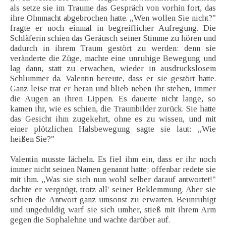
als setze sie im Traume das Gespräch von vorhin fort, das
ihre Ohnmacht abgebrochen hatte. „Wen wollen Sie nicht?"
fragte er noch einmal in begreiflicher Aufregung. Die
Schläferin schien das Geräusch seiner Stimme zu hören und
dadurch in ihrem Traum gestört zu werden: denn sie
veränderte die Züge, machte eine unruhige Bewegung und
lag dann, statt zu erwachen, wieder in ausdruckslosem
Schlummer da. Valentin bereute, dass er sie gestört hatte.
Ganz leise trat er heran und blieb neben ihr stehen, immer
die Augen an ihren Lippen. Es dauerte nicht lange, so
kamen ihr, wie es schien, die Traumbilder zurück. Sie hatte
das Gesicht ihm zugekehrt, ohne es zu wissen, und mit
einer plötzlichen Halsbewegung sagte sie laut: „Wie
heißen Sie?"
Valentin musste lächeln. Es fiel ihm ein, dass er ihr noch
immer nicht seinen Namen genannt hatte; offenbar redete sie
mit ihm. „Was sie sich nun wohl selber darauf antwortet!"
dachte er vergnügt, trotz all' seiner Beklemmung. Aber sie
schien die Antwort ganz umsonst zu erwarten. Beunruhigt
und ungeduldig warf sie sich umher, stieß mit ihrem Arm
gegen die Sophalehne und wachte darüber auf.