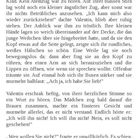
Kind. Kein Atemzug war zu hören. Auf ihrer blassen Stirn
lag wohl noch ein kleiner ängstlicher Zug, aber sonst war
ihr nichts Betrübliches anzusehen. „Ich kann mich also
wieder zurückziehen!" dachte Valentin, blieb aber ruhig
stehen. Der Anblick war ihm zu tröstlich. Ihre kleinen
Hände lagen so weich übereinander auf der Decke, die das
junge Weibchen über sie hingebreitet hatte, und da sie den
Kopf etwas auf die Seite gelegt, zeigte sich ihr rundliches,
weißes Hälschen so schön. Eine Weile lag sie noch
bewegungslos da; dann aber fing sie an den Kopf zu
rühren, den einen Arm an sich heranzuziehen und die
Lippen zu öffnen, wie wenn sie sprechen wollte. Offenbar
träumte sie. Auf einmal hob sich ihr Busen stärker und sie
murmelte halblaut: „Ach ja, ich habe Sie lieb!"
Valentin erschrak heftig, von ihrer herzlichen Stimme so
ein Wort zu hören. Das Mädchen zog bald darauf die
Brauen zusammen, machte ein finsteres Gesicht und
murmelte allerlei, das er nicht verstand. Endlich hörte er:
„Ich will ihn nicht! Ich will ihn nicht! Nein, es soll nicht
geschehen!"
„Wen wollen Sie nicht?" fragte er unwillkürlich. Es schien,