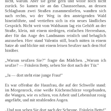
nicht, warum. Aber sie gehe gern und wolle noch nicht
zurück. So kamen sie an das Chausseehaus, an dessen
Schlagbaum zwei Straßen zusammenliefen, wandten sich
nach rechts, wo der Weg in den ansteigenden Wald
hineinführte, und vertieften sich in ein neues ländliches
Gespräch. Nicht weit vom Waldsaum lag ein Gehöft an der
Straße, klein, mit einem niedrigen, einfachen Herrenhaus,
aber für das Auge des Landmanns reinlich und behaglich
anzusehen. Hier stand Valentin still, brach mitten in einem
Satze ab und blickte mit einem leisen Seufzer nach dem Hof
hinüber.
„Warum seufzen Sie?" fragte das Mädchen. „Warum ich
seufze? — Fräulein Betty, sehen Sie dort nach der Tür."
„Ja — dort steht eine junge Frau!"
Es war offenbar die Hausfrau, die auf der Schwelle stand;
im Morgenrock, eine weiße Küchenschürze vorgebunden,
die Wangen, wie es schien, von Arbeit und Lebenslust rosig
angefärbt, und mit strahlenden Augen.
„Und nun sehen Sie dort nach der Scheune, Fräulein Betty!"