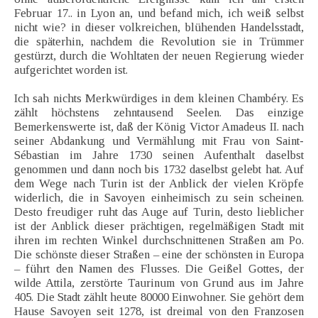
Februar 17.. in Lyon an, und befand mich, ich weiß selbst
nicht wie? in dieser volkreichen, blühenden Handelsstadt,
die späterhin, nachdem die Revolution sie in Trümmer
gestürzt, durch die Wohltaten der neuen Regierung wieder
aufgerichtet worden ist.
Ich sah nichts Merkwürdiges in dem kleinen Chambéry. Es
zählt höchstens zehntausend Seelen. Das einzige
Bemerkenswerte ist, daß der König Victor Amadeus II. nach
seiner Abdankung und Vermählung mit Frau von Saint-
Sébastian im Jahre 1730 seinen Aufenthalt daselbst
genommen und dann noch bis 1732 daselbst gelebt hat. Auf
dem Wege nach Turin ist der Anblick der vielen Kröpfe
widerlich, die in Savoyen einheimisch zu sein scheinen.
Desto freudiger ruht das Auge auf Turin, desto lieblicher
ist der Anblick dieser prächtigen, regelmäßigen Stadt mit
ihren im rechten Winkel durchschnittenen Straßen am Po.
Die schönste dieser Straßen – eine der schönsten in Europa
– führt den Namen des Flusses. Die Geißel Gottes, der
wilde Attila, zerstörte Taurinum von Grund aus im Jahre
405. Die Stadt zählt heute 80000 Einwohner. Sie gehört dem
Hause Savoyen seit 1278, ist dreimal von den Franzosen