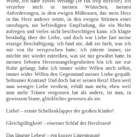
Worte, ich habe zuviel verlangt (Je fus trop difficile). Ich
verzehre mich in meinen Wünschen, meinen
Anforderungen, in dem ewigen Mißtrauen, das mein Herz
in das Herz anderer setzte, in den ewigen Stürmen einer
unruhigen, nie befriedigten Empfindung, die ein Nichts
aufregen und vieles nicht beschwichtigen kann; ich klagte
beständig über die Liebe, und doch war Liebe fast meine
einzige Beschäftigung; ich fand nie, daß sie hielt, was ich
mir von ihr versprochen hatte; ich zitterte immer, sie
möchte mir wieder entreißen, was sie mir gewährt hatte. In
meinen liebsten Herzensangelegenheiten bin ich nie zur
Ruhe gelangt, habe ich immer wider Willen mich selbst,
immer wider Willen den Gegenstand meiner Liebe gequält.
Seltsamer Kontrast! Und doch hat er seinen Reiz! Eben weil
man weniger Liebe verdient, erhält man mehr, eben weil
man mehr Tränen vergossen hat als andere, ist man, in
gewissem Sinne, glücklicher gewesen als sie.
Liebe! – ernste Schellenklapper der großen Kinder!
Gleichgültigkeit! – eiserner Schlaf der Herzlosen!
Das längste Leben! – ein kurzer Lügentraum!