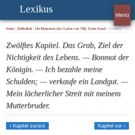
Lexikus
Menü
Home
›
Bibliothek
›
Die Memoiren des Grafen von Tilly. Erster Band
› Zwölftes
Kapitel. Das Grab, Ziel der Nichtigkeit des Lebens. — Bonmot der Königin. — Ich
bezahle meine Schulden; — verkaufe ein Landgut. — Mein lächerlicher Streit mit
Zwölftes Kapitel. Das Grab, Ziel der
meinem Mutterbruder.
Nichtigkeit des Lebens. — Bonmot der
Königin. — Ich bezahle meine
Schulden; — verkaufe ein Landgut. —
Mein lächerlicher Streit mit meinem
Mutterbruder.
‹ Kapitel zurück
Kapitel vor ›