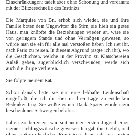
Einschränkungen; tadelt aber ohne Schonung und verdammt
mit der Blitzesschnelle des Instinkts.
Die Marquise von Br... erhob sich wieder, sie und ihre
Familie boten dem Ungewitter die Stirn, sie hielt ein gutes
Haus, man knüpfte die Beziehungen wieder an, wäre sie
von geringem Stande und ohne Vermögen gewesen, so
würde man sie ein für alle mal verstoßen haben. Ich riet ihr,
nach Paris zu reisen. In diesem Abgrund (sagte ich ihr), wo
die Geschichten, welche in der Provinz zu Klatschereien
Anlaß geben, augenblicklich verschwinden, werde sich
auch die ihrige verlieren.
Sie folgte meinem Rat.
Schon damals hatte sie mir eine lebhafte Leidenschaft
eingeflößt, die ich ihr aber in ihrer Lage zu entdecken
Bedenken trug. Sie wußte es mir Dank. Später wurde mein
bescheidenes Schweigen belohnt.
Italien zu bereisen, war seit meiner ersten Jugend einer
meiner Lieblingswünsche gewesen. Ich gab ihm Gehör, und
ohne außerordentliche Ereignisse kam ich am ersten