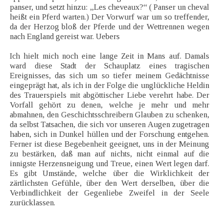
panser, und setzt hinzu: „Les cheveaux?“ ( Panser un cheval
heißt ein Pferd warten.) Der Vorwurf war um so treffender,
da der Herzog bloß der Pferde und der Wettrennen wegen
nach England gereist war. Uebers
Ich hielt mich noch eine lange Zeit in Mans auf. Damals
ward diese Stadt der Schauplatz eines tragischen
Ereignisses, das sich um so tiefer meinem Gedächtnisse
eingeprägt hat, als ich in der Folge die unglückliche Heldin
des Trauerspiels mit abgöttischer Liebe verehrt habe. Der
Vorfall gehört zu denen, welche je mehr und mehr
abmahnen, den Geschichtsschreibern Glauben zu schenken,
da selbst Tatsachen, die sich vor unseren Augen zugetragen
haben, sich in Dunkel hüllen und der Forschung entgehen.
Ferner ist diese Begebenheit geeignet, uns in der Meinung
zu bestärken, daß man auf nichts, nicht einmal auf die
innigste Herzensneigung und Treue, einen Wert legen darf.
Es gibt Umstände, welche über die Wirklichkeit der
zärtlichsten Gefühle, über den Wert derselben, über die
Verbindlichkeit der Gegenliebe Zweifel in der Seele
zurücklassen.