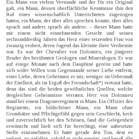
Ein Mann von vielem Verstande und der für ein Original
galt, ein Mann, dessen oberflächliche Kenntnisse ihm den
Ruf eines wissenschaftlich Unterrichteten zugezogen
hatten, ein Mann, der über alles sprechen konnte, über alles
sprach und anders sprach als andere; – dieser Mann hatte
mit einem nicht einnehmenden Gesicht und seinen
sechsunddreißig Jahren das Herz einer reizenden Frau von
zwanzig erobert, deren Jugend das kleinste ihrer Verdienste
war. Es war der Chevalier von Dolomieu, ein jüngerer
Bruder des berühmten Geologen und Mineralogen. Er war
auf einige Monate nach dem Dauphiné gereist und hatte
sich wider Willen vom Gegenstande seiner Liebe entfernt,
einer Liebe, deren Geheimnis er mir, weniger im Uebermaß
der Eitelkeit, als im Erguß der Freundschaft*) vertraut hatte,
denn das sind die beiden gewöhnlichen Quellen, welche
dergleichen Geheimnisse verraten. Herr von Dolomieu
stand bei einem Dragonerregiment in Mans. Ein Offizier des
Regiments, ein bildschöner Mann, ein Mann ohne
Grundsätze und Pflichtgefühl gegen sein Geschlecht, keck
und zuversichtlich bei den Schönen, fand die Gelegenheit
erwünscht und hielt sich für berechtigt, eine unbesetzte
Stelle einzunehmen. Er hatte gerade den Ton, dem es
gelingt, zu gefallen, sobald er nicht empört, und besaß alle