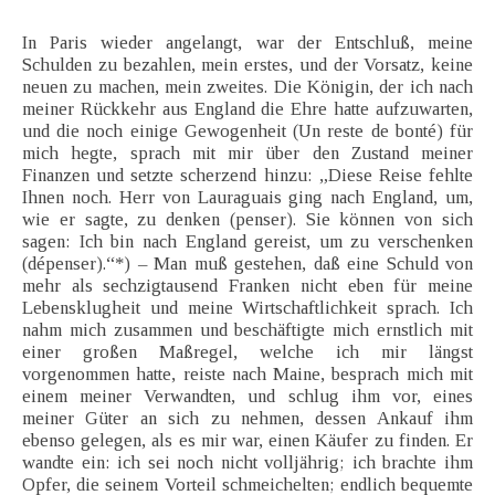
In Paris wieder angelangt, war der Entschluß, meine
Schulden zu bezahlen, mein erstes, und der Vorsatz, keine
neuen zu machen, mein zweites. Die Königin, der ich nach
meiner Rückkehr aus England die Ehre hatte aufzuwarten,
und die noch einige Gewogenheit (Un reste de bonté) für
mich hegte, sprach mit mir über den Zustand meiner
Finanzen und setzte scherzend hinzu: „Diese Reise fehlte
Ihnen noch. Herr von Lauraguais ging nach England, um,
wie er sagte, zu denken (penser). Sie können von sich
sagen: Ich bin nach England gereist, um zu verschenken
(dépenser).“*) – Man muß gestehen, daß eine Schuld von
mehr als sechzigtausend Franken nicht eben für meine
Lebensklugheit und meine Wirtschaftlichkeit sprach. Ich
nahm mich zusammen und beschäftigte mich ernstlich mit
einer großen Maßregel, welche ich mir längst
vorgenommen hatte, reiste nach Maine, besprach mich mit
einem meiner Verwandten, und schlug ihm vor, eines
meiner Güter an sich zu nehmen, dessen Ankauf ihm
ebenso gelegen, als es mir war, einen Käufer zu finden. Er
wandte ein: ich sei noch nicht volljährig; ich brachte ihm
Opfer, die seinem Vorteil schmeichelten; endlich bequemte