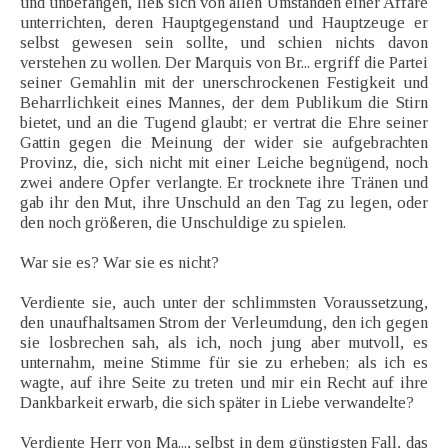
und unbefangen, ließ sich von allen Umständen einer Affäre
unterrichten, deren Hauptgegenstand und Hauptzeuge er
selbst gewesen sein sollte, und schien nichts davon
verstehen zu wollen. Der Marquis von Br... ergriff die Partei
seiner Gemahlin mit der unerschrockenen Festigkeit und
Beharrlichkeit eines Mannes, der dem Publikum die Stirn
bietet, und an die Tugend glaubt; er vertrat die Ehre seiner
Gattin gegen die Meinung der wider sie aufgebrachten
Provinz, die, sich nicht mit einer Leiche begnügend, noch
zwei andere Opfer verlangte. Er trocknete ihre Tränen und
gab ihr den Mut, ihre Unschuld an den Tag zu legen, oder
den noch größeren, die Unschuldige zu spielen.
War sie es? War sie es nicht?
Verdiente sie, auch unter der schlimmsten Voraussetzung,
den unaufhaltsamen Strom der Verleumdung, den ich gegen
sie losbrechen sah, als ich, noch jung aber mutvoll, es
unternahm, meine Stimme für sie zu erheben; als ich es
wagte, auf ihre Seite zu treten und mir ein Recht auf ihre
Dankbarkeit erwarb, die sich später in Liebe verwandelte?
Verdiente Herr von Ma..., selbst in dem günstigsten Fall, das