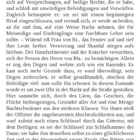
sich auf Versprechungen, auf heilige Rechte, die er habe,
und schloß mit unwürdigen Beleidigungen und Vorwürfen.
Zugleich behauptete er: sie sei mit einem begünstigten
Rival eingeschlossen, und vermaß sich, er werde an beiden,
an ihr und ihm, auf eine Weise Rache nehmen, die für
Meineidige und Eindringlinge eine furchtbare Lehre sein
sollte. – Wütend riß Frau von Br... das Fenster auf und rief
ihre Leute herbei. Verwirrung und Skandal stiegen aufs
höchste. Der Haushofmeister und der Kutscher versuchten,
sich der Person des Herrn von Ma... zu bemächtigen. Allein
er zog den Degen und wehrte sich wie ein Rasender. Es
kam noch mehr Gesinde dazu, er ward überwältigt, sein
Degen zerbrochen, er selbst gemißhandelt, obschon die
Beleidigte rief: man solle ihn schonen. In diesem Zustande
wurde er um zwei Uhr in der Nacht auf die Straße gestoßen.
Hier sammelte sich, durch den Lärm, das Geschrei, die
Flüche herbeigezogen, Gesindel aller Art und eine Menge
Nachtschwärmer aus den niederen Klassen. Vor ihnen stieß
der Offizier die ungeheuersten Abscheulichkeiten aus, und
warf zuletzt noch einen Schlüssel durch das Gittertor, mit
dem Beifügen: es sei der Schlüssel zur Schlafkammer der
Dame; sie habe ihm denselben selbst zu einer glücklicheren
Zeit und in der Abwesenheit seines Rivals (des Ritters von