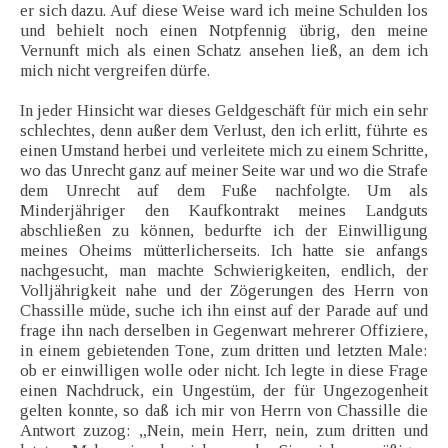
er sich dazu. Auf diese Weise ward ich meine Schulden los
und behielt noch einen Notpfennig übrig, den meine
Vernunft mich als einen Schatz ansehen ließ, an dem ich
mich nicht vergreifen dürfe.
In jeder Hinsicht war dieses Geldgeschäft für mich ein sehr
schlechtes, denn außer dem Verlust, den ich erlitt, führte es
einen Umstand herbei und verleitete mich zu einem Schritte,
wo das Unrecht ganz auf meiner Seite war und wo die Strafe
dem Unrecht auf dem Fuße nachfolgte. Um als
Minderjähriger den Kaufkontrakt meines Landguts
abschließen zu können, bedurfte ich der Einwilligung
meines Oheims mütterlicherseits. Ich hatte sie anfangs
nachgesucht, man machte Schwierigkeiten, endlich, der
Volljährigkeit nahe und der Zögerungen des Herrn von
Chassille müde, suche ich ihn einst auf der Parade auf und
frage ihn nach derselben in Gegenwart mehrerer Offiziere,
in einem gebietenden Tone, zum dritten und letzten Male:
ob er einwilligen wolle oder nicht. Ich legte in diese Frage
einen Nachdruck, ein Ungestüm, der für Ungezogenheit
gelten konnte, so daß ich mir von Herrn von Chassille die
Antwort zuzog: „Nein, mein Herr, nein, zum dritten und