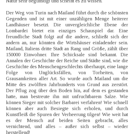
Natur sehr begünstigt und scheint es zu wissen.
Der Weg von Turin nach Mailand führt durch die schönsten
Gegenden und ist mit einer unzähligen Menge heiterer
Landhäuser besetzt. Die unvergleichliche Ebene der
Lombardei bietet ein einziges Schauspiel dar. Eine
freundliche Stadt folgt auf die andere, schließt sich der
andern an, nur könnten die Wirtshäuser einladender sein.
Mailand, Italiens dritte Stadt an Rang und Größe, zählt über
150000 Einwohner. Ihre Schicksale sind bekannt. Die
Annalen der Geschichte der Reiche und Städte sind, wie die
Geschichte des Menschengeschlechts überhaupt, eine lange
Folge von Unglücksfällen, von Torheiten, von
Grausamkeiten aller Art. So wurde auch Mailand um die
Mitte des zwölften Jahrhunderts von Grund aus zerstört.
Der Pflug zog über den Boden hin, auf dem es gestanden
hatte, man bestreute ihn mit unfruchtbarem Salze. Wie
können Sieger mit solcher Barbarei verfahren! Wie schnell
können aber auch Besiegte sich erholen, und durch
Kunstfleiß die Spuren der Verheerung tilgen! Wie weit hat
es der Mensch auf beiden Seiten gebracht, alles
vernichtend, und alles – außer sich selbst – wieder
herstellend!