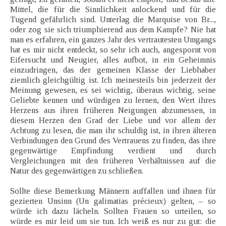
Mittel, die für die Sinnlichkeit anlockend und für die
Tugend gefährlich sind. Unterlag die Marquise von Br...,
oder zog sie sich triumphierend aus dem Kampfe? Nie hat
man es erfahren, ein ganzes Jahr des vertrautesten Umgangs
hat es mir nicht entdeckt, so sehr ich auch, angespornt von
Eifersucht und Neugier, alles aufbot, in ein Geheimnis
einzudringen, das der gemeinen Klasse der Liebhaber
ziemlich gleichgültig ist. Ich meinesteils bin jederzeit der
Meinung gewesen, es sei wichtig, überaus wichtig, seine
Geliebte kennen und würdigen zu lernen, den Wert ihres
Herzens aus ihren früheren Neigungen abzumessen, in
diesem Herzen den Grad der Liebe und vor allem der
Achtung zu lesen, die man ihr schuldig ist, in ihren älteren
Verbindungen den Grund des Vertrauens zu finden, das ihre
gegenwärtige Empfindung verdient und durch
Vergleichungen mit den früheren Verhältnissen auf die
Natur des gegenwärtigen zu schließen.
Sollte diese Bemerkung Männern auffallen und ihnen für
gezierten Unsinn (Un galimatias précieux) gelten, – so
würde ich dazu lächeln. Sollten Frauen so urteilen, so
würde es mir leid um sie tun. Ich weiß es nur zu gut: die