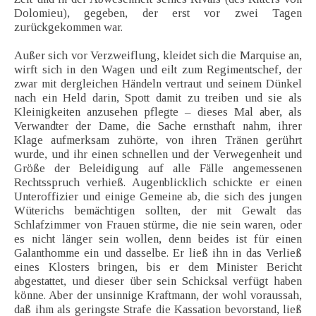
Dolomieu), gegeben, der erst vor zwei Tagen
zurückgekommen war.
Außer sich vor Verzweiflung, kleidet sich die Marquise an,
wirft sich in den Wagen und eilt zum Regimentschef, der
zwar mit dergleichen Händeln vertraut und seinem Dünkel
nach ein Held darin, Spott damit zu treiben und sie als
Kleinigkeiten anzusehen pflegte – dieses Mal aber, als
Verwandter der Dame, die Sache ernsthaft nahm, ihrer
Klage aufmerksam zuhörte, von ihren Tränen gerührt
wurde, und ihr einen schnellen und der Verwegenheit und
Größe der Beleidigung auf alle Fälle angemessenen
Rechtsspruch verhieß. Augenblicklich schickte er einen
Unteroffizier und einige Gemeine ab, die sich des jungen
Wüterichs bemächtigen sollten, der mit Gewalt das
Schlafzimmer von Frauen stürme, die nie sein waren, oder
es nicht länger sein wollen, denn beides ist für einen
Galanthomme ein und dasselbe. Er ließ ihn in das Verließ
eines Klosters bringen, bis er dem Minister Bericht
abgestattet, und dieser über sein Schicksal verfügt haben
könne. Aber der unsinnige Kraftmann, der wohl voraussah,
daß ihm als geringste Strafe die Kassation bevorstand, ließ