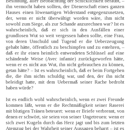
Besinnung, aller Beobachtung der Schicklichkeit beraubt, –
ihn vermocht haben sollten, der Dienerschaft eines ganzen
Hauses einen löwenartigen Widerstand entgegenzusetzen,
der, wenn er nicht überwältigt worden wäre, ihm nicht
sowohl zum Siege, als zur Schande anzurechnen war? Ist es
wahrscheinlich, daß er sich in den Ausfällen einer
grundlosen Wut so weit vergessen haben sollte, eine Frau,
von deren Unschuld und Tugend er die Ueberzeugung
gehabt hätte, öffentlich zu beschimpfen und zu entehren, –
daß er ihr einen heimlich entwendeten Schlüssel auf eine
schändende Weise (Avec infamie) zurückgeworfen hätte,
wenn er es nicht aus Wut, ihn nicht gebrauchen zu können,
getan hätte? – Ist es wahrscheinlich, daß er beim Fortgehen
die, die ihm nichts schuldig war, und den, der ihn nicht
beleidigt hatte, mit dem Uebermaß seiner Rache bedroht
haben würde?
Ist es endlich wohl wahrscheinlich, wenn er zwei Freunde
kommen läßt, wenn er die Rechtmäßigkeit seiner Raserei
mit blutigen Tränen beteuert; wenn er Briefe verbrennt, von
denen er schwört, sie seien von seiner Ungetreuen; wenn er
sich zwei Kugeln durch das Herz jagt und bis zum letzten
Atemzug bei der Wahrheit seiner Aussagen beharrt – ist es