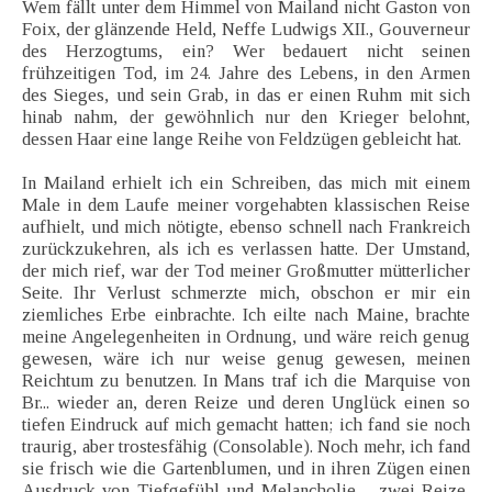
Wem fällt unter dem Himmel von Mailand nicht Gaston von
Foix, der glänzende Held, Neffe Ludwigs XII., Gouverneur
des Herzogtums, ein? Wer bedauert nicht seinen
frühzeitigen Tod, im 24. Jahre des Lebens, in den Armen
des Sieges, und sein Grab, in das er einen Ruhm mit sich
hinab nahm, der gewöhnlich nur den Krieger belohnt,
dessen Haar eine lange Reihe von Feldzügen gebleicht hat.
In Mailand erhielt ich ein Schreiben, das mich mit einem
Male in dem Laufe meiner vorgehabten klassischen Reise
aufhielt, und mich nötigte, ebenso schnell nach Frankreich
zurückzukehren, als ich es verlassen hatte. Der Umstand,
der mich rief, war der Tod meiner Großmutter mütterlicher
Seite. Ihr Verlust schmerzte mich, obschon er mir ein
ziemliches Erbe einbrachte. Ich eilte nach Maine, brachte
meine Angelegenheiten in Ordnung, und wäre reich genug
gewesen, wäre ich nur weise genug gewesen, meinen
Reichtum zu benutzen. In Mans traf ich die Marquise von
Br... wieder an, deren Reize und deren Unglück einen so
tiefen Eindruck auf mich gemacht hatten; ich fand sie noch
traurig, aber trostesfähig (Consolable). Noch mehr, ich fand
sie frisch wie die Gartenblumen, und in ihren Zügen einen
Ausdruck von Tiefgefühl und Melancholie – zwei Reize,