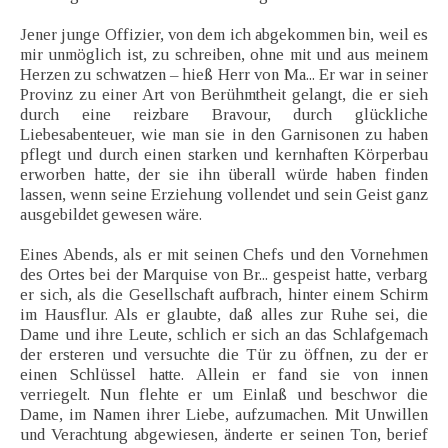
Jener junge Offizier, von dem ich abgekommen bin, weil es
mir unmöglich ist, zu schreiben, ohne mit und aus meinem
Herzen zu schwatzen – hieß Herr von Ma... Er war in seiner
Provinz zu einer Art von Berühmtheit gelangt, die er sieh
durch eine reizbare Bravour, durch glückliche
Liebesabenteuer, wie man sie in den Garnisonen zu haben
pflegt und durch einen starken und kernhaften Körperbau
erworben hatte, der sie ihn überall würde haben finden
lassen, wenn seine Erziehung vollendet und sein Geist ganz
ausgebildet gewesen wäre.
Eines Abends, als er mit seinen Chefs und den Vornehmen
des Ortes bei der Marquise von Br... gespeist hatte, verbarg
er sich, als die Gesellschaft aufbrach, hinter einem Schirm
im Hausflur. Als er glaubte, daß alles zur Ruhe sei, die
Dame und ihre Leute, schlich er sich an das Schlafgemach
der ersteren und versuchte die Tür zu öffnen, zu der er
einen Schlüssel hatte. Allein er fand sie von innen
verriegelt. Nun flehte er um Einlaß und beschwor die
Dame, im Namen ihrer Liebe, aufzumachen. Mit Unwillen
und Verachtung abgewiesen, änderte er seinen Ton, berief