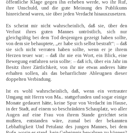
öffentliche Klage gegen ihn erheben werde, wo ihr Ruf,
ihre Unschuld, und die gute Meinung des Publikums
hinreichend waren, sie über jeden Verdacht hinauszusetzen.
Es scheint mir nicht wahrscheinlich, daß sie, über den
Verlust ihres guten Mannes untröstlich, sich nur
gleichgültig bei dem Tod desjenigen gezeigt haben sollte,
von dem sie behauptete, „er habe sich selbst bestraft“; – daß
sie sich nicht verraten haben sollte, wenn er je ihrem
Herzen teuer war; – daß ihr nie ein Wort, ein Blick, eine
Bewegung entfahren sein sollte; – daß ich, über ein Jahr im
Besitz ihrer Zärtlichkeit, von ihr nie etwas anderes hätte
erhalten sollen, als das beharrlichste Ableugnen dieser
doppelten Verbindung.
Ist es wohl wahrscheinlich, daß, wenn ein vertrauter
Umgang mit Herrn von Ma... stattgefunden und sogar einige
Monate gedauert hätte, keine Spur von Verdacht im Hause,
in der Stadt, auf einem so beschränkten Schauplatz, wo aller
Augen auf eine Frau von ihrem Stande gerichtet sein
mußten, entstanden wäre, zumal bei der bekannten
Lebhaftigkeit Und Petulanz des jungen Mannes, bei dem
Rufe, worin er stand, kein Geheimnis bewahren zu können?