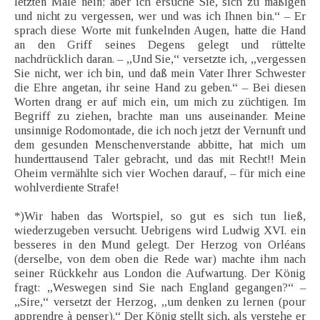
letzten Male nein; aber ich ersuche Sie, sich zu mäßigen
und nicht zu vergessen, wer und was ich Ihnen bin.“ – Er
sprach diese Worte mit funkelnden Augen, hatte die Hand
an den Griff seines Degens gelegt und rüttelte
nachdrücklich daran. – „Und Sie,“ versetzte ich, „vergessen
Sie nicht, wer ich bin, und daß mein Vater Ihrer Schwester
die Ehre angetan, ihr seine Hand zu geben.“ – Bei diesen
Worten drang er auf mich ein, um mich zu züchtigen. Im
Begriff zu ziehen, brachte man uns auseinander. Meine
unsinnige Rodomontade, die ich noch jetzt der Vernunft und
dem gesunden Menschenverstande abbitte, hat mich um
hunderttausend Taler gebracht, und das mit Recht!! Mein
Oheim vermählte sich vier Wochen darauf, – für mich eine
wohlverdiente Strafe!
*)Wir haben das Wortspiel, so gut es sich tun ließ,
wiederzugeben versucht. Uebrigens wird Ludwig XVI. ein
besseres in den Mund gelegt. Der Herzog von Orléans
(derselbe, von dem oben die Rede war) machte ihm nach
seiner Rückkehr aus London die Aufwartung. Der König
fragt: „Weswegen sind Sie nach England gegangen?“ –
„Sire,“ versetzt der Herzog, „um denken zu lernen (pour
apprendre à penser).“ Der König stellt sich, als verstehe er