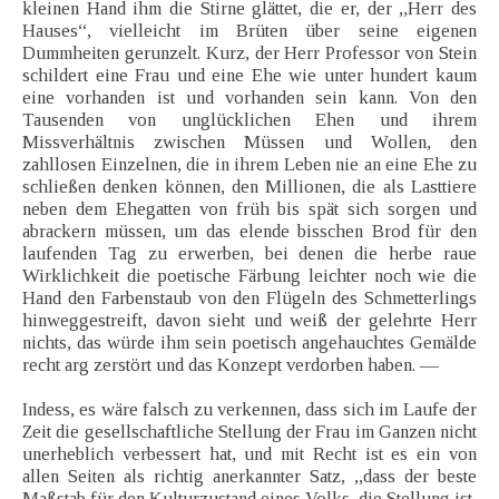
kleinen Hand ihm die Stirne glättet, die er, der ,,Herr des
Hauses“, vielleicht im Brüten über seine eigenen
Dummheiten gerunzelt. Kurz, der Herr Professor von Stein
schildert eine Frau und eine Ehe wie unter hundert kaum
eine vorhanden ist und vorhanden sein kann. Von den
Tausenden von unglücklichen Ehen und ihrem
Missverhältnis zwischen Müssen und Wollen, den
zahllosen Einzelnen, die in ihrem Leben nie an eine Ehe zu
schließen denken können, den Millionen, die als Lasttiere
neben dem Ehegatten von früh bis spät sich sorgen und
abrackern müssen, um das elende bisschen Brod für den
laufenden Tag zu erwerben, bei denen die herbe raue
Wirklichkeit die poetische Färbung leichter noch wie die
Hand den Farbenstaub von den Flügeln des Schmetterlings
hinweggestreift, davon sieht und weiß der gelehrte Herr
nichts, das würde ihm sein poetisch angehauchtes Gemälde
recht arg zerstört und das Konzept verdorben haben. —
Indess, es wäre falsch zu verkennen, dass sich im Laufe der
Zeit die gesellschaftliche Stellung der Frau im Ganzen nicht
unerheblich verbessert hat, und mit Recht ist es ein von
allen Seiten als richtig anerkannter Satz, ,,dass der beste
Maßstab für den Kulturzustand eines Volks, die Stellung ist,