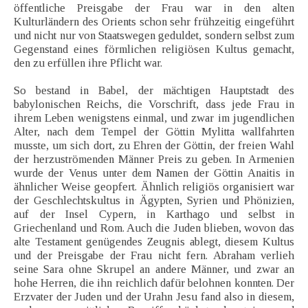
öffentliche Preisgabe der Frau war in den alten
Kulturländern des Orients schon sehr frühzeitig eingeführt
und nicht nur von Staatswegen geduldet, sondern selbst zum
Gegenstand eines förmlichen religiösen Kultus gemacht,
den zu erfüllen ihre Pflicht war.
So bestand in Babel, der mächtigen Hauptstadt des
babylonischen Reichs, die Vorschrift, dass jede Frau in
ihrem Leben wenigstens einmal, und zwar im jugendlichen
Alter, nach dem Tempel der Göttin Mylitta wallfahrten
musste, um sich dort, zu Ehren der Göttin, der freien Wahl
der herzuströmenden Männer Preis zu geben. In Armenien
wurde der Venus unter dem Namen der Göttin Anaitis in
ähnlicher Weise geopfert. Ähnlich religiös organisiert war
der Geschlechtskultus in Ägypten, Syrien und Phönizien,
auf der Insel Cypern, in Karthago und selbst in
Griechenland und Rom. Auch die Juden blieben, wovon das
alte Testament genügendes Zeugnis ablegt, diesem Kultus
und der Preisgabe der Frau nicht fern. Abraham verlieh
seine Sara ohne Skrupel an andere Männer, und zwar an
hohe Herren, die ihn reichlich dafür belohnen konnten. Der
Erzvater der Juden und der Urahn Jesu fand also in diesem,