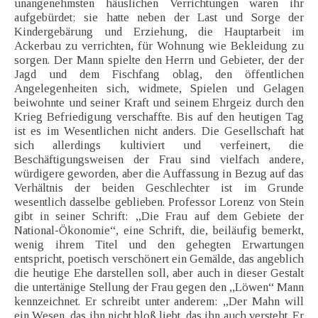
unangenehmsten häuslichen Verrichtungen waren ihr
aufgebürdet; sie hatte neben der Last und Sorge der
Kindergebärung und Erziehung, die Hauptarbeit im
Ackerbau zu verrichten, für Wohnung wie Bekleidung zu
sorgen. Der Mann spielte den Herrn und Gebieter, der der
Jagd und dem Fischfang oblag, den öffentlichen
Angelegenheiten sich, widmete, Spielen und Gelagen
beiwohnte und seiner Kraft und seinem Ehrgeiz durch den
Krieg Befriedigung verschaffte. Bis auf den heutigen Tag
ist es im Wesentlichen nicht anders. Die Gesellschaft hat
sich allerdings kultiviert und verfeinert, die
Beschäftigungsweisen der Frau sind vielfach andere,
würdigere geworden, aber die Auffassung in Bezug auf das
Verhältnis der beiden Geschlechter ist im Grunde
wesentlich dasselbe geblieben. Professor Lorenz von Stein
gibt in seiner Schrift: „Die Frau auf dem Gebiete der
National-Ökonomie“, eine Schrift, die, beiläufig bemerkt,
wenig ihrem Titel und den gehegten Erwartungen
entspricht, poetisch verschönert ein Gemälde, das angeblich
die heutige Ehe darstellen soll, aber auch in dieser Gestalt
die untertänige Stellung der Frau gegen den ,,Löwen“ Mann
kennzeichnet. Er schreibt unter anderem: „Der Mahn will
ein Wesen, das ihn nicht bloß liebt, das ihn auch versteht. Er