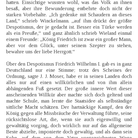
hatten. Einsichtige wussten wohl, was das Volk an ihnen
besaß, aber ihre Bewunderung entbehrte doch nicht der
starken Vorbehalte. „Ich gedenke mit Schaudern an dieses
Land,“ schrieb Winckelmann. ,,auf ihm drückt der größte
Despotismus, der je gedacht ist. Besser ein Türke werden
als ein Preuße,“ und ganz ähnlich schrieb Wieland einmal
einem Freunde: „König Friedrich ist zwar ein großer Mann,
aber vor dem Glück, unter seinem Szepter zu stehen,
bewahre uns der liebe Herrgott.“
Über den Despotismus Friedrich Wilhelms I. gab es in ganz
Deutschland nur eine Stimme; trotz des Scheines der
Ordnung, sagte J. J. Moser, habe er in seinen Landen doch
alles nur auf einen willkürlichen und von ihm allein
abhängenden Fuß gesetzt. Der große innere Wert dieser
anscheinenden Willkür aber machte sich doch geltend und
machte Schule, man lernte die Staatsidee als selbständige
sittliche Macht schätzen. Der hartnäckige Kampf, den der
König gegen alle Missbräuche der Verwaltung führte, seine
rücksichtslose Art, die, wenn sie auch eigenwillig und
gewalttätig vorging, doch wirklich nur auf das allgemeine
Beste abzielte, imponierte doch gewaltig, und als dann sein
Sohn, auf dem von dem Vater vorgezeichneten Wege