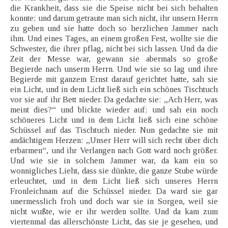
die Krankheit, dass sie die Speise nicht bei sich behalten
konnte; und darum getraute man sich nicht, ihr unsern Herrn
zu geben und sie hatte doch so herzlichen Jammer nach
ihm. Und eines Tages, an einem großen Fest, wollte sie die
Schwester, die ihrer pflag, nicht bei sich lassen. Und da die
Zeit der Messe war, gewann sie abermals so große
Begierde nach unserm Herrn. Und wie sie so lag und ihre
Begierde mit ganzem Ernst darauf gerichtet hatte, sah sie
ein Licht, und in dem Licht ließ sich ein schönes Tischtuch
vor sie auf ihr Bett nieder. Da gedachte sie: „Ach Herr, was
meint dies?“ und blickte wieder auf; und sah ein noch
schöneres Licht und in dem Licht ließ sich eine schöne
Schüssel auf das Tischtuch nieder. Nun gedachte sie mit
andächtigem Herzen: „Unser Herr will sich recht über dich
erbarmen“, und ihr Verlangen nach Gott ward noch größer.
Und wie sie in solchem Jammer war, da kam ein so
wonnigliches Lieht, dass sie dünkte, die ganze Stube würde
erleuchtet, und in dem Licht ließ sich unseres Herrn
Fronleichnam auf die Schüssel nieder. Da ward sie gar
unermesslich froh und doch war sie in Sorgen, weil sie
nicht wußte, wie er ihr werden sollte. Und da kam zum
viertenmal das allerschönste Licht, das sie je gesehen, und