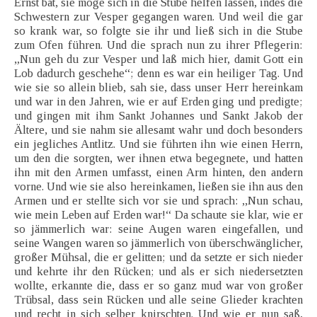
Ernst bat, sie möge sich in die Stube helfen lassen, indes die
Schwestern zur Vesper gegangen waren. Und weil die gar
so krank war, so folgte sie ihr und ließ sich in die Stube
zum Ofen führen. Und die sprach nun zu ihrer Pflegerin:
„Nun geh du zur Vesper und laß mich hier, damit Gott ein
Lob dadurch geschehe“; denn es war ein heiliger Tag. Und
wie sie so allein blieb, sah sie, dass unser Herr hereinkam
und war in den Jahren, wie er auf Erden ging und predigte;
und gingen mit ihm Sankt Johannes und Sankt Jakob der
Ältere, und sie nahm sie allesamt wahr und doch besonders
ein jegliches Antlitz. Und sie führten ihn wie einen Herrn,
um den die sorgten, wer ihnen etwa begegnete, und hatten
ihn mit den Armen umfasst, einen Arm hinten, den andern
vorne. Und wie sie also hereinkamen, ließen sie ihn aus den
Armen und er stellte sich vor sie und sprach: ,,Nun schau,
wie mein Leben auf Erden war!“ Da schaute sie klar, wie er
so jämmerlich war: seine Augen waren eingefallen, und
seine Wangen waren so jämmerlich von überschwänglicher,
großer Mühsal, die er gelitten; und da setzte er sich nieder
und kehrte ihr den Rücken; und als er sich niedersetzten
wollte, erkannte die, dass er so ganz mud war von großer
Trübsal, dass sein Rücken und alle seine Glieder krachten
und recht in sich selber knirschten. Und wie er nun saß,