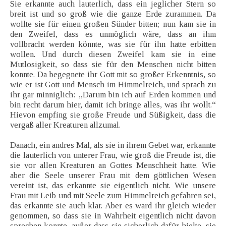
Sie erkannte auch lauterlich, dass ein jeglicher Stern so
breit ist und so groß wie die ganze Erde zurammen. Da
wollte sie für einen großen Sünder bitten; nun kam sie in
den Zweifel, dass es unmöglich wäre, dass an ihm
vollbracht werden könnte, was sie für ihn hatte erbitten
wollen. Und durch diesen Zweifel kam sie in eine
Mutlosigkeit, so dass sie für den Menschen nicht bitten
konnte. Da begegnete ihr Gott mit so großer Erkenntnis, so
wie er ist Gott und Mensch im Himmelreich, und sprach zu
ihr gar minniglich: „Darum bin ich auf Erden kommen und
bin recht darum hier, damit ich bringe alles, was ihr wollt.“
Hievon empfing sie große Freude und Süßigkeit, dass die
vergaß aller Kreaturen allzumal.
Danach, ein andres Mal, als sie in ihrem Gebet war, erkannte
die lauterlich von unterer Frau, wie groß die Freude ist, die
sie vor allen Kreaturen an Gottes Menschheit hatte. Wie
aber die Seele unserer Frau mit dem göttlichen Wesen
vereint ist, das erkannte sie eigentlich nicht. Wie unsere
Frau mit Leib und mit Seele zum Himmelreich gefahren sei,
das erkannte sie auch klar. Aber es ward ihr gleich wieder
genommen, so dass sie in Wahrheit eigentlich nicht davon
sprechen konnte, außer dass sie sicherlich dafür hielte, sie