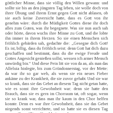
göttlicher Minne, dass sie völlig den Willen gewann: und
sollte sie bis an den jüngsten Tag leben, sie wolle doch von
ihrer Übung und ihrem Ernst gegen Gott nicht ablasen, ob
sie auch keine Zuversicht hatte, dass es Gott von ihr
genehm wäre; durch die Müdigkeit Gottes diene ihr doch
alles zum Guten, was ihr begegnete. Was sie nun auch sah
oder hörte, davon wuchs ihre Minne zu Gott, und die lobte
ihn immer in ihrem Herzen. So sie einen Menschen sich
fröhlich gebärden sah, gedachte die: „Gesegne dich Gott!
Es ist, billig, dass du fröhlich seist; denn Gott hat dich dazu
geschaffen und bestimmt, dass du die ewige Freude und
Gottes Angesicht genießen sollst, wessen ich armer Mensch
unwürdig bin.“ Und diese Pein litt sie von da an, als man das
Alleluia hinlegte, bis zum Gründonnerstag, vor der Mette;
da war ihr so gar weh, als wenn sie ein neues Fieber
ankäme zu der Krankheit, die sie zuvor gehabt. Und sie war
so krank, dass sie das Gebet an diesem Tag nicht getan hatte,
wie es sonst ihre Gewohnheit war; denn sie hatte den
Brauch, dass sie es gern im Chorraum tat, oft sogar, wenn
sie so krank war, dass man ihr kaum in den Chor helfen
konnte. Denn es war ihre Gewohnheit, dass sie das Gebet
nirgends sonst verrichtete, und so hatte sie es diesen Tag