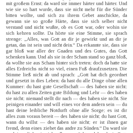
mit großem Ernst; da ward sie immer härter und härter. Und
wie sie so hart wurde, dass sie nicht mehr für die Sünder
bitten wollte, und sich zu ihrem Gebet anschickte, da
gewann sie so große Härte, dass sie sich selber nicht
verstand und nicht wußte, ob es Gott war, oder wohin sie
sich kehren sollte. Da hörte sie eine Stimme, sie sprach
strenge: „Alles, was Gott an dir je gewirkt und an dir je
getan, das ist sein und nicht dein.“ Da erkannte sie, dass sie
gar bloß war aller der Gnaden und des Gutes, das Gott
schenken kann. Und als sie in der Scham stand so ganz bloß,
da wollte sie aus Scham hinter sich treten; doch da hatte sie
alles Erdreichs nicht so viel, einen Fuß draufzusetzen. Die
Stimme ließ nicht ab und sprach: „Gott hat dich geordnet
und gesetzt in dies Leben; da hast du alle Dinge ohne allen
Kummer: du hast gute Gesellschaft — des haben sie nicht;
du hast zu allen Zeiten gute Bildung und Lehr — des haben
sie nicht; niemand stellt dir nach — des haben sie nicht. Sie
peinigen einander und will eines vor dem andern sein — du
hast deine leibliche Notdurft ohne alle Sorge; es ist dir
alles zum voraus bereit — des haben sie nicht; du hast Gott,
wann du willst — des haben sie nicht; er ist ihnen gar
fremd, denn eines ziehet das andre zu Sünden.“ Da ward sie