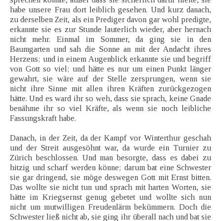
habe unsere Frau dort leiblich gesehen. Und kurz danach,
zu derselben Zeit, als ein Prediger davon gar wohl predigte,
erkannte sie es zur Stunde lauterlich wieder, aber hernach
nicht mehr. Einmal im Sommer, da ging sie in den
Baumgarten und sah die Sonne an mit der Andacht ihres
Herzens; und in einem Augenblick erkannte sie und begriff
von Gott so viel; und hätte es nur um einen Punkt länger
gewahrt, sie wäre auf der Stelle zersprungen, wenn sie
nicht ihre Sinne mit allen ihren Kräften zurückgezogen
hätte. Und es ward ihr so weh, dass sie sprach, keine Gnade
benähme ihr so viel Kräfte, als wenn sie noch leibliche
Fassungskraft habe.
Danach, in der Zeit, da der Kampf vor Winterthur geschah
und der Streit ausgesöhnt war, da wurde ein Turnier zu
Zürich beschlossen. Und man besorgte, dass es dabei zu
hitzig und scharf werden könne; darum bat eine Schwester
sie gar dringend, sie möge deswegen Gott mit Ernst bitten.
Das wollte sie nicht tun und sprach mit harten Worten, sie
hätte im Kriegsernst genug gebetet und wollte sich nun
nicht um mutwilligen Freudenlärm bekümmern. Doch die
Schwester ließ nicht ab, sie ging ihr überall nach und bat sie