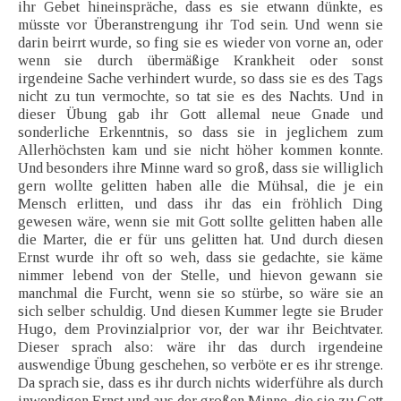
ihr Gebet hineinspräche, dass es sie etwann dünkte, es
müsste vor Überanstrengung ihr Tod sein. Und wenn sie
darin beirrt wurde, so fing sie es wieder von vorne an, oder
wenn sie durch übermäßige Krankheit oder sonst
irgendeine Sache verhindert wurde, so dass sie es des Tags
nicht zu tun vermochte, so tat sie es des Nachts. Und in
dieser Übung gab ihr Gott allemal neue Gnade und
sonderliche Erkenntnis, so dass sie in jeglichem zum
Allerhöchsten kam und sie nicht höher kommen konnte.
Und besonders ihre Minne ward so groß, dass sie williglich
gern wollte gelitten haben alle die Mühsal, die je ein
Mensch erlitten, und dass ihr das ein fröhlich Ding
gewesen wäre, wenn sie mit Gott sollte gelitten haben alle
die Marter, die er für uns gelitten hat. Und durch diesen
Ernst wurde ihr oft so weh, dass sie gedachte, sie käme
nimmer lebend von der Stelle, und hievon gewann sie
manchmal die Furcht, wenn sie so stürbe, so wäre sie an
sich selber schuldig. Und diesen Kummer legte sie Bruder
Hugo, dem Provinzialprior vor, der war ihr Beichtvater.
Dieser sprach also: wäre ihr das durch irgendeine
auswendige Übung geschehen, so verböte er es ihr strenge.
Da sprach sie, dass es ihr durch nichts widerführe als durch
inwendigen Ernst und aus der großen Minne, die sie zu Gott