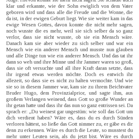
klar und erkannte, wie der Sohn ewiglich von dem Vater
geboren wird und dass alle die Freude und die Wonne, die
da ist, in der ewigen Geburt liegt. Wie sie weiter kam in das
ewige Wesen Gottes, davon konnte die nicht mehr sagen,
noch wusste die es mehr, weil sie sich selber da so ganz
verlor, dass sie nicht wusste, ob sie ein Mensch wäre.
Danach kam sie aber wieder zu sich selber und war ein
Mensch wie ein anderer Mensch und musste nun glauben
und alle Dinge tun wie ein anderer Mensch. Und das tat ihr
dann so weh und ihre Minne und ihr Jammer waren so groß,
dass sie oft versuchte und all ihre Kraft daran setzte, dass
ihr irgend etwas werden möchte. Doch es entwich ihr
allezeit, so dass sie es nicht zu halten vermochte. Und wie
sie so in diesem Jammer war, kam sie zu ihrem Beichtvater
Bruder Hugo, dem Provinzialprior, und sagte ihm, aus
großem Verlangen weinend, dass Gott so große Wunder an
ihr getan hatte und dass ihr das nun so ganz entrissen sei. Da
sprach er: „Du weinest gar ungestüm; wie soll das Gott um
dich verdient haben? Wäre es, dass du es durch Sünden
verloren hättest, so ließe das Gott nimmer zu, er gäbe es dir
denn zu erkennen. Wäre es durch die Leute, so musstest du
mehr unter Leuten sein, als du jetzt bist. Wäre es durch