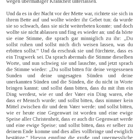
wegen übermäßiger Krankheit unterlassen.
Und da es in der Nacht vor der Mette war, richtete sie sich in
ihrem Bette auf und wollte wieder ihr Gebet tun; da wurde
sie so schwach, dass sie nicht weiterbeten konnte; und doch
wollte sie nicht ablassen und fing es wieder an; und da hörte
sie eine Stimme, die sprach gar minniglich zu ihr: „Du
sollst ruhen und sollst mich dich weisen lassen, was du
erbitten sollst.“ Und da erschrak sie und fürchtete, dass es
ein Trugwerk sei. Da sprach abermals die Stimme dieselben
Worte, und nun schwieg sie und lauschte, und jetzt sprach
die Stimme wieder: „Du sollst bitten für deine vergessenen
Sunden und deine ungesagten Sünden und deine
unerkannten Sünden und die Sünden, die du nicht in Worte
bringen kannst; und sollst dann bitten, dass du mit ihm ein
Ding werdest, wie er und der Vater ein Ding waren, ehe
dass er Mensch wurde; und sollst bitten, dass nimmer kein
Mittel zwischen dir und dem Vater werde; und sollst bitten,
wie er heute eine Gegenwart ist worden und eine ewige
Speise aller Christenheit, dass er auch dir Gegenwart werde
und eine ewige Speise; und sollst bitten, dass er selber zu
deinem Ende komme und dies alles vollbringe und ewiglich
bestätige.“ Hievon empfing die große und unermessliche