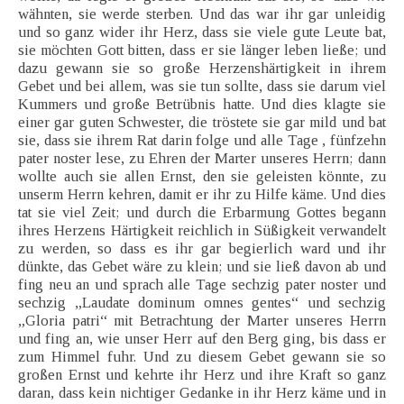
wähnten, sie werde sterben. Und das war ihr gar unleidig
und so ganz wider ihr Herz, dass sie viele gute Leute bat,
sie möchten Gott bitten, dass er sie länger leben ließe; und
dazu gewann sie so große Herzenshärtigkeit in ihrem
Gebet und bei allem, was sie tun sollte, dass sie darum viel
Kummers und große Betrübnis hatte. Und dies klagte sie
einer gar guten Schwester, die tröstete sie gar mild und bat
sie, dass sie ihrem Rat darin folge und alle Tage , fünfzehn
pater noster lese, zu Ehren der Marter unseres Herrn; dann
wollte auch sie allen Ernst, den sie geleisten könnte, zu
unserm Herrn kehren, damit er ihr zu Hilfe käme. Und dies
tat sie viel Zeit; und durch die Erbarmung Gottes begann
ihres Herzens Härtigkeit reichlich in Süßigkeit verwandelt
zu werden, so dass es ihr gar begierlich ward und ihr
dünkte, das Gebet wäre zu klein; und sie ließ davon ab und
fing neu an und sprach alle Tage sechzig pater noster und
sechzig „Laudate dominum omnes gentes“ und sechzig
„Gloria patri“ mit Betrachtung der Marter unseres Herrn
und fing an, wie unser Herr auf den Berg ging, bis dass er
zum Himmel fuhr. Und zu diesem Gebet gewann sie so
großen Ernst und kehrte ihr Herz und ihre Kraft so ganz
daran, dass kein nichtiger Gedanke in ihr Herz käme und in