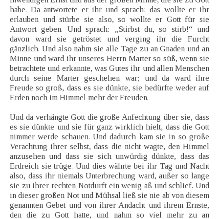
habe. Da antwortete er ihr und sprach: das wollte er ihr
erlauben und stürbe sie also, so wollte er Gott für sie
Antwort geben. Und sprach: „Stirbst du, so stirb!“ und
davon ward sie getröstet und verging ihr die Furcht
gänzlich. Und also nahm sie alle Tage zu an Gnaden und an
Minne und ward ihr unseres Herrn Marter so süß, wenn sie
betrachtete und erkannte, was Gutes ihr und allen Menschen
durch seine Marter geschehen war; und da ward ihre
Freude so groß, dass es sie dünkte, sie bedürfte weder auf
Erden noch im Himmel mehr der Freuden.
Und da verhängte Gott die große Anfechtung über sie, dass
es sie dünkte und sie für ganz wirklich hielt, dass die Gott
nimmer werde schauen. Und dadurch kam sie in so große
Verachtung ihrer selbst, dass die nicht wagte, den Himmel
anzusehen und dass sie sich unwürdig dünkte, dass das
Erdreich sie trüge. Und dies währte bei ihr Tag und Nacht
also, dass ihr niemals Unterbrechung ward, außer so lange
sie zu ihrer rechten Notdurft ein wenig aß und schlief. Und
in dieser großen Not und Mühsal ließ sie nie ab von diesem
genannten Gebet und von ihrer Andacht und ihrem Ernste,
den die zu Gott hatte, und nahm so viel mehr zu an