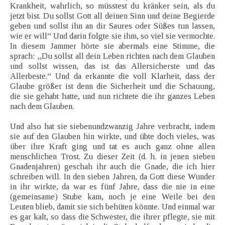
Krankheit, wahrlich, so müsstest du kränker sein, als du
jetzt bist. Du sollst Gott all deinen Sinn und deine Begierde
geben und sollst ihn an dir Saures oder Süßes tun lassen,
wie er will“ Und darin folgte sie ihm, so viel sie vermochte.
In diesem Jammer hörte sie abermals eine Stimme, die
sprach: ,,Du sollst all dein Leben richten nach dem Glauben
und sollst wissen, das ist das Allersicherste und das
Allerbeste.“ Und da erkannte die voll Klarheit, dass der
Glaube größer ist denn die Sicherheit und die Schauung,
die sie gehabt hatte, und nun richtete die ihr ganzes Leben
nach dem Glauben.
Und also hat sie siebenundzwanzig Jahre verbracht, indem
sie auf den Glauben hin wirkte, und übte doch vieles, was
über ihre Kraft ging und tat es auch ganz ohne allen
menschlichen Trost. Zu dieser Zeit (d. h. in jenen sieben
Gnadenjahren) geschah ihr auch die Gnade, die ich hier
schreiben will. In den sieben Jahren, da Gott diese Wunder
in ihr wirkte, da war es fünf Jahre, dass die nie in eine
(gemeinsame) Stube kam, noch je eine Weile bei den
Leuten blieb, damit sie sich behüten könnte. Und einmal war
es gar kalt, so dass die Schwester, die ihrer pflegte, sie mit