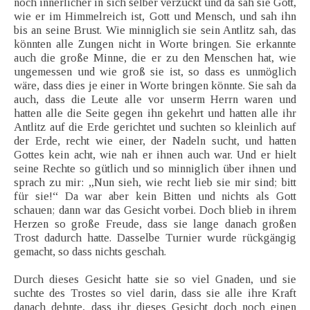
noch innerlicher in sich selber verzückt und da sah sie Gott,
wie er im Himmelreich ist, Gott und Mensch, und sah ihn
bis an seine Brust. Wie minniglich sie sein Antlitz sah, das
könnten alle Zungen nicht in Worte bringen. Sie erkannte
auch die große Minne, die er zu den Menschen hat, wie
ungemessen und wie groß sie ist, so dass es unmöglich
wäre, dass dies je einer in Worte bringen könnte. Sie sah da
auch, dass die Leute alle vor unserm Herrn waren und
hatten alle die Seite gegen ihn gekehrt und hatten alle ihr
Antlitz auf die Erde gerichtet und suchten so kleinlich auf
der Erde, recht wie einer, der Nadeln sucht, und hatten
Gottes kein acht, wie nah er ihnen auch war. Und er hielt
seine Rechte so gütlich und so minniglich über ihnen und
sprach zu mir: „Nun sieh, wie recht lieb sie mir sind; bitt
für sie!“ Da war aber kein Bitten und nichts als Gott
schauen; dann war das Gesicht vorbei. Doch blieb in ihrem
Herzen so große Freude, dass sie lange danach großen
Trost dadurch hatte. Dasselbe Turnier wurde rückgängig
gemacht, so dass nichts geschah.
Durch dieses Gesicht hatte sie so viel Gnaden, und sie
suchte des Trostes so viel darin, dass sie alle ihre Kraft
danach dehnte, dass ihr dieses Gesicht doch noch einen