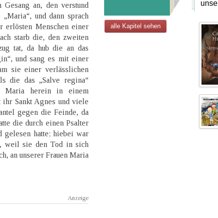
unse
n Gesang an, den verstund
ß „Maria“, und dann sprach
er erlösten Menschen einer
alle Kapitel sehen
ach starb die, den zweiten
zug tat, da hub die an das
in“, und sang es mit einer
am sie einer verlässlichen
ls die das „Salve regina“
e Maria herein in einem
 ihr Sankt Agnes und viele
antel gegen die Feinde, da
tte die durch einen Psalter
 gelesen hatte; hiebei war
, weil sie den Tod in sich
ach, an unserer Frauen Maria