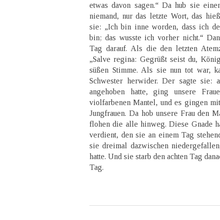
etwas davon sagen.“ Da hub sie eine
niemand, nur das letzte Wort, das hie
sie: „Ich bin inne worden, dass ich d
bin; das wusste ich vorher nicht.“ Dan
Tag darauf. Als die den letzten Atem
„Salve regina: Gegrüßt seist du, König
süßen Stimme. Als sie nun tot war, k
Schwester herwider. Der sagte sie: a
angehoben hatte, ging unsere Frau
violfarbenen Mantel, und es gingen mit
Jungfrauen. Da hob unsere Frau den M
flohen die alle hinweg. Diese Gnade ha
verdient, den sie an einem Tag stehend
sie dreimal dazwischen niedergefallen
hatte. Und sie starb den achten Tag dan
Tag.