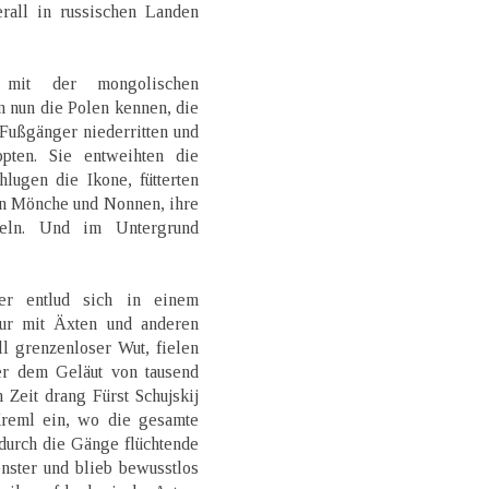
erall in russischen Landen
 mit der mongolischen
n nun die Polen kennen, die
 Fußgänger niederritten und
pten. Sie entweihten die
lugen die Ikone, fütterten
en Mönche und Nonnen, ihre
deln. Und im Untergrund
r entlud sich in einem
ur mit Äxten und anderen
ll grenzenloser Wut, fielen
r dem Geläut von tausend
 Zeit drang Fürst Schujskij
Kreml ein, wo die gesamte
urch die Gänge flüchtende
nster und blieb bewusstlos