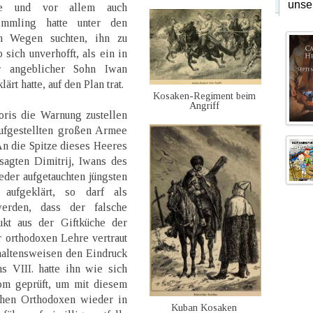
unse
te und vor allem auch
kömmling hatte unter den
ch Wegen suchten, ihn zu
sich unverhofft, als ein in
er angeblicher Sohn Iwan
rt hatte, auf den Plan trat.
Kosaken-Regiment beim
Angriff
oris die Warnung zustellen
aufgestellten großen Armee
An die Spitze dieses Heeres
sagten Dimitrij, Iwans des
der aufgetauchten jüngsten
aufgeklärt, so darf als
erden, dass der falsche
dukt aus der Giftküche der
r orthodoxen Lehre vertraut
haltensweisen den Eindruck
s VIII. hatte ihn wie sich
om geprüft, um mit diesem
schen Orthodoxen wieder in
Kuban Kosaken