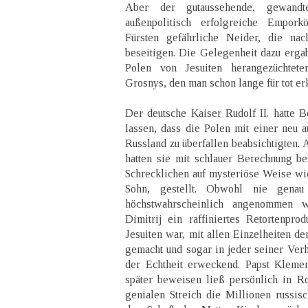
Aber der gutaussehende, gewand
außenpolitisch erfolgreiche Empor
Fürsten gefährliche Neider, die na
beseitigen. Die Gelegenheit dazu ergab 
Polen von Jesuiten herangezüchtet
Grosnys, den man schon lange für tot erklä
Der deutsche Kaiser Rudolf II. hatte B
lassen, dass die Polen mit einer neu 
Russland zu überfallen beabsichtigten. 
hatten sie mit schlauer Berechnung be
Schrecklichen auf mysteriöse Weise wie
Sohn, gestellt. Obwohl nie genau 
höchstwahrscheinlich angenommen w
Dimitrij ein raffiniertes Retortenpro
Jesuiten war, mit allen Einzelheiten de
gemacht und sogar in jeder seiner Ver
der Echtheit erweckend. Papst Klemen
später beweisen ließ persönlich in R
genialen Streich die Millionen russi