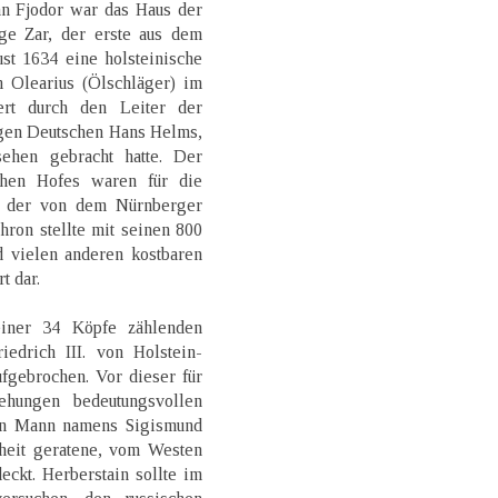
n Fjodor war das Haus der
ge Zar, der erste aus dem
t 1634 eine holsteinische
 Olearius (Ölschläger) im
ert durch den Leiter der
igen Deutschen Hans Helms,
hen gebracht hatte. Der
chen Hofes waren für die
n der von dem Nürnberger
ron stellte mit seinen 800
d vielen anderen kostbaren
t dar.
iner 34 Köpfe zählenden
iedrich III. von Holstein-
fgebrochen. Vor dieser für
ehungen bedeutungsvollen
ein Mann namens Sigismund
nheit geratene, vom Westen
eckt. Herberstain sollte im