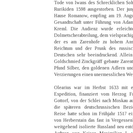
Tode von Iwans des Schrecklichen Soh
Rurikiden 1598 ausgestorben. Der jun
Hause Romanow, empfing am 19. Augus
Gesandtschaft unter Führung von Adam
Kreml. Die Audienz wurde erleicht
Dolmetscherabteilung, dem vielsprach
der es am Zarenhofe zu hohem Anse
Reichtum und der Prunk des russis
Deutschen sehr beeindruckend. Allei
Goldschmied Zinckgräff gebaute Zarenth
Pfund Silber, den goldenen Adlern un
Verzierungen einen unermesslichen Wer
Olearius war im Herbst 1633 mit e
Expedition, finanziert vom Herzog Fr
Gottorf, von der Schlei nach Moskau au
die späteren deutschrussischen Bezi
Reise hatte schon im Frühjahr 1517 
von Herberstain das fast in Vergesse
weitgehend isolierte Russland neu entd