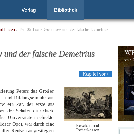
Verlag
Bibliothek
nd bauen
› Teil 06: Boris Godunow und der falsche Demetrius
w und der falsche Demetrius
Kapitel vor ›
ntierung Peters des Großen
 und Bildungseinfuhr aus
ow ein Zar, der erste aus
et, der Schulen einrichtete
e Universitäten schickte.
ioser Oper, war durch eine
Kosaken und
Tscherkessen
aller Reußen aufgestiegen.