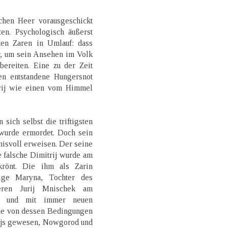
hen Heer vorausgeschickt
ten. Psychologisch äußerst
den Zaren in Umlauf: dass
r, um sein Ansehen im Volk
bereiten. Eine zu der Zeit
en entstandene Hungersnot
trij wie einen vom Himmel
ich selbst die triftigsten
wurde ermordet. Doch sein
gnisvoll erweisen. Der seine
 falsche Dimitrij wurde am
rönt. Die ihm als Zarin
lige Maryna, Tochter des
neren Jurij Mnischek am
ln und mit immer neuen
ine von dessen Bedingungen
rijs gewesen, Nowgorod und