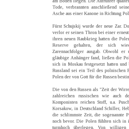
am Boden liegen. Die Aufrührer quälten
Tode, verbrannten anschließend sein
Asche aus einer Kanone in Richtung Pol
Fürst Schujskij wurde der neue Zar. Do
verlor er seinen Thron bei einer erneut
ihren neuen Raubkrieg hatten die Polen
Reserve gehalten, der sich wie
Zarennachfolger ausgab. Obwohl er 
gläubige Anhänger fand, ließen die Pol
sich in Moskau festgesetzt hatten und 
Russland sei ein Teil des polnischen
Polen der von Gott für die Russen besti
Die von den Russen als "Zeit der Wirre
zahlreichen russischen wie auch d
Komponisten reichen Stoff, u.a. Pusc
Korsakow, in Deutschland Schiller, He
die schlimmste Zeit, die sogenannte P
noch bevor. Die Polen fühlten sich in
turmhoch überlegen. Von willigen 