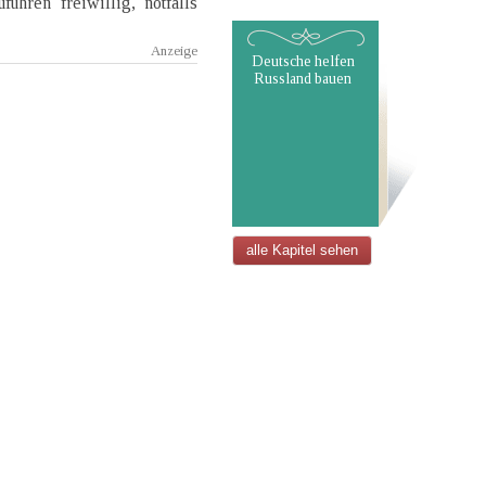
ühren freiwillig, notfalls
Deutsche helfen
Russland bauen
alle Kapitel sehen