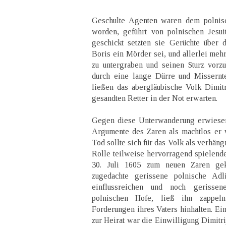
Geschulte Agenten waren dem polnisc
worden, geführt von polnischen Jesui
geschickt setzten sie Gerüchte über 
Boris ein Mörder sei, und allerlei meh
zu untergraben und seinen Sturz vorzu
durch eine lange Dürre und Missernt
ließen das abergläubische Volk Dimi
gesandten Retter in der Not erwarten.
Gegen diese Unterwanderung erwiesen s
Argumente des Zaren als machtlos er 
Tod sollte sich für das Volk als verhän
Rolle teilweise hervorragend spielende
30. Juli 1605 zum neuen Zaren gek
zugedachte gerissene polnische Ad
einflussreichen und noch gerisse
polnischen Hofe, ließ ihn zappe
Forderungen ihres Vaters hinhalten. E
zur Heirat war die Einwilligung Dimit