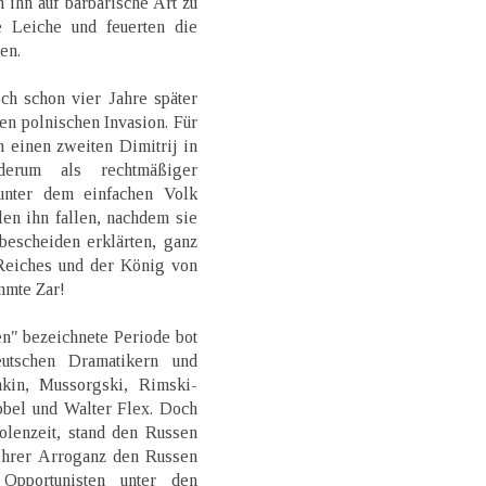
 ihn auf barbarische Art zu
e Leiche und feuerten die
en.
ch schon vier Jahre später
en polnischen Invasion. Für
 einen zweiten Dimitrij in
derum als rechtmäßiger
unter dem einfachen Volk
en ihn fallen, nachdem sie
bescheiden erklärten, ganz
 Reiches und der König von
mmte Zar!
n" bezeichnete Periode bot
eutschen Dramatikern und
hkin, Mussorgski, Rimski-
bbel und Walter Flex. Doch
olenzeit, stand den Russen
 ihrer Arroganz den Russen
Opportunisten unter den