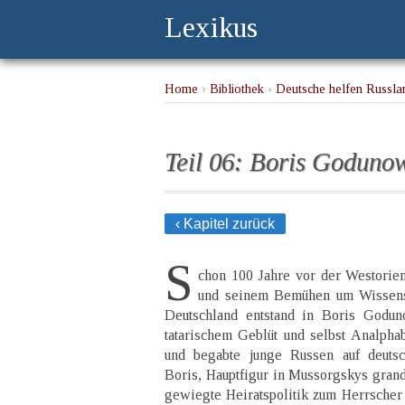
Lexikus
Home
›
Bibliothek
›
Deutsche helfen Russla
Teil 06: Boris Goduno
‹ Kapitel zurück
S
chon 100 Jahre vor der Westorie
und seinem Bemühen um Wissens-
Deutschland entstand in Boris Godun
tatarischem Geblüt und selbst Analphab
und begabte junge Russen auf deutsch
Boris, Hauptfigur in Mussorgskys grand
gewiegte Heiratspolitik zum Herrscher 