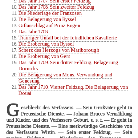
Das Jahr 1707. Sein erster Feldzug
Das Jahr 1708. Sein zweiter Feldzug
Die Niederlage der Franzosen
Die Belagerung von Ryssel
Giftanschlag auf Prinz Eugen
Das Jahr 1708
Trauriger Unfall bei der feindlichen Kavallerie
Die Eroberung von Ryssel
Scherz des Herzogs von Marlborough
Die Eroberung von Gent
Das Jahr 1709. Sein dritter Feldzug. Belagerung
Dornicks
Die Belagerung von Mons. Verwundung und
Genesung
Das Jahr 1710. Vierter Feldzug. Die Belagerung von
Douai
G
eschlecht des Verfassers. — Sein Großvater geht in
Preussische Dienste. — Johann Bruces Vermählung
und Kinder, und des Verfassers Geburt, u. s. f. — Er geht in
Preussische Dienste. — Eine merkwürdige Geschichte von
des Verfassers Wirtin. — Sein erster Feldzug. — Sein