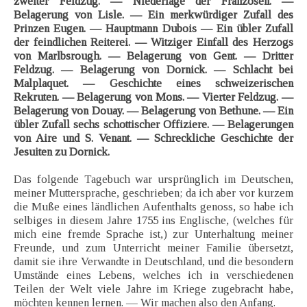
zweiter Feldzug. — Niederlage der Franzosen. —
Belagerung von Lisle. — Ein merkwürdiger Zufall des
Prinzen Eugen. — Hauptmann Dubois — Ein übler Zufall
der feindlichen Reiterei. — Witziger Einfall des Herzogs
von Marlbsrough. — Belagerung von Gent. — Dritter
Feldzug. — Belagerung von Dornick. — Schlacht bei
Malplaquet. — Geschichte eines schweizerischen
Rekruten. — Belagerung von Mons. — Vierter Feldzug. —
Belagerung von Douay. — Belagerung von Bethune. — Ein
übler Zufall sechs schottischer Offiziere. — Belagerungen
von Aire und S. Venant. — Schreckliche Geschichte der
Jesuiten zu Dornick.
Das folgende Tagebuch war ursprünglich im Deutschen,
meiner Muttersprache, geschrieben; da ich aber vor kurzem
die Muße eines ländlichen Aufenthalts genoss, so habe ich
selbiges in diesem Jahre 1755 ins Englische, (welches für
mich eine fremde Sprache ist,) zur Unterhaltung meiner
Freunde, und zum Unterricht meiner Familie übersetzt,
damit sie ihre Verwandte in Deutschland, und die besondern
Umstände eines Lebens, welches ich in verschiedenen
Teilen der Welt viele Jahre im Kriege zugebracht habe,
möchten kennen lernen. — Wir machen also den Anfang.