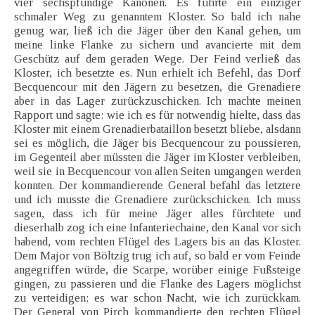
vier sechspfündige Kanonen. Es führte ein einziger
schmaler Weg zu genanntem Kloster. So bald ich nahe
genug war, ließ ich die Jäger über den Kanal gehen, um
meine linke Flanke zu sichern und avancierte mit dem
Geschütz auf dem geraden Wege. Der Feind verließ das
Kloster, ich besetzte es. Nun erhielt ich Befehl, das Dorf
Becquencour mit den Jägern zu besetzen, die Grenadiere
aber in das Lager zurückzuschicken. Ich machte meinen
Rapport und sagte: wie ich es für notwendig hielte, dass das
Kloster mit einem Grenadierbataillon besetzt bliebe, alsdann
sei es möglich, die Jäger bis Becquencour zu poussieren,
im Gegenteil aber müssten die Jäger im Kloster verbleiben,
weil sie in Becquencour von allen Seiten umgangen werden
konnten. Der kommandierende General befahl das letztere
und ich musste die Grenadiere zurückschicken. Ich muss
sagen, dass ich für meine Jäger alles fürchtete und
dieserhalb zog ich eine Infanteriechaine, den Kanal vor sich
habend, vom rechten Flügel des Lagers bis an das Kloster.
Dem Major von Böltzig trug ich auf, so bald er vom Feinde
angegriffen würde, die Scarpe, worüber einige Fußsteige
gingen, zu passieren und die Flanke des Lagers möglichst
zu verteidigen; es war schon Nacht, wie ich zurückkam.
Der General von Pirch kommandierte den rechten Flügel