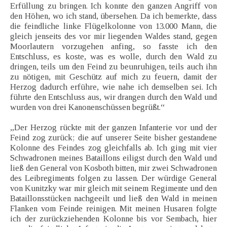
Erfüllung zu bringen. Ich konnte den ganzen Angriff von
den Höhen, wo ich stand, übersehen. Da ich bemerkte, dass
die feindliche linke Flügelkolonne von 13.000 Mann, die
gleich jenseits des vor mir liegenden Waldes stand, gegen
Moorlautern vorzugehen anfing, so fasste ich den
Entschluss, es koste, was es wolle, durch den Wald zu
dringen, teils um den Feind zu beunruhigen, teils auch ihn
zu nötigen, mit Geschütz auf mich zu feuern, damit der
Herzog dadurch erführe, wie nahe ich demselben sei. Ich
führte den Entschluss aus, wir drangen durch den Wald und
wurden von drei Kanonenschüssen begrüßt.“
„Der Herzog rückte mit der ganzen Infanterie vor und der
Feind zog zurück; die auf unserer Seite bisher gestandene
Kolonne des Feindes zog gleichfalls ab. Ich ging mit vier
Schwadronen meines Bataillons eiligst durch den Wald und
ließ den General von Kosboth bitten, mir zwei Schwadronen
des Leibregiments folgen zu lassen. Der würdige General
von Kunitzky war mir gleich mit seinem Regimente und den
Bataillonsstücken nachgeeilt und ließ den Wald in meinen
Flanken vom Feinde reinigen. Mit meinen Husaren folgte
ich der zurückziehenden Kolonne bis vor Sembach, hier