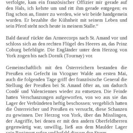
verfolgte, kam ein französischer Offizier mir gerade auf
den Hals, ich kehrte um und ritt ihm gerade entgegen; es
fing schon an, finster zu werden, wie wir beide handgemein
wurden. Er bezahlte die Kühnheit mit seinem Leben und
sein Pferd steht noch heute in meinem Stalle.“
Bald darauf rückte das Armeecorps nach St. Amand vor und
schloss sich an den rechten Flügel des Heeres an, das Prinz
Coburg befehligte. Die Engländer unter dem Herzog von
York zogen bis nach Dornik (Tournay) vor.
Gemeinschaftlich mit den Österreichern bestanden die
Preußen ein Gefecht im Vicogner Walde am ersten Mai,
auch die folgenden Tage griff der französische General die
Stellung der Preußen bei St. Amand öfter an, um dadurch
Condé und Valenciennes wieder zu entsetzen. Die Feinde
hatten Verschanzungen aufgeworfen, von wo aus sie das
Lager der Verbündeten heftig beschossen; vergeblich hatten
die Österreicher und Preußen es versucht, diese Schanzen
zu gewinnen. Der Herzog von York, über das Misslingen,
der Angriffe, bei denen er mit den andern Oberfeldherren
gegenwärtig war, unwillig, ließ aus dem Maulder Lager
sein Regiment rufen und befahl diesem den Sturm.