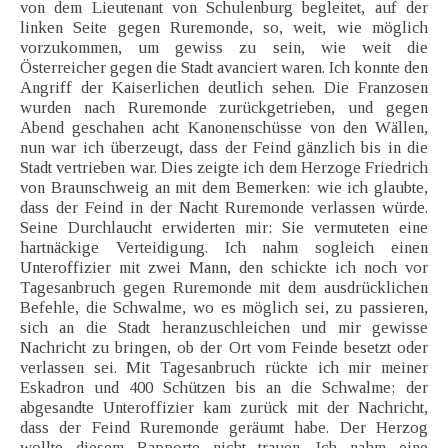
von dem Lieutenant von Schulenburg begleitet, auf der
linken Seite gegen Ruremonde, so, weit, wie möglich
vorzukommen, um gewiss zu sein, wie weit die
Österreicher gegen die Stadt avanciert waren. Ich konnte den
Angriff der Kaiserlichen deutlich sehen. Die Franzosen
wurden nach Ruremonde zurückgetrieben, und gegen
Abend geschahen acht Kanonenschüsse von den Wällen,
nun war ich überzeugt, dass der Feind gänzlich bis in die
Stadt vertrieben war. Dies zeigte ich dem Herzoge Friedrich
von Braunschweig an mit dem Bemerken: wie ich glaubte,
dass der Feind in der Nacht Ruremonde verlassen würde.
Seine Durchlaucht erwiderten mir: Sie vermuteten eine
hartnäckige Verteidigung. Ich nahm sogleich einen
Unteroffizier mit zwei Mann, den schickte ich noch vor
Tagesanbruch gegen Ruremonde mit dem ausdrücklichen
Befehle, die Schwalme, wo es möglich sei, zu passieren,
sich an die Stadt heranzuschleichen und mir gewisse
Nachricht zu bringen, ob der Ort vom Feinde besetzt oder
verlassen sei. Mit Tagesanbruch rückte ich mir meiner
Eskadron und 400 Schützen bis an die Schwalme; der
abgesandte Unteroffizier kam zurück mit der Nachricht,
dass der Feind Ruremonde geräumt habe. Der Herzog
wollte diesem Rapporte nicht trauen. Ich nahm eine