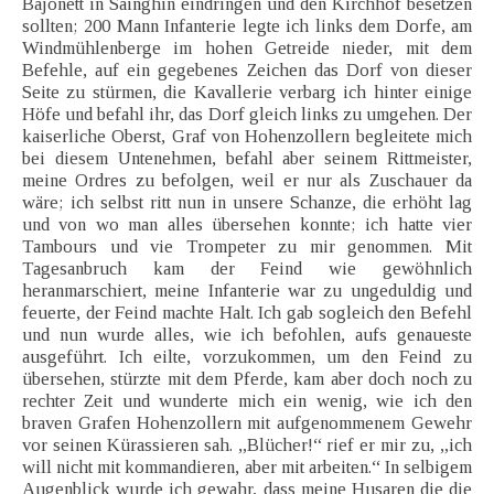
Bajonett in Sainghin eindringen und den Kirchhof besetzen
sollten; 200 Mann Infanterie legte ich links dem Dorfe, am
Windmühlenberge im hohen Getreide nieder, mit dem
Befehle, auf ein gegebenes Zeichen das Dorf von dieser
Seite zu stürmen, die Kavallerie verbarg ich hinter einige
Höfe und befahl ihr, das Dorf gleich links zu umgehen. Der
kaiserliche Oberst, Graf von Hohenzollern begleitete mich
bei diesem Untenehmen, befahl aber seinem Rittmeister,
meine Ordres zu befolgen, weil er nur als Zuschauer da
wäre; ich selbst ritt nun in unsere Schanze, die erhöht lag
und von wo man alles übersehen konnte; ich hatte vier
Tambours und vie Trompeter zu mir genommen. Mit
Tagesanbruch kam der Feind wie gewöhnlich
heranmarschiert, meine Infanterie war zu ungeduldig und
feuerte, der Feind machte Halt. Ich gab sogleich den Befehl
und nun wurde alles, wie ich befohlen, aufs genaueste
ausgeführt. Ich eilte, vorzukommen, um den Feind zu
übersehen, stürzte mit dem Pferde, kam aber doch noch zu
rechter Zeit und wunderte mich ein wenig, wie ich den
braven Grafen Hohenzollern mit aufgenommenem Gewehr
vor seinen Kürassieren sah. „Blücher!“ rief er mir zu, „ich
will nicht mit kommandieren, aber mit arbeiten.“ In selbigem
Augenblick wurde ich gewahr, dass meine Husaren die die