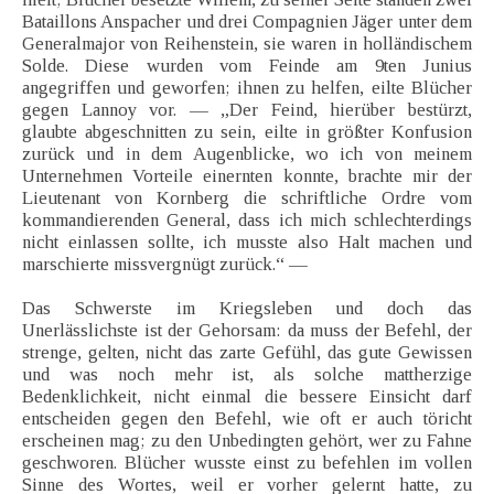
Bataillons Anspacher und drei Compagnien Jäger unter dem
Generalmajor von Reihenstein, sie waren in holländischem
Solde. Diese wurden vom Feinde am 9ten Junius
angegriffen und geworfen; ihnen zu helfen, eilte Blücher
gegen Lannoy vor. — „Der Feind, hierüber bestürzt,
glaubte abgeschnitten zu sein, eilte in größter Konfusion
zurück und in dem Augenblicke, wo ich von meinem
Unternehmen Vorteile einernten konnte, brachte mir der
Lieutenant von Kornberg die schriftliche Ordre vom
kommandierenden General, dass ich mich schlechterdings
nicht einlassen sollte, ich musste also Halt machen und
marschierte missvergnügt zurück.“ —
Das Schwerste im Kriegsleben und doch das
Unerlässlichste ist der Gehorsam: da muss der Befehl, der
strenge, gelten, nicht das zarte Gefühl, das gute Gewissen
und was noch mehr ist, als solche mattherzige
Bedenklichkeit, nicht einmal die bessere Einsicht darf
entscheiden gegen den Befehl, wie oft er auch töricht
erscheinen mag; zu den Unbedingten gehört, wer zu Fahne
geschworen. Blücher wusste einst zu befehlen im vollen
Sinne des Wortes, weil er vorher gelernt hatte, zu