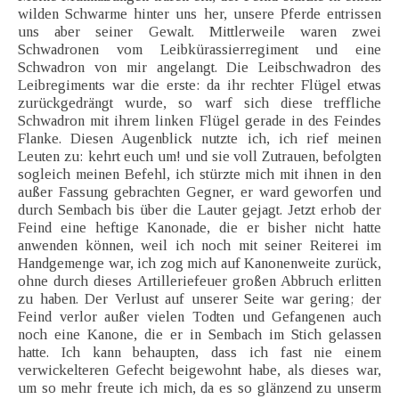
wilden Schwarme hinter uns her, unsere Pferde entrissen
uns aber seiner Gewalt. Mittlerweile waren zwei
Schwadronen vom Leibkürassierregiment und eine
Schwadron von mir angelangt. Die Leibschwadron des
Leibregiments war die erste: da ihr rechter Flügel etwas
zurückgedrängt wurde, so warf sich diese treffliche
Schwadron mit ihrem linken Flügel gerade in des Feindes
Flanke. Diesen Augenblick nutzte ich, ich rief meinen
Leuten zu: kehrt euch um! und sie voll Zutrauen, befolgten
sogleich meinen Befehl, ich stürzte mich mit ihnen in den
außer Fassung gebrachten Gegner, er ward geworfen und
durch Sembach bis über die Lauter gejagt. Jetzt erhob der
Feind eine heftige Kanonade, die er bisher nicht hatte
anwenden können, weil ich noch mit seiner Reiterei im
Handgemenge war, ich zog mich auf Kanonenweite zurück,
ohne durch dieses Artilleriefeuer großen Abbruch erlitten
zu haben. Der Verlust auf unserer Seite war gering; der
Feind verlor außer vielen Todten und Gefangenen auch
noch eine Kanone, die er in Sembach im Stich gelassen
hatte. Ich kann behaupten, dass ich fast nie einem
verwickelteren Gefecht beigewohnt habe, als dieses war,
um so mehr freute ich mich, da es so glänzend zu unserm