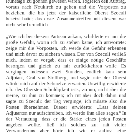
Ruhetage zu gönnen gewesen wären, sogleich den Auftrag,
voraus nach Neukirch zu gehen und die Vorposten zu
beziehen, die bis jetzt der kaiserliche Oberst Szeculi
besetzt hatte; das erste Zusammentreffen mit diesem war
nicht sehr freundlich.
„Wie ich bei diesem Partisan ankam, schilderte er mir die
große Gefahr, worin ich zu stehen käme; ich antwortete:
zeige mir die Vorposten, ich werde die Gefahr erkennen
und mich davor zu sichern wissen. Der von Szeculi verließ
mich, indem er vorgab, dass er einige nötige Geschäfte
besorgen und gleich zu mir zurückkehren wolle. Es
vergingen indessen zwei Stunden, endlich kam sein
Adjutant, Graf von Stollberg, und sagte mir: der Oberst
würde mich auf der Schmelze erwarten. Unwillig erwiderte
ich: des Obersten Schuldigkeit ist's, zu mir, nicht aber die
meine, zu ihm zu kommen; ich ritt aber doch dahin und
sagte zu Szeculi: der Tag verginge, ich müsste also die
Posten übernehmen. Dieser erwiderte: „Lass deinen
Adjutanten nur aufschreiben, ich werde ihm alles sagen.“ In
der Vermutung, dass er die Stärke eines jeden Posten
angeben wollte, ließ ich solches zu; mit vieler
Verwunderung aber hörte ich, wie er anfing, eine