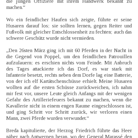
die jungen Offiziere mit ihrem Handwerk bekannt zu
machen.“
Wo ein feindlicher Haufen sich zeigte, führte er seine
Husaren darauf los; sie sollten lernen, gegen Reiter und
Fußvolk mit gleicher Entschlossenheit zu fechten; auch das
schwere Geschütz wurde nicht vermieden.
„Den 26sten März ging ich mit 60 Pferden in der Nacht in
die Gegend von Poppel, um den feindlichen Patrouillen
aufzulauern; es erschien nichts vom Feinde. Mit Anbruch
des Tages attackierte ich das Dorf, es war stark mit
Infanterie besetzt, rechts neben dem Dorfe lag eine Batterie,
von der ich elf Kartätschenschüsse erhielt. Meine Husaren
wollten auf die ersten Schüsse zurückweichen, ich nahm
mir fest vor, unsere Leute gleich Anfangs mit der wenigen
Gefahr des Artilleriefeuers bekannt zu machen, wenn die
Kavallerie nicht in einem engen Raume eingeschlossen ist,
und ging Schritt vor Schritt zurück, wir verloren einen
Mann, zwei Pferde wurden verwundet.“
Breda kapitulierte, der Herzog Friedrich führte das Heer
näher nach Antwerpen heran, wo der General Marassé den