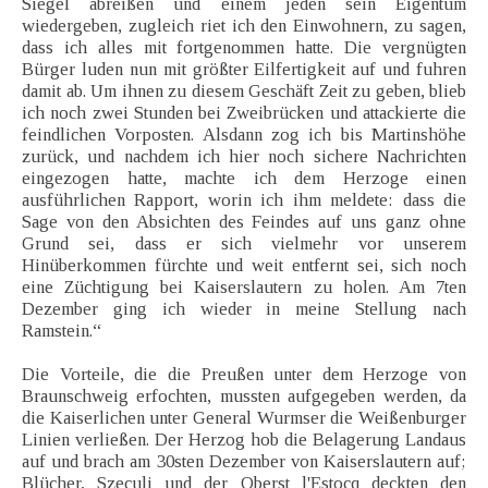
Siegel abreißen und einem jeden sein Eigentum
wiedergeben, zugleich riet ich den Einwohnern, zu sagen,
dass ich alles mit fortgenommen hatte. Die vergnügten
Bürger luden nun mit größter Eilfertigkeit auf und fuhren
damit ab. Um ihnen zu diesem Geschäft Zeit zu geben, blieb
ich noch zwei Stunden bei Zweibrücken und attackierte die
feindlichen Vorposten. Alsdann zog ich bis Martinshöhe
zurück, und nachdem ich hier noch sichere Nachrichten
eingezogen hatte, machte ich dem Herzoge einen
ausführlichen Rapport, worin ich ihm meldete: dass die
Sage von den Absichten des Feindes auf uns ganz ohne
Grund sei, dass er sich vielmehr vor unserem
Hinüberkommen fürchte und weit entfernt sei, sich noch
eine Züchtigung bei Kaiserslautern zu holen. Am 7ten
Dezember ging ich wieder in meine Stellung nach
Ramstein.“
Die Vorteile, die die Preußen unter dem Herzoge von
Braunschweig erfochten, mussten aufgegeben werden, da
die Kaiserlichen unter General Wurmser die Weißenburger
Linien verließen. Der Herzog hob die Belagerung Landaus
auf und brach am 30sten Dezember von Kaiserslautern auf;
Blücher, Szeculi und der Oberst l'Estocq deckten den