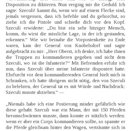
Disposition zu diktieren. Nun verging mir die Geduld. Ich
sagte: Szeculi! kannst du, wenn wir auf einem Flecke sind,
jemals vergessen, dass ich befehle und du gehorchst, so
ziehe ich die Pistole und schieße dich vor den Kopf.
Szeculi erwiderte: „Du bist ein sehr hitziger Mensch,
komm, du wirst die missliche Lage, in der ich gestanden,
erkennen.“ Wie wir beinahe die Vorpostenkette zu Ende
waren, kam der General von Knobelsdorf und sagte
aufgebracht zu mir: „Herr Oberst, ich denke, ich habe ihnen
die Truppen zu kommandieren gegeben und nicht dem
Szeculi, wo ist die Infanterie?“ Mit Befremden erfuhr ich
nun, dass Szeculi über meine Infanterie disponiert hatte.
Ehrfurcht vor dem kommandierenden General hielt mich in
Schranken, ich hatte übrigens nicht nötig, den von Szeculi
zu belehren, der General tat es mit Würde und Nachdruck;
Szeculi musste abziehen.“ —
„Niemals habe ich eine Postierung minder gefährlich wie
diese gehabt. Szeculi war ein Mann, der mit 150 Pferden
herumschwärmen musste, dann konnte er nützlich werden;
wenn er aber ein Corps kommandieren sollte, so spannte er
die Pferde gleichsam hinter den Wagen, verträumte sich in