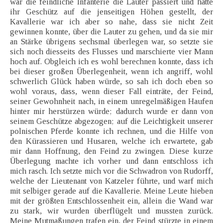
war die feindliche Infanterie die Lauter passiert und hatte
ihr Geschütz auf die jenseitigen Höhen gestellt, der
Kavallerie war ich aber so nahe, dass sie nicht Zeit
gewinnen konnte, über die Lauter zu gehen, und da sie mir
an Stärke übrigens sechsmal überlegen war, so setzte sie
sich noch diesseits des Flusses und marschierte vier Mann
hoch auf. Obgleich ich es wohl berechnen konnte, dass ich
bei dieser großen Überlegenheit, wenn ich angriff, wohl
schwerlich Glück haben würde, so sah ich doch eben so
wohl voraus, dass, wenn dieser Fall einträte, der Feind,
seiner Gewohnheit nach, in einem unregelmäßigen Haufen
hinter mir herstürzen würde; dadurch wurde er dann von
seinem Geschütze abgezogen; auf die Leichtigkeit unserer
polnischen Pferde konnte ich rechnen, und die Hilfe von
den Kürassieren und Husaren, welche ich erwartete, gab
mir dann Hoffnung, den Feind zu zwingen. Diese kurze
Überlegung machte ich vorher und dann entschloss ich
mich rasch. Ich setzte mich vor die Schwadron von Rudorff,
welche der Lieutenant von Katzeler führte, und warf mich
mit selbiger gerade auf die Kavallerie. Meine Leute hieben
mit der größten Entschlossenheit ein, allein die Wand war
zu stark, wir wurden überflügelt und mussten zurück.
Meine Mutmaßungen trafen ein, der Feind stürzte in einem