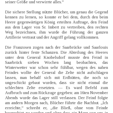
seiner Größe und verwirrte alles.“
Die sichere Stellung nützte Blücher, um genau die Gegend
kennen zu lernen, so konnte er bei dem, durch den beim
Heere gegenwärtigen König erteilten Auftrage, den Feind
aus dem Lager von Sr. Imbert zu vertreiben, den rechten
Weg bezeichnen, ihm wurde die Führung der ganzen
Artillerie vertraut und der Angriff gelang vollkommen.
Die Franzosen zogen nach der Saarbrücke und Saarlouis
zurück hinter feste Schanzen. Die Abteilung des Heeres
unter dem General Knobelsdorf musste den Feind in
Saarbrück sieben Wochen lang beobachten, das
Winterwetter war schon sehr fühlbar, wegen des nahen
Feindes wollte der General die Zelte nicht aufschlagen
lassen, man behalf sich mit Erdhütten, die noch so
ungeschickt gebaut wurden, dass sie nicht einmal die
schlechten Zelte ersetzten. — Es ward Befehl zum
Aufbruch und zum Rückzuge gegeben; am 16ten November
Abends wurde das Lager still verlassen. Der Feind folgte
am andern Morgen nach, Blücher führte die Nachhut. „Ich
erreichte,“ schreibt er, „die Bließ, ohne vom Feinde
beunruhigt zu werden und ohne dass ein Mann von uns in