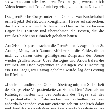
so waren dann alle kostbaren Eroberungen, worunter ich
Valenciennes und Condé mit begreife, von keinem Nutzen.“
Das preußische Corps unter dem General von Knobelsdorf
erhielt jetzt Befehl, zum königlichen Heere aufzubrechen;
die Hanoveraner und Holländer rückten in das verlassene
Lager bei Tournay und übernahmen die Posten, die die
Preußen bisher so rühmlich gehalten hatten.
Am 24sten August brachen die Preußen auf, zogen über St.
Amand, Mons, nach Namur: Blücher sah die Felder, die er
nach 22 Jahren unter günstigerem Zuspruch der Sterne
wieder grüßen sollte. Über Bastogne und Arlon trafen die
Preußen am 11ten September in Alsingen vor Luxemburg
ein. Das Lager, wo Rasttag gehalten wurde, lag der Festung
im Rücken.
„Der kommandierende General übertrug mir, zur Sicherheit
des Corps eine Vorpostenkette zu ziehen. Den 12ten, als am
Ruhetage, hörten wir bei Anbruch des Tages auf der
Vorpostenkette der Österreicher viel schießen, es war
anderthalb Stunden von mir entfernt; ich ritt sogleich dahin
und fand die Kaiserlichen mit dem Feinde beschäftigt, sie