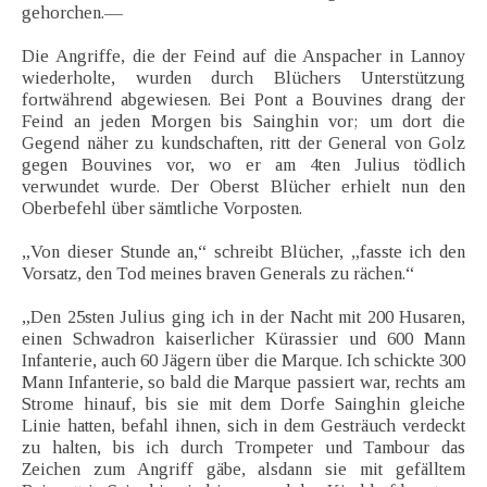
gehorchen.—
Die Angriffe, die der Feind auf die Anspacher in Lannoy
wiederholte, wurden durch Blüchers Unterstützung
fortwährend abgewiesen. Bei Pont a Bouvines drang der
Feind an jeden Morgen bis Sainghin vor; um dort die
Gegend näher zu kundschaften, ritt der General von Golz
gegen Bouvines vor, wo er am 4ten Julius tödlich
verwundet wurde. Der Oberst Blücher erhielt nun den
Oberbefehl über sämtliche Vorposten.
„Von dieser Stunde an,“ schreibt Blücher, „fasste ich den
Vorsatz, den Tod meines braven Generals zu rächen.“
„Den 25sten Julius ging ich in der Nacht mit 200 Husaren,
einen Schwadron kaiserlicher Kürassier und 600 Mann
Infanterie, auch 60 Jägern über die Marque. Ich schickte 300
Mann Infanterie, so bald die Marque passiert war, rechts am
Strome hinauf, bis sie mit dem Dorfe Sainghin gleiche
Linie hatten, befahl ihnen, sich in dem Gesträuch verdeckt
zu halten, bis ich durch Trompeter und Tambour das
Zeichen zum Angriff gäbe, alsdann sie mit gefälltem