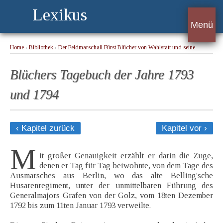
Lexikus
Menü
Home
›
Bibliothek
›
Der Feldmarschall Fürst Blücher von Wahlstatt und seine
Umgebungen
› Blüchers Tagebuch der Jahre 1793 und 1794
Blüchers Tagebuch der Jahre 1793
und 1794
‹ Kapitel zurück
Kapitel vor ›
M
it großer Genauigkeit erzählt er darin die Zuge,
denen er Tag für Tag beiwohnte, von dem Tage des
Ausmarsches aus Berlin, wo das alte Belling'sche
Husarenregiment, unter der unmittelbaren Führung des
Generalmajors Grafen von der Golz, vom 18ten Dezember
1792 bis zum 11ten Januar 1793 verweilte.