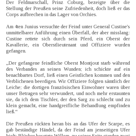
Der Feldmarschall, Prinz Coburg, bezeigte über die
Stellung der Preußen seine Zufriedenheit, doch ließ er das
Corps aufbrechen in das Lager von Orchies.
Am 4ten Junius versuchte der Feind unter General Custine's
unmittelbarer Anführung einen Überfall, der aber misslang:
Custine rettete sich durch sein Pferd, ein Oberst der
Kavallerie, ein Oberstlieutenant und Offiziere wurden
gefangen.
„Der gefangene feindliche Oberst Montjout starb während
des Verbandes an seinen Wunden; ich schickte auf ein
benachbartes Dorf, ließ einen Geistlichen kommen und den
Verblichenen beerdigen. Wir Offiziere folgten sämtlich der
Leiche; die dortigen französischen Einwohner waren über
unser Betragen sehr verwundert, und noch mehr erstaunten
sie, da ich dem Tischler, der den Sarg zu schlecht und zu
klein gemacht, eine handgreifliche Behandlung empfinden
ließ.“
Die Preußen rückten heran bis an das Ufer der Scarpe, es
gab beständige Händel, da der Feind am jenseitigen Ufer
hielt; Blücher besetzte Willem, zu seiner Seite standen zwei