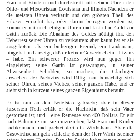
Frau und Kindern und durchstreift mit seinen Uhren den
Ohio- und Misouristaat, Louisiana und Illinois. Nachdem er
die meisten Uhren verkauft und den größten Theil des
Erlöses verzehrt hat, oder darum betrogen worden ist,
kommt er mit noch einigen Uhren und fast ohne Geld zur
Gattin zurück. Die Abnahme des Geldes nöthigt ihn, den
Ueberrest seiner Uhren zu verkaufen; aber kaum hat er sie
ausgeboten; als ein bisheriger Freund, ein Landsmann,
hingehet und anzeigt, daß er keinen Gewerbschein – Lizenz
– habe. Ein schwerer Prozeß wird nun gegen ihn
eingeleitet; seine Gattin ist gezwungen, in seiner
Abwesenheit Schulden, zu machen; die Gläubiger
erwachen, der Pachtzins wird fällig, man bemächtigt sich
seiner Uhren, seines Viehes, seiner ganzen Habe, und er
sieht sich in kurzem seines ganzen Eigenthums beraubt.
Er ist nun an den Bettelstab gebracht; aber in dieser
äußersten Noth erhält er die Nachricht: daß sein Vater
gestorben ist; und – eine Remesse von 400 Dollars. Er eilt
nach Baltimore um sie einzuziehen, läßt Frau und Kinder
nachkommen, und pachtet dort ein Wirthshaus. Aber die
Gastwirthschaft geht schlecht; denn der Herr Wirth ist einer