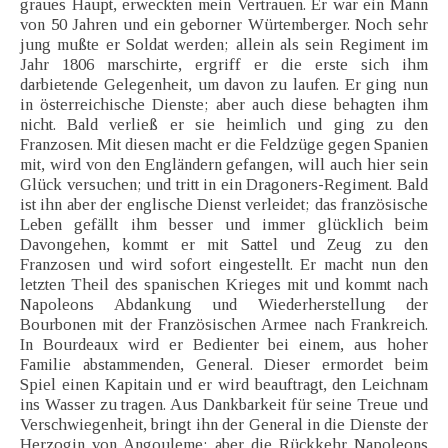
graues Haupt, erweckten mein Vertrauen. Er war ein Mann
von 50 Jahren und ein geborner Würtemberger. Noch sehr
jung mußte er Soldat werden; allein als sein Regiment im
Jahr 1806 marschirte, ergriff er die erste sich ihm
darbietende Gelegenheit, um davon zu laufen. Er ging nun
in österreichische Dienste; aber auch diese behagten ihm
nicht. Bald verließ er sie heimlich und ging zu den
Franzosen. Mit diesen macht er die Feldzüge gegen Spanien
mit, wird von den Engländern gefangen, will auch hier sein
Glück versuchen; und tritt in ein Dragoners-Regiment. Bald
ist ihn aber der englische Dienst verleidet; das französische
Leben gefällt ihm besser und immer glücklich beim
Davongehen, kommt er mit Sattel und Zeug zu den
Franzosen und wird sofort eingestellt. Er macht nun den
letzten Theil des spanischen Krieges mit und kommt nach
Napoleons Abdankung und Wiederherstellung der
Bourbonen mit der Französischen Armee nach Frankreich.
In Bourdeaux wird er Bedienter bei einem, aus hoher
Familie abstammenden, General. Dieser ermordet beim
Spiel einen Kapitain und er wird beauftragt, den Leichnam
ins Wasser zu tragen. Aus Dankbarkeit für seine Treue und
Verschwiegenheit, bringt ihn der General in die Dienste der
Herzogin von Angouleme; aber die Rückkehr Napoleons