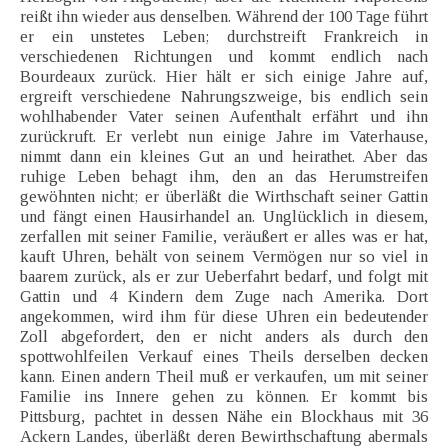
reißt ihn wieder aus denselben. Während der 100 Tage führt
er ein unstetes Leben; durchstreift Frankreich in
verschiedenen Richtungen und kommt endlich nach
Bourdeaux zurück. Hier hält er sich einige Jahre auf,
ergreift verschiedene Nahrungszweige, bis endlich sein
wohlhabender Vater seinen Aufenthalt erfährt und ihn
zurückruft. Er verlebt nun einige Jahre im Vaterhause,
nimmt dann ein kleines Gut an und heirathet. Aber das
ruhige Leben behagt ihm, den an das Herumstreifen
gewöhnten nicht; er überläßt die Wirthschaft seiner Gattin
und fängt einen Hausirhandel an. Unglücklich in diesem,
zerfallen mit seiner Familie, veräußert er alles was er hat,
kauft Uhren, behält von seinem Vermögen nur so viel in
baarem zurück, als er zur Ueberfahrt bedarf, und folgt mit
Gattin und 4 Kindern dem Zuge nach Amerika. Dort
angekommen, wird ihm für diese Uhren ein bedeutender
Zoll abgefordert, den er nicht anders als durch den
spottwohlfeilen Verkauf eines Theils derselben decken
kann. Einen andern Theil muß er verkaufen, um mit seiner
Familie ins Innere gehen zu können. Er kommt bis
Pittsburg, pachtet in dessen Nähe ein Blockhaus mit 36
Ackern Landes, überläßt deren Bewirthschaftung abermals