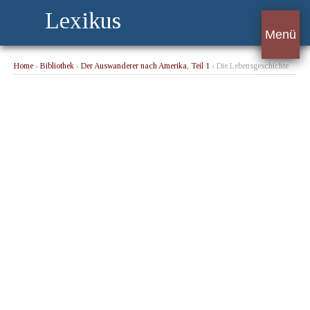
Lexikus
Menü
Home
›
Bibliothek
›
Der Auswanderer nach Amerika, Teil 1
› Die Lebensgeschichte
eines Würtembergers.