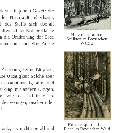
rkennt in jenem Gesetz die
der Naturkräfte überhaupt,
des Stoffs sich überall
allen auf der Erdoberfläche
Holztransport auf
enn die Umdrehung der Erde
Schlitten im Bayrischen
Wald 2
 immer um dieselbe Achse
 Änderung keine Tätigkeit;
te Untätigkeit. Solche aber
t absolut untätig; alles und
wirkung mit andern Dingen,
e wie das Kleinste ist
 oder weniger, rascher oder
ch.
Holztransport auf der
änkt, es nicht überall und
Riese im Bayrischen Wald