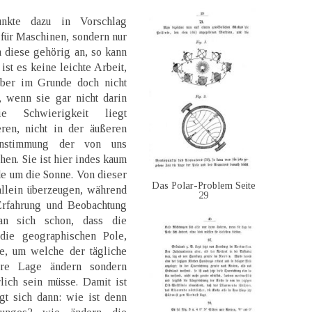
unkte dazu in Vorschlag
 für Maschinen, sondern nur
n diese gehörig an, so kann
st es keine leichte Arbeit,
ber im Grunde doch nicht
n, wenn sie gar nicht darin
 Schwierigkeit liegt
eren, nicht in der äußeren
instimmung der von uns
hen. Sie ist hier indes kaum
e um die Sonne. Von dieser
Das Polar-Problem Seite
allein überzeugen, während
29
Erfahrung und Beobachtung
an sich schon, dass die
die geographischen Pole,
e, um welche der tägliche
re Lage ändern sondern
lich sein müsse. Damit ist
agt sich dann: wie ist denn