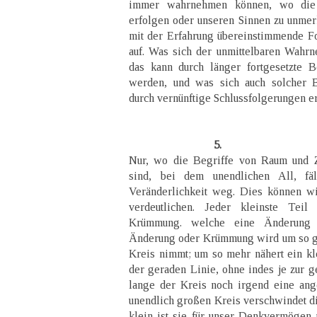
immer wahrnehmen können, wo die
erfolgen oder unseren Sinnen zu unmerk
mit der Erfahrung übereinstimmende Fo
auf. Was sich der unmittelbaren Wahrn
das kann durch länger fortgesetzte B
werden, und was sich auch solcher B
durch vernünftige Schlussfolgerungen er
5.
Nur, wo die Begriffe von Raum und Z
sind, bei dem unendlichen All, fä
Veränderlichkeit weg. Dies können wi
verdeutlichen. Jeder kleinste Teil
Krümmung. welche eine Änderung d
Änderung oder Krümmung wird um so ge
Kreis nimmt; um so mehr nähert ein kle
der geraden Linie, ohne indes je zur g
lange der Kreis noch irgend eine ang
unendlich großen Kreis verschwindet d
klein ist sie für unser Denkvermögen