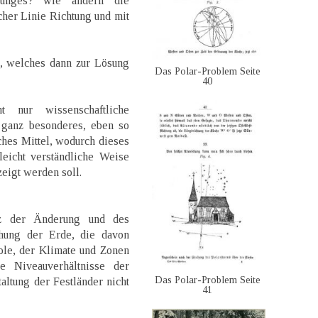
wunges? wie ändern die
her Linie Richtung und mit
m, welches dann zur Lösung
Das Polar-Problem Seite
40
 nur wissenschaftliche
 ganz besonderes, eben so
ches Mittel, wodurch dieses
leicht verständliche Weise
eigt werden soll.
z der Änderung und des
hung der Erde, die davon
le, der Klimate und Zonen
e Niveauverhältnisse der
Das Polar-Problem Seite
altung der Festländer nicht
41