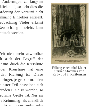
 Änderungen zu langsam
lich sind, so hebt dies die
rderung der Vernunft nicht
ehmung Einzelner entzieht,
eobachtung Vieler erkannt
eobachtung entzieht, kann
mittelt werden.
eit nicht mehr anwendbar
llt auch der Begriff der
r uns durch die Kreislinie
Fällung eines fünf Meter
 der Kreislinie hat eine
starken Stammes von
er Richtung ist. Diese
Redwood in Kalifornien
ringer, je größer man den
inster Teil desselben sich
eraden Linie zu werden, so
ebliche Größe hat. Nur im
ie Krümmung; als unendlich
 nicht mehr vorhanden oder