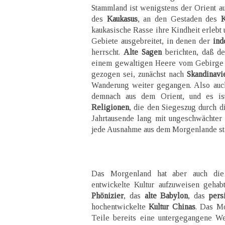
Stammland ist wenigstens der Orient au
des
Kaukasus
, an den Gestaden des
K
kaukasische Rasse ihre Kindheit erlebt u
Gebiete ausgebreitet, in denen der
ind
herrscht.
Alte Sagen
berichten, daß d
einem gewaltigen Heere vom Gebirge 
gezogen sei, zunächst nach
Skandinavi
Wanderung weiter gegangen. Also auc
demnach aus dem Orient, und es ist
Religionen
, die den Siegeszug durch d
Jahrtausende lang mit ungeschwächter 
jede Ausnahme aus dem Morgenlande s
Das Morgenland hat aber auch die
entwickelte Kultur aufzuweisen geha
Phönizier
, das
alte Babylon
, das
pers
hochentwickelte
Kultur Chinas
. Das M
Teile bereits eine untergegangene We