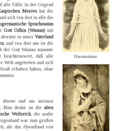
f alle Fälle. In der Gegend
aspischen Meeres
hat die
nd sich von dort in alle die
ogermanische Sprachstamm
er
Gott Odhin (Wuotan)
mit
abwärts in unser
Vaterland
en
, und von dort aus ist die
h der Gott Wuotan stammte
 beachtenswert, daß alle
Haremsdame
ie Welt angetreten und sich
Kraft erhalten haben, ohne
tammen.
 älteste und am meisten
bt. Man denke an die
alten
ische Weltreich
, die uralte
orgenland war zum großen
lt, als das Abendland erst