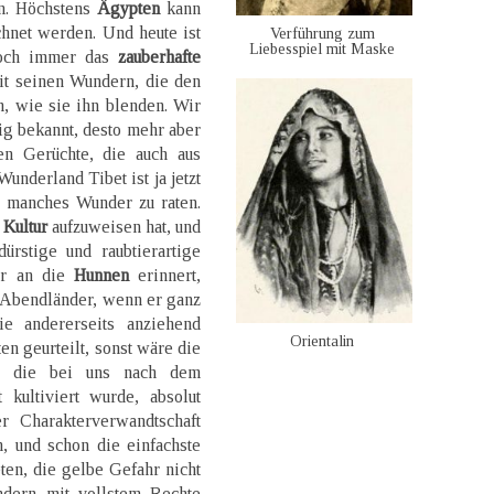
en. Höchstens
Ägypten
kann
hnet werden. Und heute ist
Verführung zum
Liebesspiel mit Maske
noch immer das
zauberhafte
it seinen Wundern, die den
, wie sie ihn blenden. Wir
g bekannt, desto mehr aber
en Gerüchte, die auch aus
nderland Tibet ist ja jetzt
h manches Wunder zu raten.
 Kultur
aufzuweisen hat, und
ürstige und raubtierartige
er an die
Hunnen
erinnert,
n Abendländer, wenn er ganz
ie andererseits anziehend
Orientalin
en geurteilt, sonst wäre die
n, die bei uns nach dem
 kultiviert wurde, absolut
 Charakterverwandtschaft
, und schon die einfachste
ten, die gelbe Gefahr nicht
ndern mit vollstem Rechte