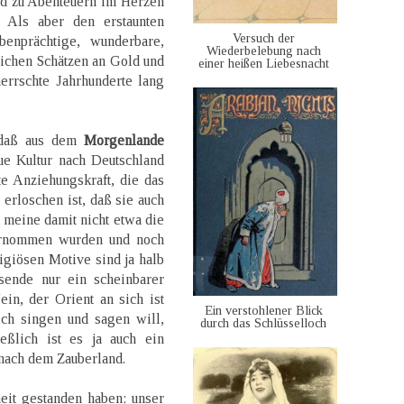
d zu Abenteuern im Herzen
 Als aber den erstaunten
Versuch der
enprächtige, wunderbare,
Wiederbelebung nach
ichen Schätzen an Gold und
einer heißen Liebesnacht
errschte Jahrhunderte lang
 daß aus dem
Morgenlande
ue Kultur nach Deutschland
e Anziehungskraft, die das
erloschen ist, daß sie auch
h meine damit nicht etwa die
rnommen wurden und noch
igiösen Motive sind ja halb
sende nur ein scheinbarer
in, der Orient an sich ist
Ein verstohlener Blick
ich singen und sagen will,
durch das Schlüsselloch
eßlich ist es ja auch ein
nach dem Zauberland.
eit gestanden haben; unser