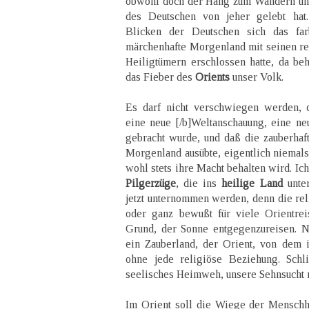
obwohl doch der Hang zum Wandern un
des Deutschen von jeher gelebt hat.
Blicken der Deutschen sich das farb
märchenhafte Morgenland mit seinen re
Heiligtümern erschlossen hatte, da beh
das Fieber des
Orients
unser Volk.
Es darf nicht verschwiegen werden,
eine neue [/b]Weltanschauung, eine ne
gebracht wurde, und daß die zauberhaft
Morgenland ausübte, eigentlich niemals 
wohl stets ihre Macht behalten wird. Ic
Pilgerzüge
, die ins
heilige Land
unte
jetzt unternommen werden, denn die rel
oder ganz bewußt für viele Orientrei
Grund, der Sonne entgegenzureisen. Ne
ein Zauberland, der Orient, von dem 
ohne jede religiöse Beziehung. Schli
seelisches Heimweh, unsere Sehnsucht 
Im Orient soll die Wiege der Menschh