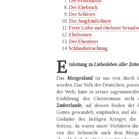
Die Prostitution
Der Ehebruch
Der Schleier
Die Jungfräulichkeit
Freie Liebe und eheloser Sexualv
Eheformen
Der Ehestörer
Schlussbetrachtung
E
inleitung zu
Liebesleben aller Zeit
Das
Morgenland
ist uns erst durch
worden. Das Volk der Deutschen, poesie
der Welt, hatte in seiner sagenumwob
Einführung des Christentums nicht
Zauberlande
, auf dessen Boden der 
Gottes gewandelt, empfunden, und als
Gedanke des heiligen Krieges die 
fortriss, da waren unsre Vorfahren dur
von der Sehnsucht nach dem Morgen