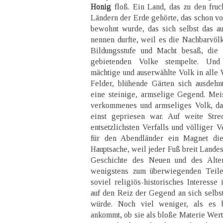
Honig
floß. Ein Land, das zu den fruc
Ländern der Erde gehörte, das schon vo
bewohnt wurde, das sich selbst das a
nennen durfte, weil es die Nachbarvölk
Bildungsstufe und Macht besaß, die
gebietenden Volke stempelte. Und 
mächtige und auserwählte Volk in alle 
Felder, blühende Gärten sich ausdehn
eine steinige, armselige Gegend. Meis
verkommenes und armseliges Volk, da
einst gepriesen war. Auf weite Stre
entsetzlichsten Verfalls und völliger 
für den Abendländer ein Magnet dies
Hauptsache, weil jeder Fuß breit Landes
Geschichte des Neuen und des Alte
wenigstens zum überwiegenden Teile
soviel religiös-historisches Interesse
auf den Reiz der Gegend an sich selb
würde. Noch viel weniger, als es b
ankommt, ob sie als bloße Materie Wert 