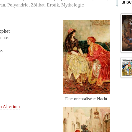
unse
n, Polyandrie, Zölibat, Erotik, Mythologie
ophet.
chte.
e.
Eine orientalische Nacht
n Altertum