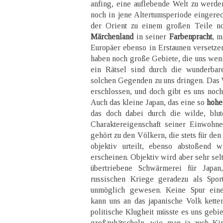
anfing, eine auflebende Welt zu werd
noch in jene Altertumsperiode eingerec
der Orient zu einem großen Teile 
Märchenland
in seiner
Farbenpracht
, m
Europäer ebenso in Erstaunen versetzen
haben noch große Gebiete, die uns weni
ein Rätsel sind durch die wunderbar
solchen Gegenden zu uns dringen. Das Wu
erschlossen, und doch gibt es uns noc
Auch das kleine Japan, das eine so
hohe
das doch dabei durch die wilde, blutd
Charaktereigenschaft seiner Einwohn
gehört zu den Völkern, die stets für de
objektiv urteilt, ebenso abstoßend w
erscheinen. Objektiv wird aber sehr selt
übertriebene Schwärmerei für Japa
russischen Kriege geradezu als Sport
unmöglich gewesen. Keine Spur einer
kann uns an das japanische Volk ketten
politische Klugheit müsste es uns gebie
großzuhätscheln, wie man ja auch Ki