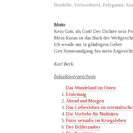
Bordelle, Vielweiberei, Polygamie, Kora
Motto
Kein Gott, als Gott! Der Dichter sein Pr
Mein Koran ist das Buch der Weltgeschi
Ich wende nur in gläubigem Gebet
Gen Sonnenaufgang hin mein Angesicht
Karl Beck.
Inhaltsverzeichnis
Das Wundeland im Osten
Einleitung
Abend und Morgen
Das Liebesleben im orientalische
Die Vorliebe für Nuditäten
Furor sexualis im Kriegsleben
Der Bilderzauber