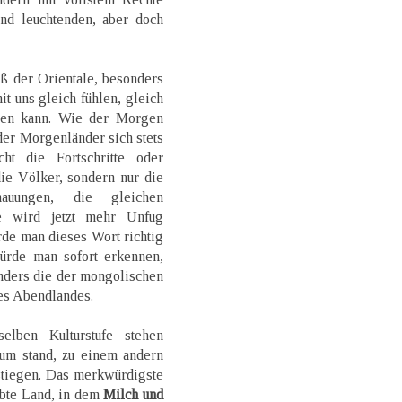
nd leuchtenden, aber doch
ß der Orientale, besonders
it uns gleich fühlen, gleich
ben kann. Wie der Morgen
der Morgenländer sich stets
ht die Fortschritte oder
die Völker, sondern nur die
auungen, die gleichen
e wird jetzt mehr Unfug
rde man dieses Wort richtig
ürde man sofort erkennen,
nders die der mongolischen
des Abendlandes.
elben Kulturstufe stehen
tum stand, zu einem andern
stiegen. Das merkwürdigste
obte Land, in dem
Milch und