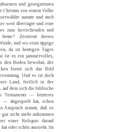
htbarsten und gesegnetsten
r Christus von einem Volke
userwählte nannte und auch
er weit überragte und eine
 es zum herrschenden und
heute? Zerstreut dieses
Winde, und wo einst üppige
ten, da ist heutigen Tages
t ist es ein jammervolles,
s den Boden bewohnt, der
cken bietet sich das Bild
Verwüstung. Und es ist doch
es Land, freilich in der
, auf dem sich die biblische
n Testaments — letzteres
 — abgespielt hat, schon
 in Anspruch nimmt, daß es
st gar nicht mehr ankommen
ei einer Reliquie darauf
hat oder schön aussieht. Im