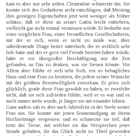
kam es aber nur sehr selten. Clementine schmerzte das. Sie
konnte sich des Gedankens nicht entschlagen, daß Meining
ihre geistigen Eigenschaften jetzt weit weniger als früher
schätze, daß er diese an seiner Gattin leicht entbehren,
vielleicht gar nicht einmal vermissen würde. Er bedurfte nur
einer sorglichen Frau, einer freundlichen Gesellschafterin,
mit der er sich, wenn er nicht zu müde war, über
unbedeutende Dinge heiter unterhielt, die er wirklich sehr
lieb hatte und der er gern viel Freude bereitet haben würde,
hätte er vor übergroßer Beschäftigung nur die Zeit
gefunden, an Das zu denken, was sie freuen könnte. Vor
Allem aber fühlte er sich sehr froh, ein so behagliches
Haus und eine Frau zu besitzen, die jedem seiner Wünsche
mit der größten Bereitwilligkeit zuvorkam. Er pries sich
glücklich, grade diese Frau gewählt zu haben, er zweifelte
nicht, daß sie sich zufrieden fühlte, weil er es war und es
noch immer mehr wurde, je länger sie mit einander lebten.
Ganz anders sah es aber nach Jahresfrist in der Seele seiner
Frau aus. Sie konnte nie jenen Sonnenaufgang an ihrem
Hochzeitstage vergessen; und es schmerzte sie tief, daß
trotz der Treue, mit welcher sie das Versprechen jener
Stunde gehalten, ihr das Glück nicht zu Theil geworden