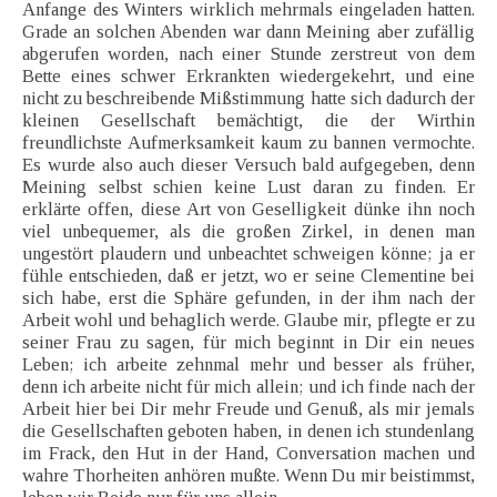
Anfange des Winters wirklich mehrmals eingeladen hatten.
Grade an solchen Abenden war dann Meining aber zufällig
abgerufen worden, nach einer Stunde zerstreut von dem
Bette eines schwer Erkrankten wiedergekehrt, und eine
nicht zu beschreibende Mißstimmung hatte sich dadurch der
kleinen Gesellschaft bemächtigt, die der Wirthin
freundlichste Aufmerksamkeit kaum zu bannen vermochte.
Es wurde also auch dieser Versuch bald aufgegeben, denn
Meining selbst schien keine Lust daran zu finden. Er
erklärte offen, diese Art von Geselligkeit dünke ihn noch
viel unbequemer, als die großen Zirkel, in denen man
ungestört plaudern und unbeachtet schweigen könne; ja er
fühle entschieden, daß er jetzt, wo er seine Clementine bei
sich habe, erst die Sphäre gefunden, in der ihm nach der
Arbeit wohl und behaglich werde. Glaube mir, pflegte er zu
seiner Frau zu sagen, für mich beginnt in Dir ein neues
Leben; ich arbeite zehnmal mehr und besser als früher,
denn ich arbeite nicht für mich allein; und ich finde nach der
Arbeit hier bei Dir mehr Freude und Genuß, als mir jemals
die Gesellschaften geboten haben, in denen ich stundenlang
im Frack, den Hut in der Hand, Conversation machen und
wahre Thorheiten anhören mußte. Wenn Du mir beistimmst,