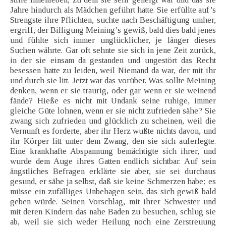
Jahre hindurch als Mädchen geführt hatte. Sie erfüllte auf’s
Strengste ihre Pflichten, suchte nach Beschäftigung umher,
ergriff, der Billigung Meining’s gewiß, bald dies bald jenes
und fühlte sich immer unglücklicher, je länger dieses
Suchen währte. Gar oft sehnte sie sich in jene Zeit zurück,
in der sie einsam da gestanden und ungestört das Recht
besessen hatte zu leiden, weil Niemand da war, der mit ihr
und durch sie litt. Jetzt war das vorüber. Was sollte Meining
denken, wenn er sie traurig, oder gar wenn er sie weinend
fände? Hieße es nicht mit Undank seine ruhige, immer
gleiche Güte lohnen, wenn er sie nicht zufrieden sähe? Sie
zwang sich zufrieden und glücklich zu scheinen, weil die
Vernunft es forderte, aber ihr Herz wußte nichts davon, und
ihr Körper litt unter dem Zwang, den sie sich auferlegte.
Eine krankhafte Abspannung bemächtigte sich ihrer, und
wurde dem Auge ihres Gatten endlich sichtbar. Auf sein
ängstliches Befragen erklärte sie aber, sie sei durchaus
gesund, er sähe ja selbst, daß sie keine Schmerzen habe; es
müsse ein zufälliges Unbehagen sein, das sich gewiß bald
geben würde. Seinen Vorschlag, mit ihrer Schwester und
mit deren Kindern das nahe Baden zu besuchen, schlug sie
ab, weil sie sich weder Heilung noch eine Zerstreuung