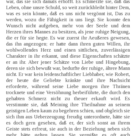
war, das sie sich damals erhofft. Es schmerzte sie, daß das
Leben, ohne unsre Schuld, so weit zurückbleibt hinter Dem,
was es sein könnte, daß es uns nicht vergönnt ist, Das zu
werden, wozu die Fähigkeit in uns liegt. Sie konnte den
Wunsch nicht aufgeben, mehr von der Seele und dem
Herzen ihres Mannes zu besitzen, als jene ruhige Neigung,
die er für sie hegte. Es war zuerst ihr Aeußeres gewesen,
das ihn angezogen; er hatte dann ihren guten Willen, ihr
wohlwollendes Herz und einen sittlichen, zuverlässigen
Charakter in ihr erkannt, und diese Eigenschaften schätzte
er an ihr. Aber jener Schätze von Liebe und Hingebung,
deren sie sich bewußt war, bedurfte der ruhige, ältere Mann
nicht. Er war kein leidenschaftlicher Liebhaber, wie Robert,
der heute die Geliebte kränkte und ihre Nachsicht
erforderte, während seine Liebe morgen ihre Thränen
trocknete und eine Versöhnung herbeiführte, die durch den
gehabten Schmerz nicht zu theuer erkauft wird. Es
verstimmte sie, daß Meining ihre Theilnahme an seinem
geistigen Leben kaum zu begehren schien, und obgleich sie
sich ihm aus Ueberzeugung freudig unterordnete, hätte sie
es doch gern gesehen, daß er, der sich sonst an ihrem
Geiste stets erfreut, sie auch in der Beziehung neben sich
mehr hätte gelten lassen. Sie vermißte es oft auch