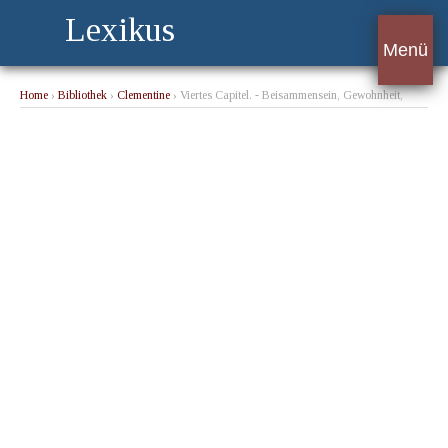
Lexikus
Menü
Home
›
Bibliothek
›
Clementine
› Viertes Capitel. - Beisammensein, Gewohnheit,
Haushaltsangelegenheiten, Collegia, Verheiratung, Gesellschaften. Mißstimmung,
Geselligkeit, Conversation, Thorheiten, Zufriedenheit, Regsamkeit,
Zurückgezogenheit, Gesellschafterin, Bereitwilligkeit, Leidenschaftlichkeit,
Selbstsucht,