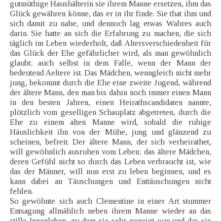
gutmüthige Haushälterin sie ihrem Manne ersetzen, ihm das
Glück gewähren könne, das er in ihr finde. Sie that ihm und
sich damit zu nahe, und dennoch lag etwas Wahres auch
darin. Sie hatte an sich die Erfahrung zu machen, die sich
täglich im Leben wiederholt, daß Altersverschiedenheit für
das Glück der Ehe gefährlicher wird, als man gewöhnlich
glaubt; auch selbst in dem Falle, wenn der Mann der
bedeutend Aeltere ist. Das Mädchen, wenngleich nicht mehr
jung, bekommt durch die Ehe eine zweite Jugend, während
der ältere Mann, den man bis dahin noch immer einen Mann
in den besten Jahren, einen Heirathscandidaten nannte,
plötzlich vom geselligen Schauplatz abgetreten, durch die
Ehe zu einem alten Manne wird, sobald die ruhige
Häuslichkeit ihn von der Mühe, jung und glänzend zu
scheinen, befreit. Der ältere Mann, der sich verheirathet,
will gewöhnlich ausruhen vom Leben; das ältere Mädchen,
deren Gefühl nicht so durch das Leben verbraucht ist, wie
das der Männer, will nun erst zu leben beginnen, und es
kann dabei an Täuschungen und Enttäuschungen nicht
fehlen.
So gewöhnte sich auch Clementine in einer Art stummer
Entsagung allmählich neben ihrem Manne wieder an das
stille Innenleben, zu dem sie sehr geneigt war und das sie