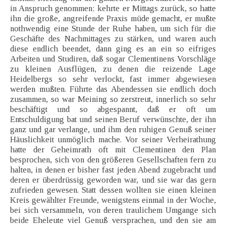
in Anspruch genommen; kehrte er Mittags zurück, so hatte
ihn die große, angreifende Praxis müde gemacht, er mußte
nothwendig eine Stunde der Ruhe haben, um sich für die
Geschäfte des Nachmittages zu stärken, und waren auch
diese endlich beendet, dann ging es an ein so eifriges
Arbeiten und Studiren, daß sogar Clementinens Vorschläge
zu kleinen Ausflügen, zu denen die reizende Lage
Heidelbergs so sehr verlockt, fast immer abgewiesen
werden mußten. Führte das Abendessen sie endlich doch
zusammen, so war Meining so zerstreut, innerlich so sehr
beschäftigt und so abgespannt, daß er oft um
Entschuldigung bat und seinen Beruf verwünschte, der ihn
ganz und gar verlange, und ihm den ruhigen Genuß seiner
Häuslichkeit unmöglich mache. Vor seiner Verheirathung
hatte der Geheimrath oft mit Clementinen den Plan
besprochen, sich von den größeren Gesellschaften fern zu
halten, in denen er bisher fast jeden Abend zugebracht und
deren er überdrüssig geworden war, und sie war das gern
zufrieden gewesen. Statt dessen wollten sie einen kleinen
Kreis gewählter Freunde, wenigstens einmal in der Woche,
bei sich versammeln, von deren traulichem Umgange sich
beide Eheleute viel Genuß versprachen, und den sie am