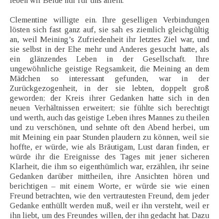
leben wir Beide nur für uns allein.
Clementine willigte ein. Ihre geselligen Verbindungen
lösten sich fast ganz auf, sie sah es ziemlich gleichgültig
an, weil Meining’s Zufriedenheit ihr letztes Ziel war, und
sie selbst in der Ehe mehr und Anderes gesucht hatte, als
ein glänzendes Leben in der Gesellschaft. Ihre
ungewöhnliche geistige Regsamkeit, die Meining an dem
Mädchen so interessant gefunden, war in der
Zurückgezogenheit, in der sie lebten, doppelt groß
geworden; der Kreis ihrer Gedanken hatte sich in den
neuen Verhältnissen erweitert; sie fühlte sich berechtigt
und werth, auch das geistige Leben ihres Mannes zu theilen
und zu verschönen, und sehnte oft den Abend herbei, um
mit Meining ein paar Stunden plaudern zu können, weil sie
hoffte, er würde, wie als Bräutigam, Lust daran finden, er
würde ihr die Ereignisse des Tages mit jener sicheren
Klarheit, die ihm so eigenthümlich war, erzählen, ihr seine
Gedanken darüber mittheilen, ihre Ansichten hören und
berichtigen – mit einem Worte, er würde sie wie einen
Freund betrachten, wie den vertrautesten Freund, dem jeder
Gedanke enthüllt werden muß, weil er ihn versteht, weil er
ihn liebt, um des Freundes willen, der ihn gedacht hat. Dazu