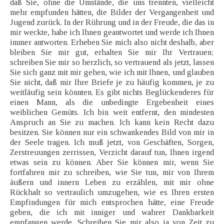
daß Sie, ohne die Umstände, die uns trennten, vielleicht
mehr empfunden hätten, die Bilder der Vergangenheit und
Jugend zurück. In der Rührung und in der Freude, die das in
mir weckte, habe ich Ihnen geantwortet und werde ich Ihnen
immer antworten. Erheben Sie mich also nicht deshalb, aber
bleiben Sie mir gut, erhalten Sie mir Ihr Vertrauen;
schreiben Sie mir so herzlich, so vertrauend als jetzt, lassen
Sie sich ganz mit mir gehen, wie ich mit Ihnen, und glauben
Sie nicht, daß mir Ihre Briefe je zu häufig kommen, je zu
weitläufig sein könnten. Es gibt nichts Beglückenderes für
einen Mann, als die unbedingte Ergebenheit eines
weiblichen Gemüts. Ich bin weit entfernt, den mindesten
Anspruch an Sie zu machen. Ich kann kein Recht dazu
besitzen. Sie können nur ein schwankendes Bild von mir in
der Seele tragen. Ich muß jetzt, von Geschäften, Sorgen,
Zerstreuungen zerrissen, Verzicht darauf tun, Ihnen irgend
etwas sein zu können. Aber Sie können mir, wenn Sie
fortfahren mir zu schreiben, wie Sie tun, mir von Ihrem
äußern und innern Leben zu erzählen, mit mir ohne
Rückhalt so vertraulich umzugehen, wie es Ihren ersten
Empfindungen für mich entsprochen hätte, eine Freude
geben, die ich mit inniger und wahrer Dankbarkeit
empfangen werde. Schreiben Sie mir also ja von Zeit zu