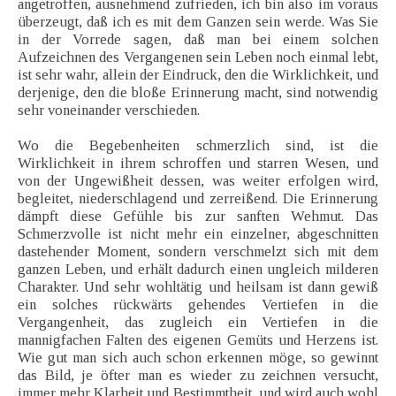
angetroffen, ausnehmend zufrieden, ich bin also im voraus
überzeugt, daß ich es mit dem Ganzen sein werde. Was Sie
in der Vorrede sagen, daß man bei einem solchen
Aufzeichnen des Vergangenen sein Leben noch einmal lebt,
ist sehr wahr, allein der Eindruck, den die Wirklichkeit, und
derjenige, den die bloße Erinnerung macht, sind notwendig
sehr voneinander verschieden.
Wo die Begebenheiten schmerzlich sind, ist die
Wirklichkeit in ihrem schroffen und starren Wesen, und
von der Ungewißheit dessen, was weiter erfolgen wird,
begleitet, niederschlagend und zerreißend. Die Erinnerung
dämpft diese Gefühle bis zur sanften Wehmut. Das
Schmerzvolle ist nicht mehr ein einzelner, abgeschnitten
dastehender Moment, sondern verschmelzt sich mit dem
ganzen Leben, und erhält dadurch einen ungleich milderen
Charakter. Und sehr wohltätig und heilsam ist dann gewiß
ein solches rückwärts gehendes Vertiefen in die
Vergangenheit, das zugleich ein Vertiefen in die
mannigfachen Falten des eigenen Gemüts und Herzens ist.
Wie gut man sich auch schon erkennen möge, so gewinnt
das Bild, je öfter man es wieder zu zeichnen versucht,
immer mehr Klarheit und Bestimmtheit, und wird auch wohl