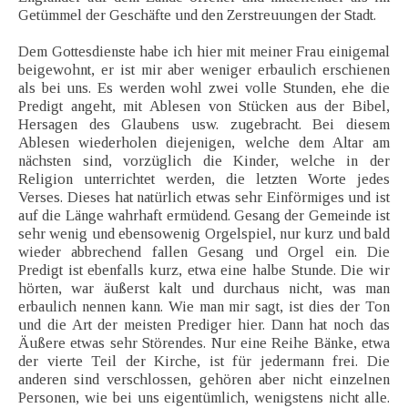
Getümmel der Geschäfte und den Zerstreuungen der Stadt.
Dem Gottesdienste habe ich hier mit meiner Frau einigemal
beigewohnt, er ist mir aber weniger erbaulich erschienen
als bei uns. Es werden wohl zwei volle Stunden, ehe die
Predigt angeht, mit Ablesen von Stücken aus der Bibel,
Hersagen des Glaubens usw. zugebracht. Bei diesem
Ablesen wiederholen diejenigen, welche dem Altar am
nächsten sind, vorzüglich die Kinder, welche in der
Religion unterrichtet werden, die letzten Worte jedes
Verses. Dieses hat natürlich etwas sehr Einförmiges und ist
auf die Länge wahrhaft ermüdend. Gesang der Gemeinde ist
sehr wenig und ebensowenig Orgelspiel, nur kurz und bald
wieder abbrechend fallen Gesang und Orgel ein. Die
Predigt ist ebenfalls kurz, etwa eine halbe Stunde. Die wir
hörten, war äußerst kalt und durchaus nicht, was man
erbaulich nennen kann. Wie man mir sagt, ist dies der Ton
und die Art der meisten Prediger hier. Dann hat noch das
Äußere etwas sehr Störendes. Nur eine Reihe Bänke, etwa
der vierte Teil der Kirche, ist für jedermann frei. Die
anderen sind verschlossen, gehören aber nicht einzelnen
Personen, wie bei uns eigentümlich, wenigstens nicht alle.