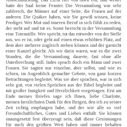
hatte der Saal keine Fenster. Die Versammlung war sehr
zahlreich, die Männer auf einer Seite, die Frauen auf der
anderen. Die Quäker haben, wie Sie gewiß wissen, keine
Prediger. Wer Mut und inneren Beruf in sich fühlt zu reden,
der steht auf und tut es. Sonst herrscht in der Versammlung
eine Totenstille. Wer spricht, tut das entweder von der Stelle
aus, wo er ist, oder geht auf einen etwas erhöhten Platz, auf
dem aber mehrere zugleich stehen können und der garnicht
einer Kanzel gleicht. Als wir darin waren, war es die zwei
Stunden, die die Versammlung dauerte, fast ohne alle
Unterbrechung still. Indes sprach doch ein Mann und zwei
Frauen. Sie sagten nur einzelne, aber selbst, und wie es
schien, im Augenblick gemachte Gebete, von ganz kurzen
Betrachtungen begleitet. Was sie aber sprachen, war in sich
sehr gut, von vielen Sprüchen aus der Bibel begleitet und
mit großer Innigkeit und Herzlichkeit vorgetragen. Erst am
Ende meines Briefes sage ich Ihnen, liebe Charlotte,
meinen herzlichsten Dank für den Ihrigen, den ich zu seiner
Zeit richtig empfangen habe, und der wie alle so viel
Freundschaftliches, Gutes und Liebes enthält. Sie können
unausgesetzt fest überzeugt sein, daß diese Gesinnungen
für mich den größten Wert haben und immer behalten