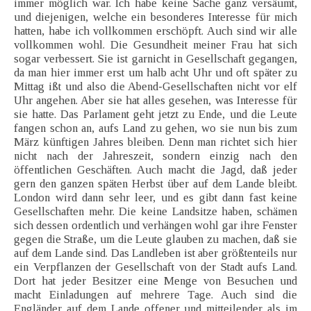
immer möglich war. Ich habe keine Sache ganz versäumt,
und diejenigen, welche ein besonderes Interesse für mich
hatten, habe ich vollkommen erschöpft. Auch sind wir alle
vollkommen wohl. Die Gesundheit meiner Frau hat sich
sogar verbessert. Sie ist garnicht in Gesellschaft gegangen,
da man hier immer erst um halb acht Uhr und oft später zu
Mittag ißt und also die Abend-Gesellschaften nicht vor elf
Uhr angehen. Aber sie hat alles gesehen, was Interesse für
sie hatte. Das Parlament geht jetzt zu Ende, und die Leute
fangen schon an, aufs Land zu gehen, wo sie nun bis zum
März künftigen Jahres bleiben. Denn man richtet sich hier
nicht nach der Jahreszeit, sondern einzig nach den
öffentlichen Geschäften. Auch macht die Jagd, daß jeder
gern den ganzen späten Herbst über auf dem Lande bleibt.
London wird dann sehr leer, und es gibt dann fast keine
Gesellschaften mehr. Die keine Landsitze haben, schämen
sich dessen ordentlich und verhängen wohl gar ihre Fenster
gegen die Straße, um die Leute glauben zu machen, daß sie
auf dem Lande sind. Das Landleben ist aber größtenteils nur
ein Verpflanzen der Gesellschaft von der Stadt aufs Land.
Dort hat jeder Besitzer eine Menge von Besuchen und
macht Einladungen auf mehrere Tage. Auch sind die
Engländer auf dem Lande offener und mitteilender als im