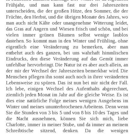
Frühjahr, und man kann fast nur drei Jahreszeiten
unterscheiden, die der großen Hitze, den Sommer, die der
Früchte, den Herbst, und die übrigen Monate des Jahres, wo
man auch nicht Kälte oder unangenehme Witterung leidet,
das Gras auf Angern und Wiesen frisch und schön, und bei
vielen immer grünen Bäumen selbst wenige laublos
dastehen. So kommt man in den Winter und Frühling, ohne
eigentlich eine Veränderung zu bemerken, aber man
entbehrt auch des ganzen, bei uns wahrhaft himmlischen
Eindrucks, den diese Veränderung auf das Gemüt immer
unfehlbar hervorbringt. Die Natur ist es aber auch allein, an
der mir der Wechsel der Jahreszeiten bemerkbar wird. Die
Menschen pflegen ihn sonst auch noch in ihrer veränderten
Lebensweise zu spüren. Das ist nun bei mir nicht der Fall.
Ich lebe, einigen Wechsel des Aufenthalts abgerechnet,
ziemlich jeden Monat im Jahr auf die gleiche Weise. Es ist
dies eine natürliche Folge meines wenigen Ausgehens im
Winter und meines ununterbrochenen Arbeitens. Denn wenn
Sie die Stunden von 3 bis 5 und von 8 bis 10 des Tages und
die Nacht ausnehmen, können Sie sich mich, liebe
Charlotte, immer in meiner Stube, und da immer an meinem
Schreibtische sitzend, denken. Da die wenigen