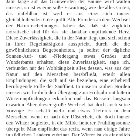
Jahr lange auf das Grünwerden der Bäume wird warten
müssen, so ist es eine süße Erwartung, wie die alles Guten,
das unfehlbar ist, weil es aus einer sich immer
gleichbleibenden Güte quillt. Alle Freuden an dem Wechsel
der Naturerscheinungen haben das, daß sie zugleich
moralische sind für das sie dankbar empfindende Herz.
Diese Zuverlässigkeit, die in der Natur liegt und sich schon
in ihrer Regelmäßigkeit ausspricht, durch die die
gewöhnlichsten Begebenheiten, ja selbst der tägliche
Sonnen-Auf- und -Niedergang etwas Großes und
Wunderbares erhalten, diese Zuverlässigkeit, sage ich,
verbunden mit der Wohltätigkeit alles dessen, was aus der
Natur auf den Menschen herabfließt, erteilt allen
Empfindungen, die sich auf sie beziehen, eine erhebend
beruhigende Fülle der Sanftheit. In unserm rauhen Norden
müssen wir freilich den Übergang zum Frühjahr mit bittern
Winterempfindungen erkaufen und das Bessere langsam
erwarten. Aber dieser große Wechsel hat doch auch seine
Vorzüge. Er schafft mehr und etwas Tieferes in dem
Menschen, wenn er nach der Düsterheit, die doch immer
den Winter begleitet, in die Milde heiterer Frühlingssonne
übergeht. Man empfindet das recht, wenn man einige Jahre
in südlichen Ländern zubringt. Der Winter ist da eigentlich