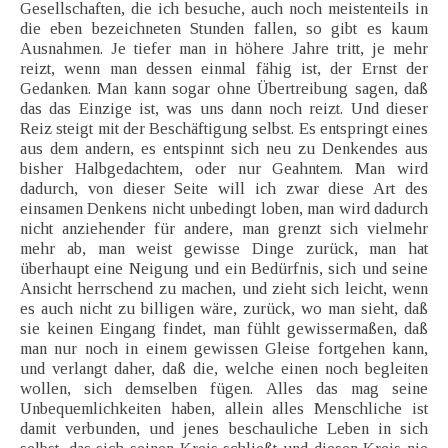
Gesellschaften, die ich besuche, auch noch meistenteils in
die eben bezeichneten Stunden fallen, so gibt es kaum
Ausnahmen. Je tiefer man in höhere Jahre tritt, je mehr
reizt, wenn man dessen einmal fähig ist, der Ernst der
Gedanken. Man kann sogar ohne Übertreibung sagen, daß
das das Einzige ist, was uns dann noch reizt. Und dieser
Reiz steigt mit der Beschäftigung selbst. Es entspringt eines
aus dem andern, es entspinnt sich neu zu Denkendes aus
bisher Halbgedachtem, oder nur Geahntem. Man wird
dadurch, von dieser Seite will ich zwar diese Art des
einsamen Denkens nicht unbedingt loben, man wird dadurch
nicht anziehender für andere, man grenzt sich vielmehr
mehr ab, man weist gewisse Dinge zurück, man hat
überhaupt eine Neigung und ein Bedürfnis, sich und seine
Ansicht herrschend zu machen, und zieht sich leicht, wenn
es auch nicht zu billigen wäre, zurück, wo man sieht, daß
sie keinen Eingang findet, man fühlt gewissermaßen, daß
man nur noch in einem gewissen Gleise fortgehen kann,
und verlangt daher, daß die, welche einen noch begleiten
wollen, sich demselben fügen. Alles das mag seine
Unbequemlichkeiten haben, allein alles Menschliche ist
damit verbunden, und jenes beschauliche Leben in sich