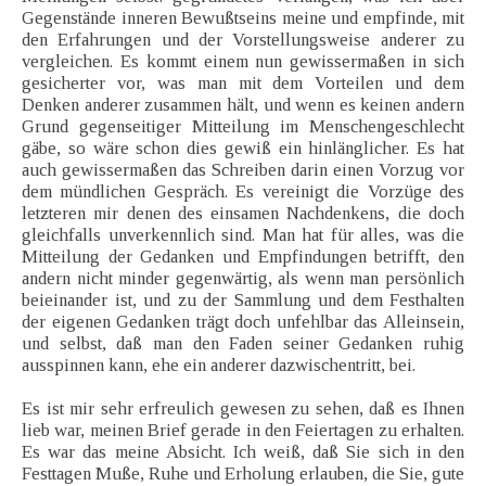
Gegenstände inneren Bewußtseins meine und empfinde, mit
den Erfahrungen und der Vorstellungsweise anderer zu
vergleichen. Es kommt einem nun gewissermaßen in sich
gesicherter vor, was man mit dem Vorteilen und dem
Denken anderer zusammen hält, und wenn es keinen andern
Grund gegenseitiger Mitteilung im Menschengeschlecht
gäbe, so wäre schon dies gewiß ein hinlänglicher. Es hat
auch gewissermaßen das Schreiben darin einen Vorzug vor
dem mündlichen Gespräch. Es vereinigt die Vorzüge des
letzteren mir denen des einsamen Nachdenkens, die doch
gleichfalls unverkennlich sind. Man hat für alles, was die
Mitteilung der Gedanken und Empfindungen betrifft, den
andern nicht minder gegenwärtig, als wenn man persönlich
beieinander ist, und zu der Sammlung und dem Festhalten
der eigenen Gedanken trägt doch unfehlbar das Alleinsein,
und selbst, daß man den Faden seiner Gedanken ruhig
ausspinnen kann, ehe ein anderer dazwischentritt, bei.
Es ist mir sehr erfreulich gewesen zu sehen, daß es Ihnen
lieb war, meinen Brief gerade in den Feiertagen zu erhalten.
Es war das meine Absicht. Ich weiß, daß Sie sich in den
Festtagen Muße, Ruhe und Erholung erlauben, die Sie, gute