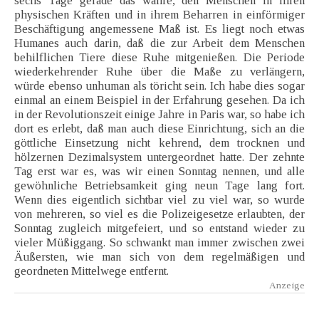
sechs Tage gerade das wahre, den Menschen in ihren
physischen Kräften und in ihrem Beharren in einförmiger
Beschäftigung angemessene Maß ist. Es liegt noch etwas
Humanes auch darin, daß die zur Arbeit dem Menschen
behilflichen Tiere diese Ruhe mitgenießen. Die Periode
wiederkehrender Ruhe über die Maße zu verlängern,
würde ebenso unhuman als töricht sein. Ich habe dies sogar
einmal an einem Beispiel in der Erfahrung gesehen. Da ich
in der Revolutionszeit einige Jahre in Paris war, so habe ich
dort es erlebt, daß man auch diese Einrichtung, sich an die
göttliche Einsetzung nicht kehrend, dem trocknen und
hölzernen Dezimalsystem untergeordnet hatte. Der zehnte
Tag erst war es, was wir einen Sonntag nennen, und alle
gewöhnliche Betriebsamkeit ging neun Tage lang fort.
Wenn dies eigentlich sichtbar viel zu viel war, so wurde
von mehreren, so viel es die Polizeigesetze erlaubten, der
Sonntag zugleich mitgefeiert, und so entstand wieder zu
vieler Müßiggang. So schwankt man immer zwischen zwei
Äußersten, wie man sich von dem regelmäßigen und
geordneten Mittelwege entfernt.