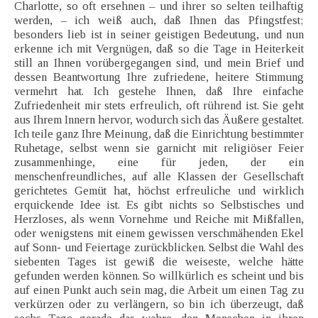
Charlotte, so oft ersehnen – und ihrer so selten teilhaftig
werden, – ich weiß auch, daß Ihnen das Pfingstfest;
besonders lieb ist in seiner geistigen Bedeutung, und nun
erkenne ich mit Vergnügen, daß so die Tage in Heiterkeit
still an Ihnen vorübergegangen sind, und mein Brief und
dessen Beantwortung Ihre zufriedene, heitere Stimmung
vermehrt hat. Ich gestehe Ihnen, daß Ihre einfache
Zufriedenheit mir stets erfreulich, oft rührend ist. Sie geht
aus Ihrem Innern hervor, wodurch sich das Äußere gestaltet.
Ich teile ganz Ihre Meinung, daß die Einrichtung bestimmter
Ruhetage, selbst wenn sie garnicht mit religiöser Feier
zusammenhinge, eine für jeden, der ein
menschenfreundliches, auf alle Klassen der Gesellschaft
gerichtetes Gemüt hat, höchst erfreuliche und wirklich
erquickende Idee ist. Es gibt nichts so Selbstisches und
Herzloses, als wenn Vornehme und Reiche mit Mißfallen,
oder wenigstens mit einem gewissen verschmähenden Ekel
auf Sonn- und Feiertage zurückblicken. Selbst die Wahl des
siebenten Tages ist gewiß die weiseste, welche hätte
gefunden werden können. So willkürlich es scheint und bis
auf einen Punkt auch sein mag, die Arbeit um einen Tag zu
verkürzen oder zu verlängern, so bin ich überzeugt, daß