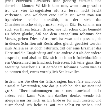
jedes einzelnen Erzählers hätte gehörig entfalten und
darstellen können. Wirklich kann man, wenn man gewohnt
ist, die vier Evangelisten oft zu lesen, nicht leicht
verkennen, von welchem eine Stelle ist, wenn man nur
irgendeine solche auswählt, in der sich das
Charakteristische einigermaßen zeigen läßt. Es scheint mir
auch aus Ihrem letzten Briefe, wie ich schon öfter bemerkt
zu haben glaube, daß Sie dem Evangelium Johannis den
Vorzug geben. Dieser Ausdruck ist zwar nicht passend, da
in diesen Schriften mit Recht alles gleich geachtet werden
muß. Allein es ist doch natürlich, daß der eine Erzähler das
Herz und die Empfindung auf eine andere Art als der andere
anspricht, und alsdann läßt sich auch nach Individualitäten
ein Unterschied im Eindruck festsetzen. Ich teile ganz Ihre
Meinung hierüber. Es ist gerade im Johannes, wenn man es
so nennen darf, etwas vorzüglich Seelenvolles.
In dem, was Sie über das Glück sagen, haben Sie mich doch
einmal mißverstanden, wie das ja auch bei den meisten und
großen Übereinstimmungen unter uns manchmal nicht
anders sein kann. Was ich darüber denke, wende ich
übrigens nur für mich an. Ich finde es für mich tröstend und
ausreichend. Ich liebe es, auf mir selbst zu stehen, und