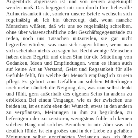
Augenblick abgerissen ist und von neuem angeknüpft
werden muß. Das begegnet mir nun durch Ihre liebevolle
Aufmerksamkeit nie, sondern unsere Briefe wechseln sich
regelmäßig ab. Ich bin überzeugt, daß, wenn manche
Menschen wüßten, daß wir uns so regelmäßig schreiben,
ohne über wissenschaftliche oder Geschäftsgegenstände zu
reden, noch uns Tatsachen mitzuteilen, sie gar nicht
begreifen würden, was man sich sagen könne, wenn man
sich scheinbar nichts zu sagen hat. Recht wenige Menschen
haben einen Begriff und einen Sinn für die Mitteilung von
Gedanken, Ideen und Empfindungen, wenn es ihnen auch
auf keine Art an Verstand, Geist und Regsamkeit für alle
Gefühle fehlt, für welche der Mensch empfänglich zu sein
pflegt. Es gehört zum Gefallen an solchen Mitteilungen
noch mehr, nämlich die Neigung, das, was man selbst denkt
und fühlt, gern außerhalb des eigenen Seins im andern zu
erblicken. Bei einem Umgange, wie es der zwischen uns
beiden ist, ist es nicht eben der Wunsch, etwas in den andern
zu verpflanzen, Meinungen in ihm zu begründen, zu
befestigen oder zu zerstören, wenigstens fühle ich keinen
solchen Hang und solches Bemühen in mir. Aber was ich
deutlich fühle, ist ein großes und in der Liebe zu gefaßten
Meinungen selbst: gegründetes Verlangen, was ich über