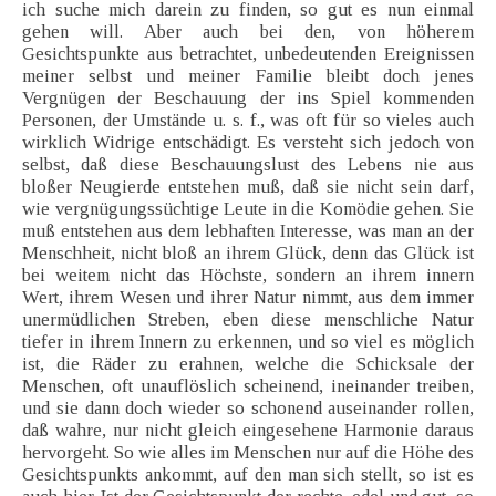
ich suche mich darein zu finden, so gut es nun einmal
gehen will. Aber auch bei den, von höherem
Gesichtspunkte aus betrachtet, unbedeutenden Ereignissen
meiner selbst und meiner Familie bleibt doch jenes
Vergnügen der Beschauung der ins Spiel kommenden
Personen, der Umstände u. s. f., was oft für so vieles auch
wirklich Widrige entschädigt. Es versteht sich jedoch von
selbst, daß diese Beschauungslust des Lebens nie aus
bloßer Neugierde entstehen muß, daß sie nicht sein darf,
wie vergnügungssüchtige Leute in die Komödie gehen. Sie
muß entstehen aus dem lebhaften Interesse, was man an der
Menschheit, nicht bloß an ihrem Glück, denn das Glück ist
bei weitem nicht das Höchste, sondern an ihrem innern
Wert, ihrem Wesen und ihrer Natur nimmt, aus dem immer
unermüdlichen Streben, eben diese menschliche Natur
tiefer in ihrem Innern zu erkennen, und so viel es möglich
ist, die Räder zu erahnen, welche die Schicksale der
Menschen, oft unauflöslich scheinend, ineinander treiben,
und sie dann doch wieder so schonend auseinander rollen,
daß wahre, nur nicht gleich eingesehene Harmonie daraus
hervorgeht. So wie alles im Menschen nur auf die Höhe des
Gesichtspunkts ankommt, auf den man sich stellt, so ist es