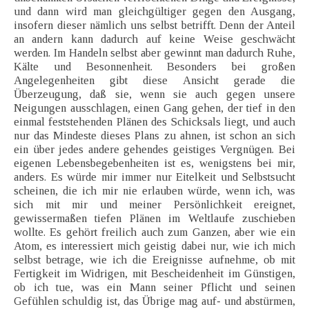
und dann wird man gleichgültiger gegen den Ausgang,
insofern dieser nämlich uns selbst betrifft. Denn der Anteil
an andern kann dadurch auf keine Weise geschwächt
werden. Im Handeln selbst aber gewinnt man dadurch Ruhe,
Kälte und Besonnenheit. Besonders bei großen
Angelegenheiten gibt diese Ansicht gerade die
Überzeugung, daß sie, wenn sie auch gegen unsere
Neigungen ausschlagen, einen Gang gehen, der tief in den
einmal feststehenden Plänen des Schicksals liegt, und auch
nur das Mindeste dieses Plans zu ahnen, ist schon an sich
ein über jedes andere gehendes geistiges Vergnügen. Bei
eigenen Lebensbegebenheiten ist es, wenigstens bei mir,
anders. Es würde mir immer nur Eitelkeit und Selbstsucht
scheinen, die ich mir nie erlauben würde, wenn ich, was
sich mit mir und meiner Persönlichkeit ereignet,
gewissermaßen tiefen Plänen im Weltlaufe zuschieben
wollte. Es gehört freilich auch zum Ganzen, aber wie ein
Atom, es interessiert mich geistig dabei nur, wie ich mich
selbst betrage, wie ich die Ereignisse aufnehme, ob mit
Fertigkeit im Widrigen, mit Bescheidenheit im Günstigen,
ob ich tue, was ein Mann seiner Pflicht und seinen
Gefühlen schuldig ist, das Übrige mag auf- und abstürmen,