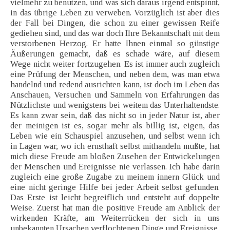
vielmehr zu benutzen, und was sich daraus irgend entspinnt,
in das übrige Leben zu verweben. Vorzüglich ist aber dies
der Fall bei Dingen, die schon zu einer gewissen Reife
gediehen sind, und das war doch Ihre Bekanntschaft mit dem
verstorbenen Herzog. Er hatte Ihnen einmal so günstige
Äußerungen gemacht, daß es schade wäre, auf diesem
Wege nicht weiter fortzugehen. Es ist immer auch zugleich
eine Prüfung der Menschen, und neben dem, was man etwa
handelnd und redend ausrichten kann, ist doch im Leben das
Anschauen, Versuchen und Sammeln von Erfahrungen das
Nützlichste und wenigstens bei weitem das Unterhaltendste.
Es kann zwar sein, daß das nicht so in jeder Natur ist, aber
der meinigen ist es, sogar mehr als billig ist, eigen, das
Leben wie ein Schauspiel anzusehen, und selbst wenn ich
in Lagen war, wo ich ernsthaft selbst mithandeln mußte, hat
mich diese Freude am bloßen Zusehen der Entwickelungen
der Menschen und Ereignisse nie verlassen. Ich habe darin
zugleich eine große Zugabe zu meinem innern Glück und
eine nicht geringe Hilfe bei jeder Arbeit selbst gefunden.
Das Erste ist leicht begreiflich und entsteht auf doppelte
Weise. Zuerst hat man die positive Freude am Anblick der
wirkenden Kräfte, am Weiterrücken der sich in uns
unbekannten Ursachen verflochtenen Dinge und Ereignisse,