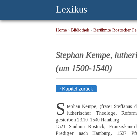
Lexikus
Home
›
Bibliothek
›
Berühmte Rostocker Per
Stephan Kempe, luther
(um 1500-1540)
‹ Kapitel zurück
S
tephan Kempe, (frater Steffanus 
lutherischer Theologe, Refor
gestorben 23.10. 1540 Hamburg;
1521 Studium Rostock, Franziskanerk
Prediger nach Hamburg, 1527 Pfar