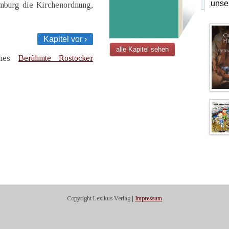
unse
mburg die Kirchenordnung,
Kapitel vor ›
alle Kapitel sehen
uches
Berühmte Rostocker
Copyright Lexikus Verlag |
Impressum