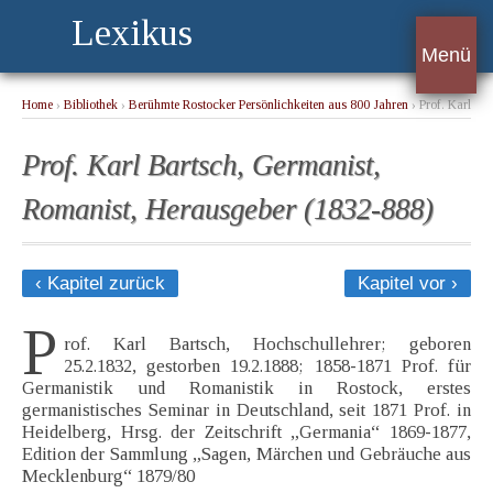
Lexikus
Menü
Home
›
Bibliothek
›
Berühmte Rostocker Persönlichkeiten aus 800 Jahren
› Prof. Karl
Bartsch, Germanist, Romanist, Herausgeber (1832-888)
Prof. Karl Bartsch, Germanist,
Romanist, Herausgeber (1832-888)
‹ Kapitel zurück
Kapitel vor ›
P
rof. Karl Bartsch, Hochschullehrer; geboren
25.2.1832, gestorben 19.2.1888; 1858-1871 Prof. für
Germanistik und Romanistik in Rostock, erstes
germanistisches Seminar in Deutschland, seit 1871 Prof. in
Heidelberg, Hrsg. der Zeitschrift „Germania“ 1869-1877,
Edition der Sammlung „Sagen, Märchen und Gebräuche aus
Mecklenburg“ 1879/80