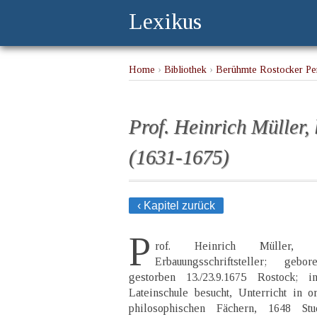
Lexikus
Home
›
Bibliothek
›
Berühmte Rostocker Per
Prof. Heinrich Müller, 
(1631-1675)
‹ Kapitel zurück
P
rof. Heinrich Müller, lu
Erbauungsschriftsteller; geb
gestorben 13./23.9.1675 Rostock; 
Lateinschule besucht, Unterricht in o
philosophischen Fächern, 1648 St