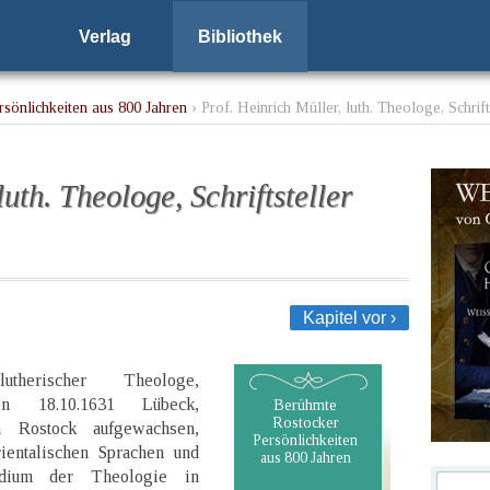
Verlag
Bibliothek
sönlichkeiten aus 800 Jahren
› Prof. Heinrich Müller, luth. Theologe, Schrif
luth. Theologe, Schriftsteller
Kapitel vor ›
therischer Theologe,
oren 18.10.1631 Lübeck,
Berühmte
Rostocker
in Rostock aufgewachsen,
Persönlichkeiten
rientalischen Sprachen und
aus 800 Jahren
udium der Theologie in