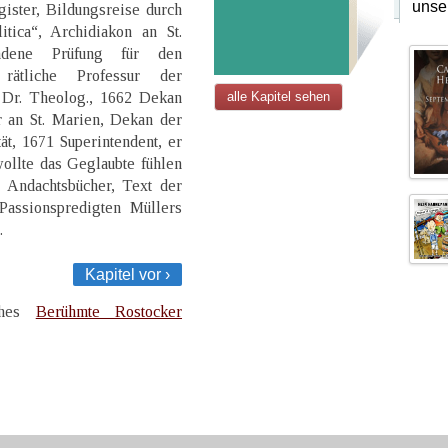
unse
ister, Bildungsreise durch
tica“, Archidiakon an St.
ndene Prüfung für den
rätliche Professur der
 Dr. Theolog., 1662 Dekan
alle Kapitel sehen
r an St. Marien, Dekan der
ät, 1671 Superintendent, er
ollte das Geglaubte fühlen
 Andachtsbücher, Text der
 Passionspredigten Müllers
.
Kapitel vor ›
uches
Berühmte Rostocker