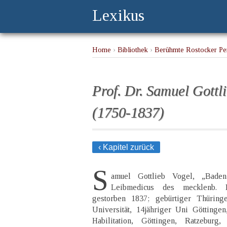
Lexikus
Home
›
Bibliothek
›
Berühmte Rostocker Per
Prof. Dr. Samuel Gottl
(1750-1837)
‹ Kapitel zurück
S
amuel Gottlieb Vogel, „Bade
Leibmedicus des mecklenb. 
gestorben 1837; gebürtiger Thüring
Universität, 14jähriger Uni Göttinge
Habilitation, Göttingen, Ratzeburg, 