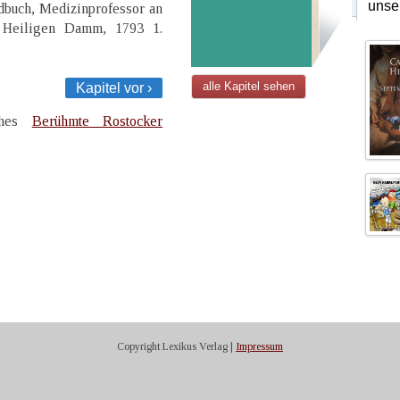
unse
dbuch, Medizinprofessor an
m Heiligen Damm, 1793 1.
alle Kapitel sehen
Kapitel vor ›
uches
Berühmte Rostocker
Copyright Lexikus Verlag |
Impressum