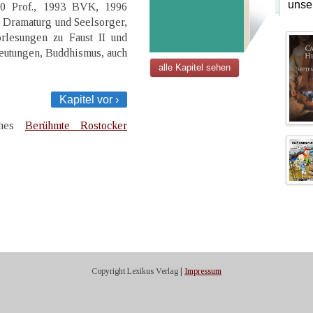
unse
990 Prof., 1993 BVK, 1996
 Dramaturg und Seelsorger,
orlesungen zu Faust II und
eutungen, Buddhismus, auch
alle Kapitel sehen
Kapitel vor ›
uches
Berühmte Rostocker
Copyright Lexikus Verlag |
Impressum