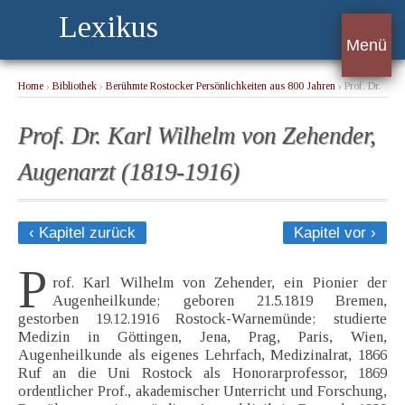
Lexikus
Menü
Home
›
Bibliothek
›
Berühmte Rostocker Persönlichkeiten aus 800 Jahren
› Prof. Dr.
Karl Wilhelm von Zehender, Augenarzt (1819-1916)
Prof. Dr. Karl Wilhelm von Zehender,
Augenarzt (1819-1916)
‹ Kapitel zurück
Kapitel vor ›
P
rof. Karl Wilhelm von Zehender, ein Pionier der
Augenheilkunde; geboren 21.5.1819 Bremen,
gestorben 19.12.1916 Rostock-Warnemünde; studierte
Medizin in Göttingen, Jena, Prag, Paris, Wien,
Augenheilkunde als eigenes Lehrfach, Medizinalrat, 1866
Ruf an die Uni Rostock als Honorarprofessor, 1869
ordentlicher Prof., akademischer Unterricht und Forschung,