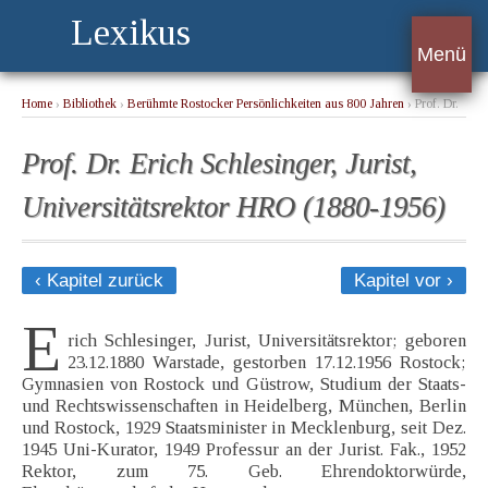
Lexikus
Menü
Home
›
Bibliothek
›
Berühmte Rostocker Persönlichkeiten aus 800 Jahren
› Prof. Dr.
Erich Schlesinger, Jurist, Universitätsrektor HRO (1880-1956)
Prof. Dr. Erich Schlesinger, Jurist,
Universitätsrektor HRO (1880-1956)
‹ Kapitel zurück
Kapitel vor ›
E
rich Schlesinger, Jurist, Universitätsrektor; geboren
23.12.1880 Warstade, gestorben 17.12.1956 Rostock;
Gymnasien von Rostock und Güstrow, Studium der Staats-
und Rechtswissenschaften in Heidelberg, München, Berlin
und Rostock, 1929 Staatsminister in Mecklenburg, seit Dez.
1945 Uni-Kurator, 1949 Professur an der Jurist. Fak., 1952
Rektor, zum 75. Geb. Ehrendoktorwürde,