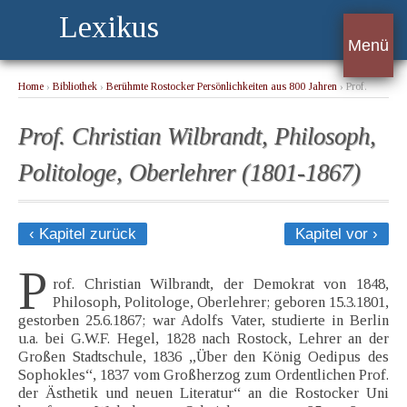
Lexikus
Menü
Home
›
Bibliothek
›
Berühmte Rostocker Persönlichkeiten aus 800 Jahren
› Prof.
Christian Wilbrandt, Philosoph, Politologe, Oberlehrer (1801-1867)
Prof. Christian Wilbrandt, Philosoph,
Politologe, Oberlehrer (1801-1867)
‹ Kapitel zurück
Kapitel vor ›
P
rof. Christian Wilbrandt, der Demokrat von 1848,
Philosoph, Politologe, Oberlehrer; geboren 15.3.1801,
gestorben 25.6.1867; war Adolfs Vater, studierte in Berlin
u.a. bei G.W.F. Hegel, 1828 nach Rostock, Lehrer an der
Großen Stadtschule, 1836 „Über den König Oedipus des
Sophokles“, 1837 vom Großherzog zum Ordentlichen Prof.
der Ästhetik und neuen Literatur“ an die Rostocker Uni