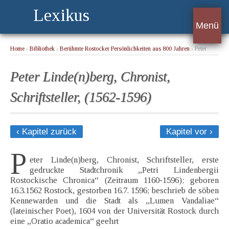
Lexikus
Menü
Home
›
Bibliothek
›
Berühmte Rostocker Persönlichkeiten aus 800 Jahren
› Peter
Linde(n)berg, Chronist, Schriftsteller, (1562-1596)
Peter Linde(n)berg, Chronist,
Schriftsteller, (1562-1596)
‹ Kapitel zurück
Kapitel vor ›
P
eter Linde(n)berg, Chronist, Schriftsteller, erste
gedruckte Stadtchronik „Petri Lindenbergii
Rostockische Chronica“ (Zeitraum 1160-1596); geboren
16.3.1562 Rostock, gestorben 16.7. 1596; beschrieb de söben
Kennewarden und die Stadt als „Lumen Vandaliae“
(lateinischer Poet), 1604 von der Universität Rostock durch
eine „Oratio academica“ geehrt