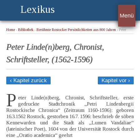
Lexikus
Menü
Home
›
Bibliothek
›
Berühmte Rostocker Persönlichkeiten aus 800 Jahren
› Peter
Linde(n)berg, Chronist, Schriftsteller, (1562-1596)
Peter Linde(n)berg, Chronist,
Schriftsteller, (1562-1596)
‹ Kapitel zurück
Kapitel vor ›
P
eter Linde(n)berg, Chronist, Schriftsteller, erste
gedruckte Stadtchronik „Petri Lindenbergii
Rostockische Chronica“ (Zeitraum 1160-1596); geboren
16.3.1562 Rostock, gestorben 16.7. 1596; beschrieb de söben
Kennewarden und die Stadt als „Lumen Vandaliae“
(lateinischer Poet), 1604 von der Universität Rostock durch
eine „Oratio academica“ geehrt