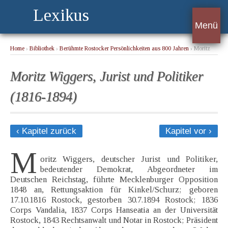
Lexikus
Menü
Home
›
Bibliothek
›
Berühmte Rostocker Persönlichkeiten aus 800 Jahren
› Moritz
Wiggers, Jurist und Politiker (1816-1894)
Moritz Wiggers, Jurist und Politiker
(1816-1894)
‹ Kapitel zurück
Kapitel vor ›
M
oritz Wiggers, deutscher Jurist und Politiker,
bedeutender Demokrat, Abgeordneter im
Deutschen Reichstag, führte Mecklenburger Opposition
1848 an, Rettungsaktion für Kinkel/Schurz; geboren
17.10.1816 Rostock, gestorben 30.7.1894 Rostock; 1836
Corps Vandalia, 1837 Corps Hanseatia an der Universität
Rostock, 1843 Rechtsanwalt und Notar in Rostock; Präsident