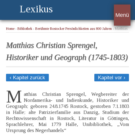
Lexikus
Menü
Home
›
Bibliothek
›
Berühmte Rostocker Persönlichkeiten aus 800 Jahren
› Matthias
Christian Sprengel, Historiker und Geograph (1745-1803)
Matthias Christian Sprengel,
Historiker und Geograph (1745-1803)
‹ Kapitel zurück
Kapitel vor ›
M
atthias Christian Sprengel, Wegbereiter der
Nordamerika- und Indienkunde, Historiker und
Geograph; geboren 24.8.1745 Rostock, gestorben 7.1.1803
in Halle; alte Patrizierfamilie aus Danzig, Studium der
Rechtswissenschaft in Rostock, Literatur in Göttingen,
Sprachlehrer, Mai 1779 Halle, Unibibliothek, „Vom
Ursprung des Negerhandels“