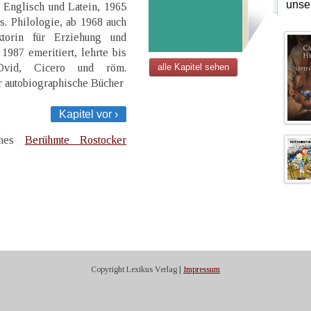
unse
 Englisch und Latein, 1965
ss. Philologie, ab 1968 auch
ktorin für Erziehung und
1987 emeritiert, lehrte bis
Ovid, Cicero und röm.
alle Kapitel sehen
r autobiographische Bücher
Kapitel vor ›
uches
Berühmte Rostocker
Copyright Lexikus Verlag |
Impressum