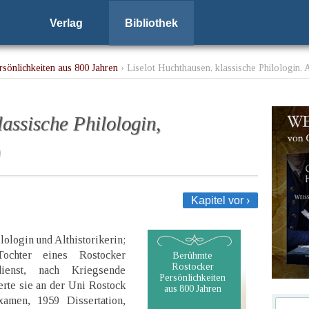
Verlag
Bibliothek
sönlichkeiten aus 800 Jahren
› Liselot Huchthausen, klassische Philologin, A
lassische Philologin,
)
Kapitel vor ›
lologin und Althistorikerin;
Tochter eines Rostocker
Berühmte
Rostocker
dienst, nach Kriegsende
Persönlichkeiten
erte sie an der Uni Rostock
aus 800 Jahren
xamen, 1959 Dissertation,