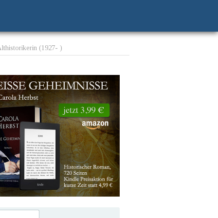
lthistorikerin (1927- )