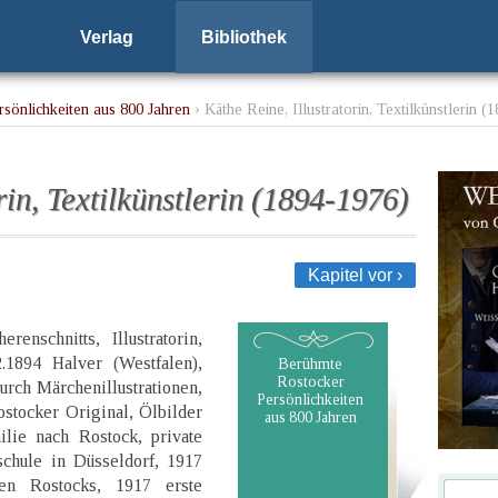
Verlag
Bibliothek
sönlichkeiten aus 800 Jahren
› Käthe Reine, Illustratorin, Textilkünstlerin (
rin, Textilkünstlerin (1894-1976)
Kapitel vor ›
enschnitts, Illustratorin,
2.1894 Halver (Westfalen),
Berühmte
Rostocker
urch Märchenillustrationen,
Persönlichkeiten
stocker Original, Ölbilder
aus 800 Jahren
lie nach Rostock, private
chule in Düsseldorf, 1917
ten Rostocks, 1917 erste