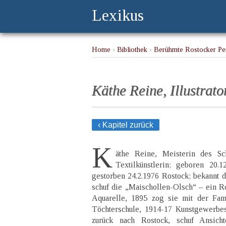
Lexikus
Home
›
Bibliothek
›
Berühmte Rostocker Per
Käthe Reine, Illustrato
‹ Kapitel zurück
K
äthe Reine, Meisterin des Scher
Textilkünstlerin; geboren 20.1
gestorben 24.2.1976 Rostock; bekannt d
schuf die „Maischollen-Olsch“ – ein Ro
Aquarelle, 1895 zog sie mit der Fami
Töchterschule, 1914-17 Kunstgewerbes
zurück nach Rostock, schuf Ansich