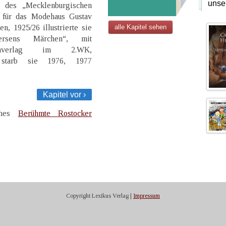
unse
n des „Mecklenburgischen
e für das Modehaus Gustav
n, 1925/26 illustrierte sie
alle Kapitel sehen
rsens Märchen“, mit
artenverlag im 2.WK,
n starb sie 1976, 1977
Kapitel vor ›
uches
Berühmte Rostocker
Copyright Lexikus Verlag |
Impressum