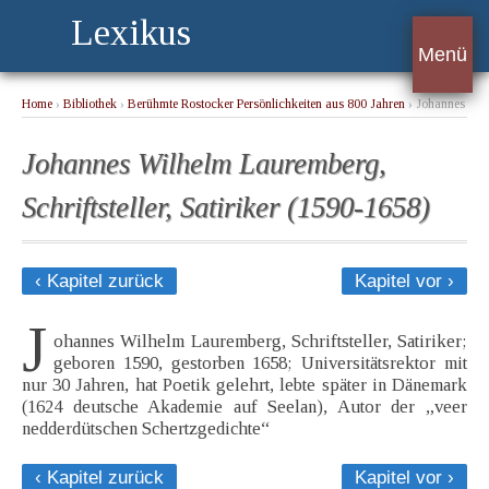
Lexikus
Menü
Home
›
Bibliothek
›
Berühmte Rostocker Persönlichkeiten aus 800 Jahren
› Johannes
Wilhelm Lauremberg, Schriftsteller, Satiriker (1590-1658)
Johannes Wilhelm Lauremberg,
Schriftsteller, Satiriker (1590-1658)
‹ Kapitel zurück
Kapitel vor ›
J
ohannes Wilhelm Lauremberg, Schriftsteller, Satiriker;
geboren 1590, gestorben 1658; Universitätsrektor mit
nur 30 Jahren, hat Poetik gelehrt, lebte später in Dänemark
(1624 deutsche Akademie auf Seelan), Autor der „veer
nedderdütschen Schertzgedichte“
‹ Kapitel zurück
Kapitel vor ›