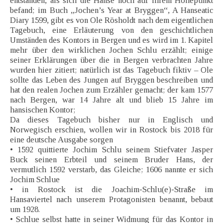
entstanden, als sich die Hanse noch auf ihrem Höhepunkt
befand; im Buch „Jochen’s Year at Bryggen“, A Hanseatic
Diary 1599, gibt es von Ole Rösholdt nach dem eigentlichen
Tagebuch, eine Erläuterung von den geschichtlichen
Umständen des Kontors in Bergen und es wird im 1. Kapitel
mehr über den wirklichen Jochen Schlu erzählt; einige
seiner Erklärungen über die in Bergen verbrachten Jahre
wurden hier zitiert; natürlich ist das Tagebuch fiktiv – Ole
sollte das Leben des Jungen auf Bryggen beschreiben und
hat den realen Jochen zum Erzähler gemacht; der kam 1577
nach Bergen, war 14 Jahre alt und blieb 15 Jahre im
hansischen Kontor;
Da dieses Tagebuch bisher nur in Englisch und
Norwegisch erschien, wollen wir in Rostock bis 2018 für
eine deutsche Ausgabe sorgen
• 1592 quittierte Jochim Schlu seinem Stiefvater Jasper
Buck seinen Erbteil und seinem Bruder Hans, der
vermutlich 1592 verstarb, das Gleiche; 1606 nannte er sich
Jochim Schlue
• in Rostock ist die Joachim-Schlu(e)-Straße im
Hansaviertel nach unserem Protagonisten benannt, bebaut
um 1928.
• Schlue selbst hatte in seiner Widmung für das Kontor in