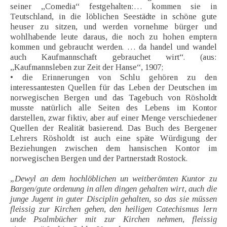
seiner „Comedia“ festgehalten:… kommen sie in
Teutschland, in die löblichen Seestädte in schöne gute
heuser zu sitzen, und werden vornehme bürger und
wohlhabende leute daraus, die noch zu hohen emptern
kommen und gebraucht werden. … da handel und wandel
auch Kaufmannschaft gebrauchet wirt“. (aus:
„Kaufmannsleben zur Zeit der Hanse“, 1907;
• die Erinnerungen von Schlu gehören zu den
interessantesten Quellen für das Leben der Deutschen im
norwegischen Bergen und das Tagebuch von Rösholdt
musste natürlich alle Seiten des Lebens im Kontor
darstellen, zwar fiktiv, aber auf einer Menge verschiedener
Quellen der Realität basierend. Das Buch des Bergener
Lehrers Rösholdt ist auch eine späte Würdigung der
Beziehungen zwischen dem hansischen Kontor im
norwegischen Bergen und der Partnerstadt Rostock.
„Dewyl an dem hochlöblichen un weitberömten Kuntor zu
Bargen/gute ordenung in allen dingen gehalten wirt, auch die
junge Jugent in guter Disciplin gehalten, so das sie müssen
fleissig zur Kirchen gehen, den heiligen Catechismus lern
unde Psalmbücher mit zur Kirchen nehmen, fleissig