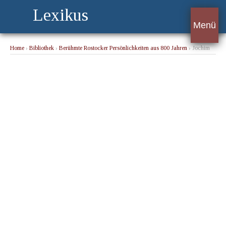
Lexikus
Menü
Home
›
Bibliothek
›
Berühmte Rostocker Persönlichkeiten aus 800 Jahren
› Jochim
Schlu, Dichter eines alten Kulturdenkmals der deutschen Hansa (um 1563 - 1624)