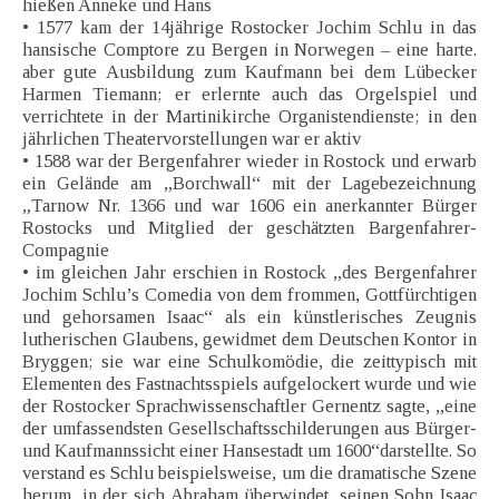
hießen Anneke und Hans
• 1577 kam der 14jährige Rostocker Jochim Schlu in das
hansische Comptore zu Bergen in Norwegen – eine harte.
aber gute Ausbildung zum Kaufmann bei dem Lübecker
Harmen Tiemann; er erlernte auch das Orgelspiel und
verrichtete in der Martinikirche Organistendienste; in den
jährlichen Theatervorstellungen war er aktiv
• 1588 war der Bergenfahrer wieder in Rostock und erwarb
ein Gelände am „Borchwall“ mit der Lagebezeichnung
„Tarnow Nr. 1366 und war 1606 ein anerkannter Bürger
Rostocks und Mitglied der geschätzten Bargenfahrer-
Compagnie
• im gleichen Jahr erschien in Rostock „des Bergenfahrer
Jochim Schlu’s Comedia von dem frommen, Gottfürchtigen
und gehorsamen Isaac“ als ein künstlerisches Zeugnis
lutherischen Glaubens, gewidmet dem Deutschen Kontor in
Bryggen; sie war eine Schulkomödie, die zeittypisch mit
Elementen des Fastnachtsspiels aufgelockert wurde und wie
der Rostocker Sprachwissenschaftler Gernentz sagte, „eine
der umfassendsten Gesellschaftsschilderungen aus Bürger-
und Kaufmannssicht einer Hansestadt um 1600“darstellte. So
verstand es Schlu beispielsweise, um die dramatische Szene
herum, in der sich Abraham überwindet, seinen Sohn Isaac