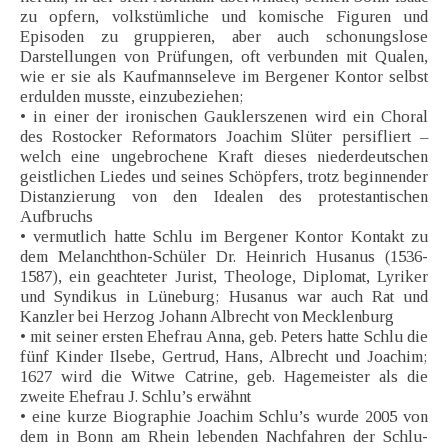
zu opfern, volkstümliche und komische Figuren und
Episoden zu gruppieren, aber auch schonungslose
Darstellungen von Prüfungen, oft verbunden mit Qualen,
wie er sie als Kaufmannseleve im Bergener Kontor selbst
erdulden musste, einzubeziehen;
• in einer der ironischen Gauklerszenen wird ein Choral
des Rostocker Reformators Joachim Slüter persifliert –
welch eine ungebrochene Kraft dieses niederdeutschen
geistlichen Liedes und seines Schöpfers, trotz beginnender
Distanzierung von den Idealen des protestantischen
Aufbruchs
• vermutlich hatte Schlu im Bergener Kontor Kontakt zu
dem Melanchthon-Schüler Dr. Heinrich Husanus (1536-
1587), ein geachteter Jurist, Theologe, Diplomat, Lyriker
und Syndikus in Lüneburg; Husanus war auch Rat und
Kanzler bei Herzog Johann Albrecht von Mecklenburg
• mit seiner ersten Ehefrau Anna, geb. Peters hatte Schlu die
fünf Kinder Ilsebe, Gertrud, Hans, Albrecht und Joachim;
1627 wird die Witwe Catrine, geb. Hagemeister als die
zweite Ehefrau J. Schlu’s erwähnt
• eine kurze Biographie Joachim Schlu’s wurde 2005 von
dem in Bonn am Rhein lebenden Nachfahren der Schlu-