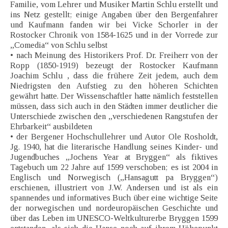
Familie, vom Lehrer und Musiker Martin Schlu erstellt und
ins Netz gestellt; einige Angaben über den Bergenfahrer
und Kaufmann fanden wir bei Vicke Schorler in der
Rostocker Chronik von 1584-1625 und in der Vorrede zur
„Comedia“ von Schlu selbst
• nach Meinung des Historikers Prof. Dr. Freiherr von der
Ropp (1850-1919) bezeugt der Rostocker Kaufmann
Joachim Schlu , dass die frühere Zeit jedem, auch dem
Niedrigsten den Aufstieg zu den höheren Schichten
gewährt hatte. Der Wissenschaftler hatte nämlich feststellen
müssen, dass sich auch in den Städten immer deutlicher die
Unterschiede zwischen den „verschiedenen Rangstufen der
Ehrbarkeit“ ausbildeten
• der Bergener Hochschullehrer und Autor Ole Rosholdt,
Jg. 1940, hat die literarische Handlung seines Kinder- und
Jugendbuches „Jochens Year at Bryggen“ als fiktives
Tagebuch um 22 Jahre auf 1599 verschoben; es ist 2004 in
Englisch und Norwegisch („Hansagutt pa Bryggen“)
erschienen, illustriert von J.W. Andersen und ist als ein
spannendes und informatives Buch über eine wichtige Seite
der norwegischen und nordeuropäischen Geschichte und
über das Leben im UNESCO-Weltkulturerbe Bryggen 1599