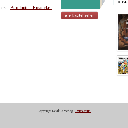
unse
uches
Berühmte Rostocker
alle Kapitel sehen
Copyright Lexikus Verlag |
Impressum