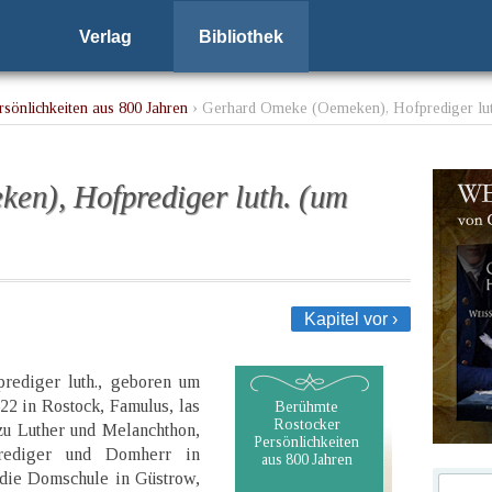
Verlag
Bibliothek
sönlichkeiten aus 800 Jahren
› Gerhard Omeke (Oemeken), Hofprediger lut
en), Hofprediger luth. (um
Kapitel vor ›
rediger luth., geboren um
22 in Rostock, Famulus, las
Berühmte
Rostocker
zu Luther und Melanchthon,
Persönlichkeiten
prediger und Domherr in
aus 800 Jahren
 die Domschule in Güstrow,