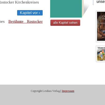
unse
Rostocker Kirchenkreises
Kapitel vor ›
uches
Berühmte Rostocker
alle Kapitel sehen
Copyright Lexikus Verlag |
Impressum