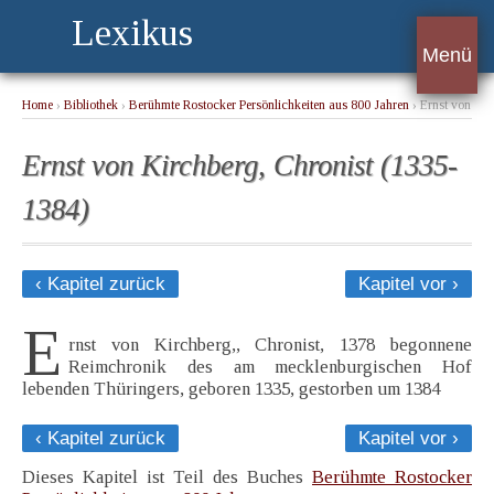
Lexikus
Menü
Home
›
Bibliothek
›
Berühmte Rostocker Persönlichkeiten aus 800 Jahren
› Ernst von
Kirchberg, Chronist (1335-1384)
Ernst von Kirchberg, Chronist (1335-
1384)
‹ Kapitel zurück
Kapitel vor ›
E
rnst von Kirchberg,, Chronist, 1378 begonnene
Reimchronik des am mecklenburgischen Hof
lebenden Thüringers, geboren 1335, gestorben um 1384
‹ Kapitel zurück
Kapitel vor ›
Dieses Kapitel ist Teil des Buches
Berühmte Rostocker