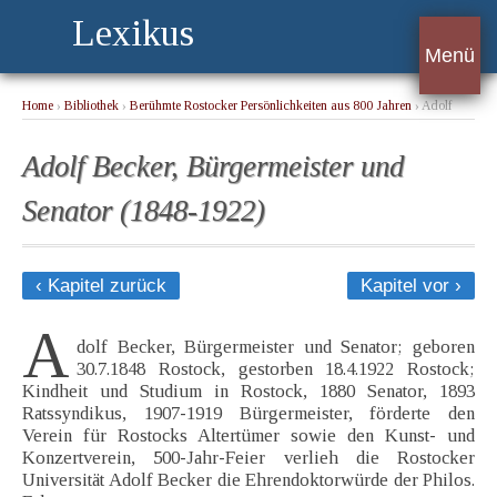
Lexikus
Menü
Home
›
Bibliothek
›
Berühmte Rostocker Persönlichkeiten aus 800 Jahren
› Adolf
Becker, Bürgermeister und Senator (1848-1922)
Adolf Becker, Bürgermeister und
Senator (1848-1922)
‹ Kapitel zurück
Kapitel vor ›
A
dolf Becker, Bürgermeister und Senator; geboren
30.7.1848 Rostock, gestorben 18.4.1922 Rostock;
Kindheit und Studium in Rostock, 1880 Senator, 1893
Ratssyndikus, 1907-1919 Bürgermeister, förderte den
Verein für Rostocks Altertümer sowie den Kunst- und
Konzertverein, 500-Jahr-Feier verlieh die Rostocker
Universität Adolf Becker die Ehrendoktorwürde der Philos.