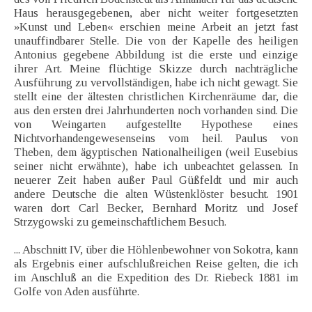
Haus herausgegebenen, aber nicht weiter fortgesetzten
»Kunst und Leben« erschien meine Arbeit an jetzt fast
unauffindbarer Stelle. Die von der Kapelle des heiligen
Antonius gegebene Abbildung ist die erste und einzige
ihrer Art. Meine flüchtige Skizze durch nachträgliche
Ausführung zu vervollständigen, habe ich nicht gewagt. Sie
stellt eine der ältesten christlichen Kirchenräume dar, die
aus den ersten drei Jahrhunderten noch vorhanden sind. Die
von Weingarten aufgestellte Hypothese eines
Nichtvorhandengewesenseins vom heil. Paulus von
Theben, dem ägyptischen Nationalheiligen (weil Eusebius
seiner nicht erwähnte), habe ich unbeachtet gelassen. In
neuerer Zeit haben außer Paul Güßfeldt und mir auch
andere Deutsche die alten Wüstenklöster besucht. 1901
waren dort Carl Becker, Bernhard Moritz und Josef
Strzygowski zu gemeinschaftlichem Besuch.
... Abschnitt IV, über die Höhlenbewohner von Sokotra, kann
als Ergebnis einer aufschlußreichen Reise gelten, die ich
im Anschluß an die Expedition des Dr. Riebeck 1881 im
Golfe von Aden ausführte.