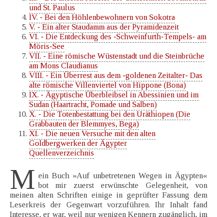
und St. Paulus
IV. - Bei den Höhlenbewohnern von Sokotra
V. - Ein alter Staudamm aus der Pyramidenzeit
VI. - Die Entdeckung des -Schweinfurth-Tempels- am
Möris-See
VII. - Eine römische Wüstenstadt und die Steinbrüche
am Mons Claudianus
VIII. - Ein Überrest aus dem -goldenen Zeitalter- Das
alte römische Villenviertel von Hippone (Bona)
IX. - Ägyptische Überbleibsel in Abessinien und im
Sudan (Haartracht, Pomade und Salben)
X. - Die Totenbestattung bei den Uräthiopen (Die
Grabbauten der Blemmyes, Bega)
XI. - Die neuen Versuche mit den alten
Goldbergwerken der Ägypter
Quellenverzeichnis
M
ein Buch »Auf unbetretenen Wegen in Ägypten«
bot mir zuerst erwünschte Gelegenheit, von
meinen alten Schriften einige in geprüfter Fassung dem
Leserkreis der Gegenwart vorzuführen. Ihr Inhalt fand
Interesse, er war, weil nur wenigen Kennern zugänglich, im