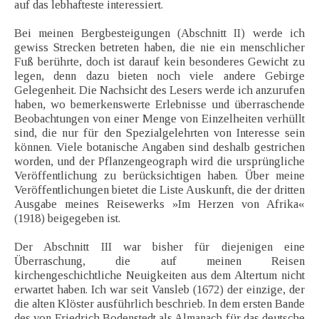
auf das lebhafteste interessiert.
Bei meinen Bergbesteigungen (Abschnitt II) werde ich
gewiss Strecken betreten haben, die nie ein menschlicher
Fuß berührte, doch ist darauf kein besonderes Gewicht zu
legen, denn dazu bieten noch viele andere Gebirge
Gelegenheit. Die Nachsicht des Lesers werde ich anzurufen
haben, wo bemerkenswerte Erlebnisse und überraschende
Beobachtungen von einer Menge von Einzelheiten verhüllt
sind, die nur für den Spezialgelehrten von Interesse sein
können. Viele botanische Angaben sind deshalb gestrichen
worden, und der Pflanzengeograph wird die ursprüngliche
Veröffentlichung zu berücksichtigen haben. Über meine
Veröffentlichungen bietet die Liste Auskunft, die der dritten
Ausgabe meines Reisewerks »Im Herzen von Afrika«
(1918) beigegeben ist.
Der Abschnitt III war bisher für diejenigen eine
Überraschung, die auf meinen Reisen
kirchengeschichtliche Neuigkeiten aus dem Altertum nicht
erwartet haben. Ich war seit Vansleb (1672) der einzige, der
die alten Klöster ausführlich beschrieb. In dem ersten Bande
des von Friedrich Bodenstedt als Almanach für das deutsche