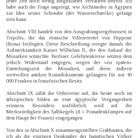
jener Zeit noch wenig aufgeklärtes Verfahren betrifft. Ich
habe auch die Frage angeregt, wie Archimedes in Ägypten
zur Idee seiner Schraube (der Wasserschnecke) gelangt
sein kann.
Abschnitt VIII handelt von den Ausgrabungsergebnissen in
Tripolis, die das römische Villenviertel von Hippone
(Bona) freilegten. Diese Beschreibung erregte damals die
Aufmerksamkeit Kaiser Wilhelms II., der den Ankauf der
Mosaiken wünschte. Berliner Gelehrtenkreise setzten dem
jedoch Widerstand entgegen, wegen der »zu späten«
Entstehungszeit der Mosaiken, und diese äußerst
wertvollen antiken Kunstdokumente gelangten für nur 40
000 Franken in französischen Besitz.
Abschnitt IX zählt die Ueberreste auf, die heute noch im
äthiopischen Süden an eine ägyptische Vergangenheit
erinnern. Besonders ausführlich wird auf die
Merkwürdigkeit des Salbkegels (d. i. Pomadenklumpen auf
dem Haupt der Frauen) eingegangen.
Von den in Abschnitt X zusammengestellten Grabbauten, die
ich als die einzigen Denkmäler der hamitischen Völker