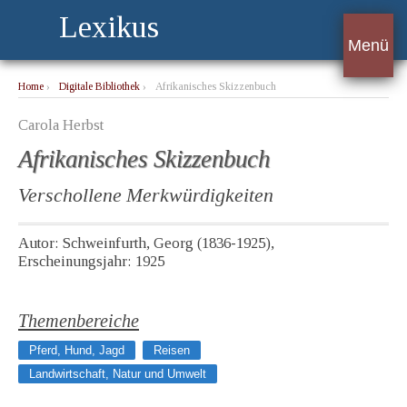
Lexikus
Menü
Home
›
Digitale Bibliothek
›
Afrikanisches Skizzenbuch
Carola Herbst
Afrikanisches Skizzenbuch
Verschollene Merkwürdigkeiten
Autor: Schweinfurth, Georg (1836-1925),
Erscheinungsjahr: 1925
Themenbereiche
Pferd, Hund, Jagd
Reisen
Landwirtschaft, Natur und Umwelt