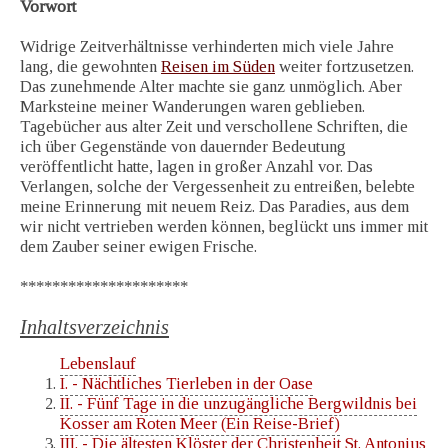
Vorwort
Widrige Zeitverhältnisse verhinderten mich viele Jahre
lang, die gewohnten
Reisen im Süden
weiter fortzusetzen.
Das zunehmende Alter machte sie ganz unmöglich. Aber
Marksteine meiner Wanderungen waren geblieben.
Tagebücher aus alter Zeit und verschollene Schriften, die
ich über Gegenstände von dauernder Bedeutung
veröffentlicht hatte, lagen in großer Anzahl vor. Das
Verlangen, solche der Vergessenheit zu entreißen, belebte
meine Erinnerung mit neuem Reiz. Das Paradies, aus dem
wir nicht vertrieben werden können, beglückt uns immer mit
dem Zauber seiner ewigen Frische.
*********************
Inhaltsverzeichnis
Lebenslauf
I. - Nächtliches Tierleben in der Oase
II. - Fünf Tage in die unzugängliche Bergwildnis bei
Kosser am Roten Meer (Ein Reise-Brief)
III. - Die ältesten Klöster der Christenheit St. Antonius