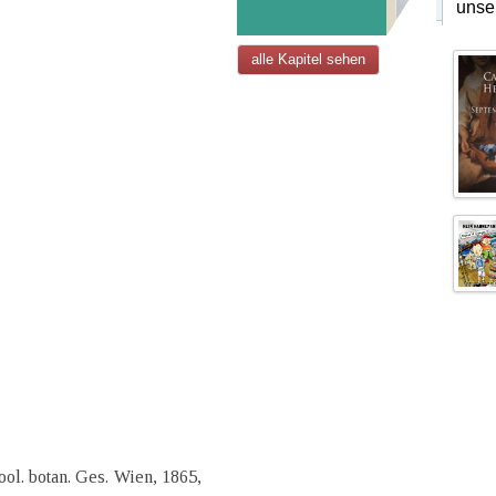
unse
alle Kapitel sehen
ool. botan. Ges. Wien, 1865,