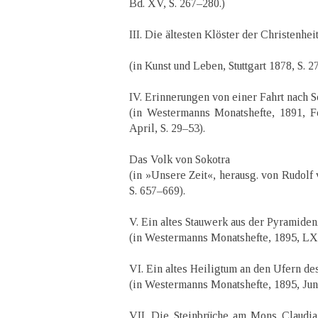
Bd. XV, S. 267–280.)
III. Die ältesten Klöster der Christenheit
(in Kunst und Leben, Stuttgart 1878, S. 2
IV. Erinnerungen von einer Fahrt nach S
(in Westermanns Monatshefte, 1891, Fe
April, S. 29–53).
Das Volk von Sokotra
(in »Unsere Zeit«, herausg. von Rudolf v
S. 657–669).
V. Ein altes Stauwerk aus der Pyramiden
(in Westermanns Monatshefte, 1895, LXX
VI. Ein altes Heiligtum an den Ufern de
(in Westermanns Monatshefte, 1895, Juni
VII. Die Steinbrüche am Mons Claudia