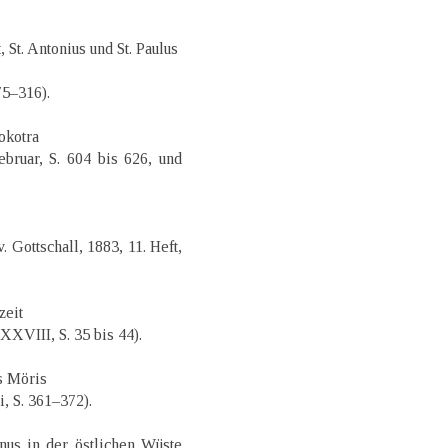
, St. Antonius und St. Paulus
75–316).
okotra
bruar, S. 604 bis 626, und
. Gottschall, 1883, 11. Heft,
zeit
XVIII, S. 35 bis 44).
s Möris
, S. 361–372).
nus in der östlichen Wüste