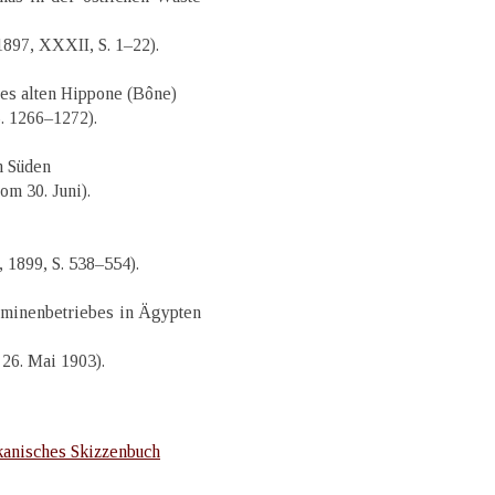
 1897, XXXII, S. 1–22).
des alten Hippone (Bône)
S. 1266–1272).
n Süden
om 30. Juni).
, 1899, S. 538–554).
dminenbetriebes in Ägypten
 26. Mai 1903).
kanisches Skizzenbuch