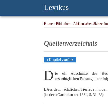
Lexikus
Home
›
Bibliothek
›
Afrikanisches Skizzenbu
Quellenverzeichnis
‹ Kapitel zurück
D
ie elf Abschnitte des Buc
ursprünglichen Fassung unter fo
I. Aus dem nächtlichen Tierleben in der
(in der »Gartenlaube« 1874, S. 31–35).