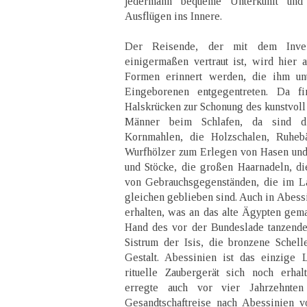
jedermann bequeme Unterkunft und
Ausflügen ins Innere.
Der Reisende, der mit dem Inven
einigermaßen vertraut ist, wird hier au
Formen erinnert werden, die ihm unt
Eingeborenen entgegentreten. Da f
Halskrücken zur Schonung des kunstvoll
Männer beim Schlafen, da sind di
Kornmahlen, die Holzschalen, Ruheb
Wurfhölzer zum Erlegen von Hasen und
und Stöcke, die großen Haarnadeln, d
von Gebrauchsgegenständen, die im La
gleichen geblieben sind. Auch in Abess
erhalten, was an das alte Ägypten gemah
Hand des vor der Bundeslade tanzende
Sistrum der Isis, die bronzene Schell
Gestalt. Abessinien ist das einzige
rituelle Zaubergerät sich noch erha
erregte auch vor vier Jahrzehnte
Gesandtschaftreise nach Abessinien 