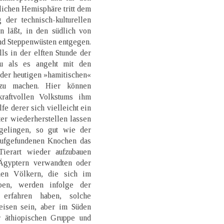
lichen Hemisphäre tritt dem
 der technisch-kulturellen
n läßt, in den südlich von
nd Steppenwüsten entgegen.
lls in der elften Stunde der
au als es angeht mit den
der heutigen »hamitischen«
 zu machen. Hier können
raftvollen Volkstums ihm
e derer sich vielleicht ein
ter wiederherstellen lassen
elingen, so gut wie der
aufgefundenen Knochen das
Tierart wieder aufzubauen
 Ägyptern verwandten oder
chen Völkern, die sich im
en, werden infolge der
 erfahren haben, solche
eisen sein, aber im Süden
 äthiopischen Gruppe und