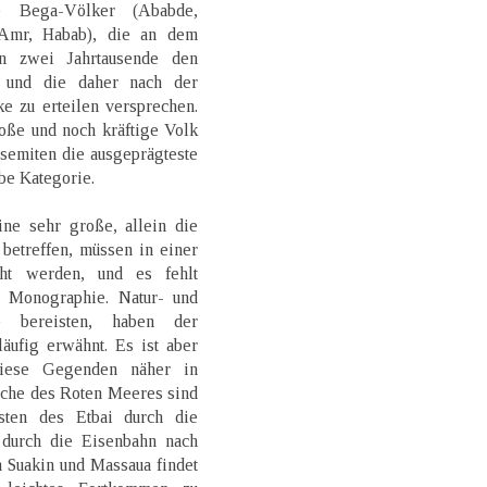
e Bega-Völker (Ababde,
-Amr, Habab), die an dem
en zwei Jahrtausende den
 und die daher nach der
e zu erteilen versprechen.
oße und noch kräftige Volk
osemiten die ausgeprägteste
lbe Kategorie.
ine sehr große, allein die
 betreffen, müssen in einer
cht werden, und es fehlt
 Monographie. Natur- und
e bereisten, haben der
äufig erwähnt. Es ist aber
diese Gegenden näher in
iche des Roten Meeres sind
sten des Etbai durch die
 durch die Eisenbahn nach
 Suakin und Massaua findet