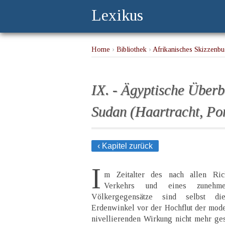
Lexikus
Home
›
Bibliothek
›
Afrikanisches Skizzenbu
IX. - Ägyptische Überb
Sudan (Haartracht, Po
‹ Kapitel zurück
I
m Zeitalter des nach allen Rich
Verkehrs und eines zunehme
Völkergegensätze sind selbst die
Erdenwinkel vor der Hochflut der moder
nivellierenden Wirkung nicht mehr ges