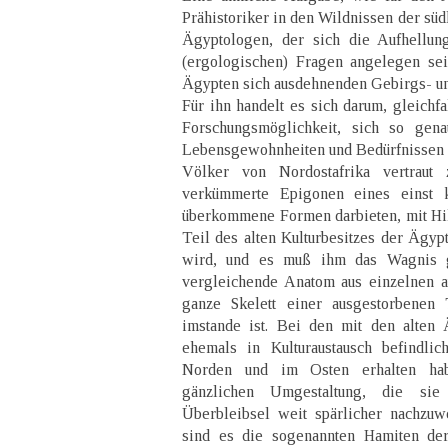
Prähistoriker in den Wildnissen der süd
Ägyptologen, der sich die Aufhellung
(ergologischen) Fragen angelegen sei
Ägypten sich ausdehnenden Gebirgs- u
Für ihn handelt es sich darum, gleichfa
Forschungsmöglichkeit, sich so gen
Lebensgewohnheiten und Bedürfnissen 
Völker von Nordostafrika vertraut
verkümmerte Epigonen eines einst k
überkommene Formen darbieten, mit Hilf
Teil des alten Kulturbesitzes der Ägyp
wird, und es muß ihm das Wagnis g
vergleichende Anatom aus einzelnen 
ganze Skelett einer ausgestorbenen 
imstande ist. Bei den mit den alten
ehemals in Kulturaustausch befindli
Norden und im Osten erhalten hab
gänzlichen Umgestaltung, die sie
Überbleibsel weit spärlicher nachzuw
sind es die sogenannten Hamiten der