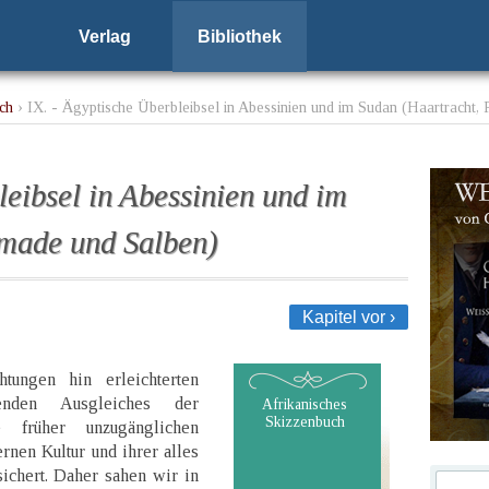
Verlag
Bibliothek
ch
› IX. - Ägyptische Überbleibsel in Abessinien und im Sudan (Haartracht
leibsel in Abessinien und im
made und Salben)
Kapitel vor ›
tungen hin erleichterten
nden Ausgleiches der
Afrikanisches
Skizzenbuch
 früher unzugänglichen
nen Kultur und ihrer alles
ichert. Daher sahen wir in