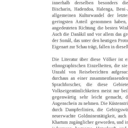
innerhalb derselben besonders di
Bischarin, Hadendoa, Halenga, Beni
allgemeinen Kulturwandel der letzt
geringsten Anteil genommen haben,
angedeuteten Richtung die besten Wink
Auch die Danâkil und vor allem das gr
der Somâl, das unter den heutigen Prot
Eigenart zur Schau trägt, fallen in diese
Die Literatur über diese Völker ist e
ethnographischen Einzelheiten, die sie
Unzahl von Reiseberichten aufgesu
durchaus an einer zusammenfassenden
Sprachforscher, die diese Gebiet
Volkseigentümlichkeiten meist nur beil
gegenwärtig sehr leicht gemacht, 
Augenschein zu nehmen. Die Küstenstr
durch Dampferlinien, die Gebirgswü
neuerwachte Goldminentätigkeit, auch
Khartum zugänglicher geworden, und in