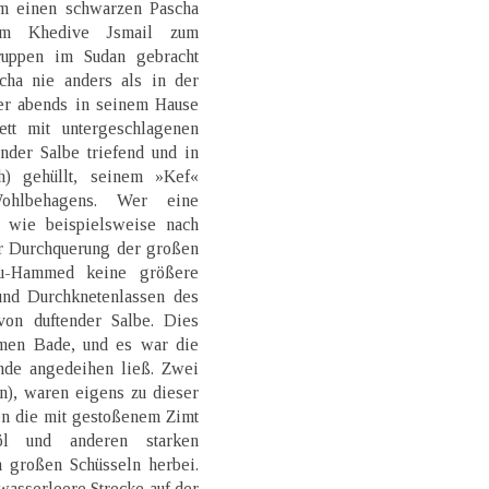
um einen schwarzen Pascha
em Khedive Jsmail zum
ruppen im Sudan gebracht
cha nie anders als in der
er abends in seinem Hause
tt mit untergeschlagenen
nder Salbe triefend und in
h) gehüllt, seinem »Kef«
Wohlbehagens. Wer eine
, wie beispielsweise nach
er Durchquerung der großen
u-Hammed keine größere
 und Durchknetenlassen des
on duftender Salbe. Dies
men Bade, und es war die
nde angedeihen ließ. Zwei
n), waren eigens zu dieser
ten die mit gestoßenem Zimt
öl und anderen starken
 großen Schüsseln herbei.
wasserleere Strecke auf der