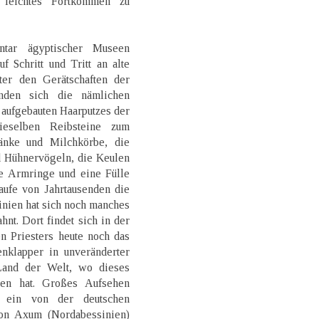
 leichtes Fortkommen zu
tar ägyptischer Museen
f Schritt und Tritt an alte
er den Gerätschaften der
inden sich die nämlichen
 aufgebauten Haarputzes der
eselben Reibsteine zum
änke und Milchkörbe, die
 Hühnervögeln, die Keulen
ie Armringe und eine Fülle
ufe von Jahrtausenden die
inien hat sich noch manches
nt. Dort findet sich in der
n Priesters heute noch das
enklapper in unveränderter
 Land der Welt, wo dieses
lten hat. Großes Aufsehen
n ein von der deutschen
von Axum (Nordabessinien)