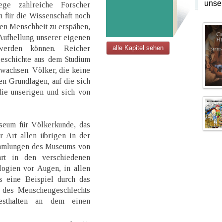
unse
ge zahlreiche Forscher
 für die Wissenschaft noch
den Menschheit zu erspähen,
 Aufhellung unserer eigenen
 werden können. Reicher
alle Kapitel sehen
eschichte aus dem Studium
wachsen. Völker, die keine
en Grundlagen, auf die sich
die unserigen und sich von
seum für Völkerkunde, das
r Art allen übrigen in der
Sammlungen des Museums von
hrt in den verschiedenen
logien vor Augen, in allen
s eine Beispiel durch das
t des Menschengeschlechts
esthalten an dem einen