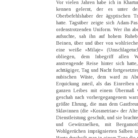
Vor vielen Jahren habe ich in Khart
kennen gelernt, der es unter d
Oberbefehlshaber der ägyptischen T
hatte. Tagsüber zeigte sich Adam-Pas
ordenstrotzenden Uniform. Wer ihn ab
aufsuchte, sah ihn auf hohem Ruhebe
Beinen, über und über von wohlrieche
eine weiße »Milaje« (Umschlagetuc
obliegen, dem Inbegriff allen 
anstrengende Reise hinter sich hatte
achttägiger, Tag und Nacht fortgesetzt
nubischen Wüste, dem ward zu Ab
Erquickung zuteil, als das Einreiben
ganzen Leibes mit einem Übermaß v
geschah nach vorhergegangenem war
größte Ehrung, die man dem Gastfreu
Sklavinnen (die »Kosmetriae« der Alte
Dienstleistung geschult, und sie brach
und Gewürznelken, mit Bergamot
Wohlgerüchen imprägnierten Salben in
Heute durcheilt man in einem Tage die 