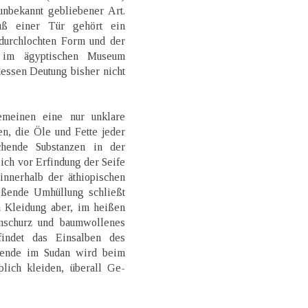
unbekannt gebliebener Art.
uß einer Tür gehört ein
 durchlochten Form und der
 im ägyptischen Museum
essen Deutung bisher nicht
emeinen eine nur unklare
n, die Öle und Fette jeder
chende Substanzen in der
ich vor Erfindung der Seife
innerhalb der äthiopischen
eßende Umhüllung schließt
n Kleidung aber, im heißen
nschurz und baumwollenes
findet das Einsalben des
sende im Sudan wird beim
blich kleiden, überall Ge-